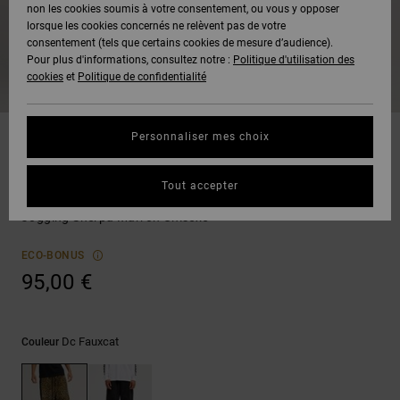
Voir Tout
non les cookies soumis à votre consentement, ou vous y opposer
Boots
Pantalons
Manteaux
Bonnets
lorsque les cookies concernés ne relèvent pas de votre
Quiksilver
Snowboard
& Shorts
consentement (tels que certains cookies de mesure d’audience).
Freedom
BONS
Onyx
Pantalons
Pour plus d'informations, consultez notre :
Politique d'utilisation des
PLANS
Sweats
Accessoires
cookies
et
Politique de confidentialité
Unisex
Voir Tout
Protection
AT-2
Shorts
des
AIDE &
T-Shirts
Voir Tout
données
Personnaliser mes choix
CONTACT
Voir Tout
Liquid
Boardshorts
Pantalons
Fuego
Chemises
Guide des
Tout accepter
MAGASINS
& Polos
Lynx
tailles
Voir Tout
Jogging Sherpa Marron Unisexe
CARTE
Pantalons,
Démarrez
ECO-BONUS
CADEAU
Jeans &
une
95,00 €
Shorts
conversation
pour obtenir
LISTE DE
la réponse la
plus rapide à
SOUHAITS
Bonnets &
Dc Fauxcat
Couleur
votre
Casquettes
question.