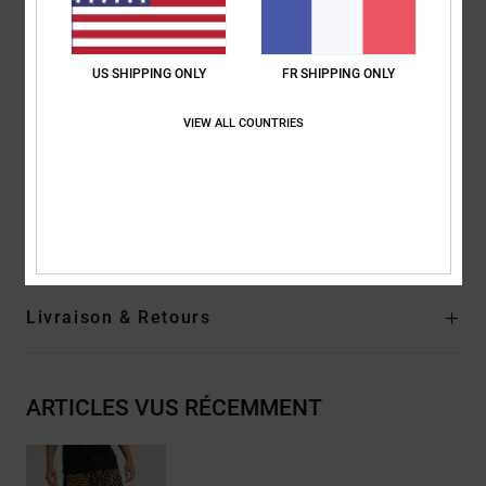
Taille : 6'0" / 183 cm
Poids : 67 kg / 148 lb
Modèle : Alice
US SHIPPING ONLY
FR SHIPPING ONLY
Porte : XS
Taille : 5'5" / 166 cm
VIEW ALL COUNTRIES
Poids : 50 kg / 110 lb
Composition
[Matière principale] 100% polyester recyclé
Traçabilité du produit (Loi Agec)
Livraison & Retours
ARTICLES VUS RÉCEMMENT