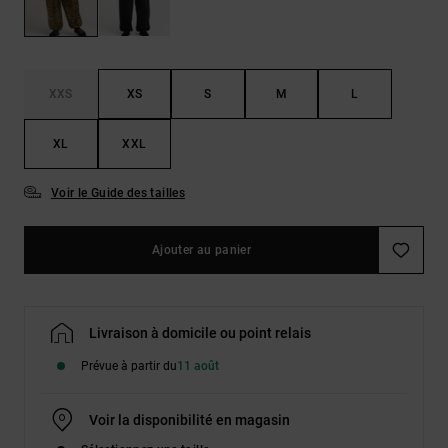
Démarrer une
Sacs &
conversation
Sacs à dos
Trouvez des
réponses
Ceintures
aux
XXS
XS
S
M
L
& Portes
questions
les plus
monnaies
fréquentes et
XL
XXL
notre
formulaire
Voir le Guide des tailles
de contact.
Consulter
la FAQ
Ajouter au panier
Livraison à domicile ou point relais
Prévue à partir du
11 août
Voir la disponibilité en magasin