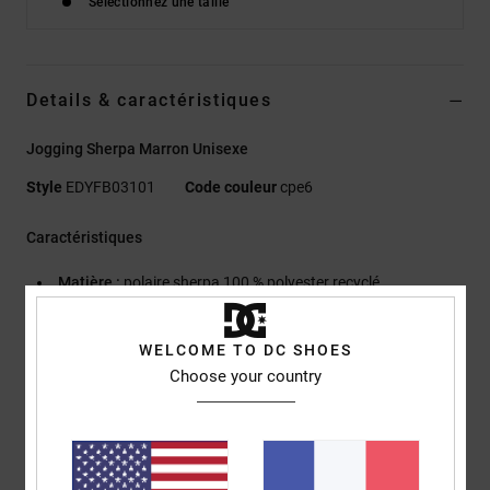
Sélectionnez une taille
Details & caractéristiques
Jogging Sherpa Marron Unisexe
Style
EDYFB03101
Code couleur
cpe6
Caractéristiques
Matière :
polaire sherpa 100 % polyester recyclé
Coupe :
coupe relaxed
Taille élastiquée avec cordon de serrage et stoppeur
WELCOME TO DC SHOES
Poches zippées
Choose your country
Empiècement de protection arrière en ripstop
TAILLE & COUPE
Modèle : Yoen
Porte : M