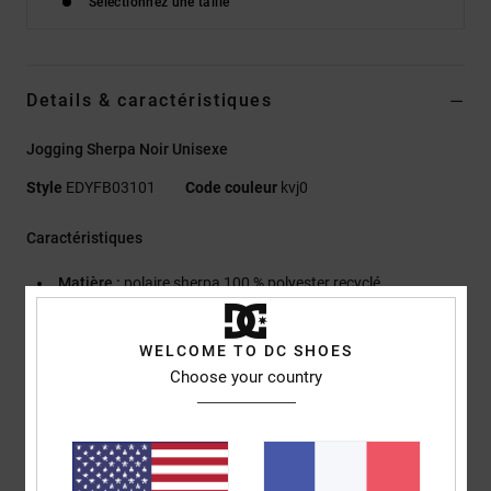
Sélectionnez une taille
Details & caractéristiques
Jogging Sherpa Noir Unisexe
Style
EDYFB03101
Code couleur
kvj0
Caractéristiques
Matière :
polaire sherpa 100 % polyester recyclé
Coupe :
coupe relaxed
Taille élastiquée avec cordon de serrage et stoppeur
WELCOME TO DC SHOES
Poches zippées
Choose your country
Empiècement de protection arrière en ripstop
TAILLE & COUPE
Modèle : Yoen
Porte : M