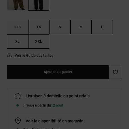
Démarrer une
Sacs &
conversation
Sacs à dos
Trouvez des
réponses
Ceintures
aux
XXS
XS
S
M
L
& Portes
questions
les plus
monnaies
fréquentes et
XL
XXL
notre
formulaire
Voir le Guide des tailles
de contact.
Consulter
la FAQ
Ajouter au panier
Livraison à domicile ou point relais
Prévue à partir du
12 août
Voir la disponibilité en magasin