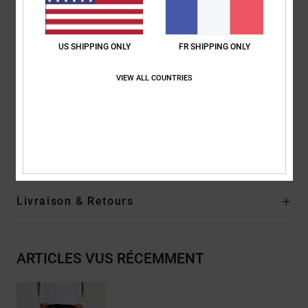
Taille : 6'0" / 183 cm
Poids : 67 kg / 148 lb
Modèle : Alice
US SHIPPING ONLY
FR SHIPPING ONLY
Porte : XS
Taille : 5'5" / 166 cm
VIEW ALL COUNTRIES
Poids : 50 kg / 110 lb
Composition
[Matière principale] 100% polyester recyclé
Traçabilité du produit (Loi Agec)
Livraison & Retours
ARTICLES VUS RÉCEMMENT