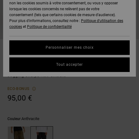
Voir Tout
non les cookies soumis à votre consentement, ou vous y opposer
Boots
Pantalons
Manteaux
Bonnets
lorsque les cookies concernés ne relèvent pas de votre
Quiksilver
Snowboard
& Shorts
consentement (tels que certains cookies de mesure d’audience).
Freedom
BONS
Onyx
Pantalons
Pour plus d'informations, consultez notre :
Politique d'utilisation des
PLANS
Sweats
Accessoires
cookies
et
Politique de confidentialité
Unisex
Voir Tout
Protection
AT-2
Shorts
des
AIDE &
T-Shirts
Voir Tout
données
Personnaliser mes choix
CONTACT
Voir Tout
Liquid
Boardshorts
Pantalons
Fuego
Chemises
Guide des
Tout accepter
MAGASINS
& Polos
Lynx
tailles
Voir Tout
Jogging Sherpa Noir Unisexe
CARTE
Pantalons,
Démarrez
ECO-BONUS
CADEAU
Jeans &
une
95,00 €
Shorts
conversation
pour obtenir
LISTE DE
la réponse la
plus rapide à
SOUHAITS
Bonnets &
Anthracite
Couleur
votre
Casquettes
question.