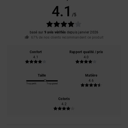
4.1
/5
basé sur
9 avis vérifiés
depuis janvier 2026
67% de nos clients recommandent ce produit
Confort
Rapport qualité / prix
4.1
4.0
Taille
Matière
4.6
Trop petit
Trop grand
Coloris
4.2