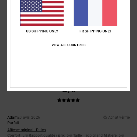
5
/5
US SHIPPING ONLY
FR SHIPPING ONLY
David
23 avril 2026
Achat vérifié
VIEW ALL COUNTRIES
Elles me vont à merveille.
Afficher original - Castellano
Confort
: 5
Rapport qualité / prix
: 5
Taille
: Taille parfaite
Matière
: 5
/5
/5
/5
Coloris
: 5
/5
Je recommande ce produit
5
/5
Adam
20 avril 2026
Achat vérifié
Parfait
Afficher original - Dutch
Confort
: 5
Rapport qualité / prix
: 5
Taille
: Trop grand
Matière
: 5
/5
/5
/5