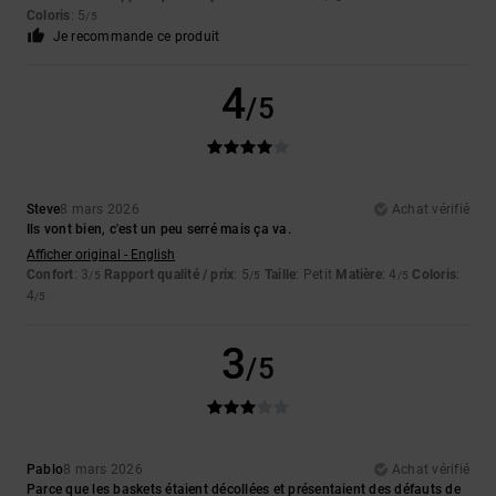
Coloris
: 5
/5
Je recommande ce produit
4
/5
Steve
8 mars 2026
Achat vérifié
Ils vont bien, c'est un peu serré mais ça va.
Afficher original - English
Confort
: 3
Rapport qualité / prix
: 5
Taille
: Petit
Matière
: 4
Coloris
:
/5
/5
/5
4
/5
3
/5
Pablo
8 mars 2026
Achat vérifié
Parce que les baskets étaient décollées et présentaient des défauts de