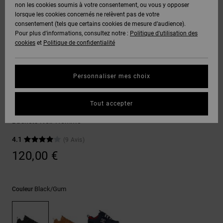
Voir Tout
non les cookies soumis à votre consentement, ou vous y opposer
Boots
Pantalons
Manteaux
Bonnets
lorsque les cookies concernés ne relèvent pas de votre
Quiksilver
Snowboard
& Shorts
consentement (tels que certains cookies de mesure d’audience).
Freedom
BONS
Onyx
Pantalons
Pour plus d'informations, consultez notre :
Politique d'utilisation des
PLANS
Sweats
Accessoires
cookies
et
Politique de confidentialité
Unisex
Voir Tout
Protection
AT-2
Shorts
des
AIDE &
T-Shirts
Voir Tout
données
Personnaliser mes choix
CONTACT
Voir Tout
Liquid
Boardshorts
Skate
Fuego
Chemises
Guide des
Tout accepter
MAGASINS
& Polos
Lynx OG
tailles
Voir Tout
Baskets Noir Homme
CARTE
Pantalons,
4.1
(9 Avis)
Démarrez
CADEAU
Jeans &
une
120,00 €
Shorts
conversation
pour obtenir
LISTE DE
la réponse la
plus rapide à
SOUHAITS
Bonnets &
Black/gum
Couleur
votre
Casquettes
question.