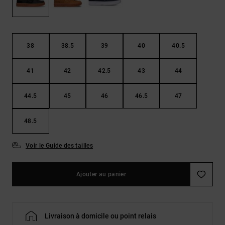
Démarrer une
Sacs &
conversation
Sacs à dos
Trouvez des
réponses
Ceintures
aux
38
38.5
39
40
40.5
& Portes
questions
les plus
monnaies
41
42
42.5
43
44
fréquentes et
notre
formulaire
44.5
45
46
46.5
47
de contact.
Consulter
48.5
la FAQ
Voir le Guide des tailles
Ajouter au panier
Livraison à domicile ou point relais