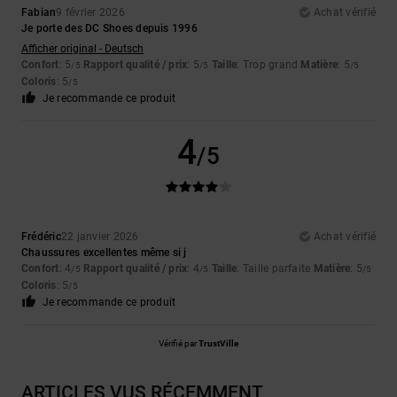
Fabian
9 février 2026
Achat vérifié
Je porte des DC Shoes depuis 1996
Afficher original - Deutsch
Confort
: 5
Rapport qualité / prix
: 5
Taille
: Trop grand
Matière
: 5
/5
/5
/5
Coloris
: 5
/5
Je recommande ce produit
4
/5
Frédéric
22 janvier 2026
Achat vérifié
Chaussures excellentes même si j
Confort
: 4
Rapport qualité / prix
: 4
Taille
: Taille parfaite
Matière
: 5
/5
/5
/5
Coloris
: 5
/5
Je recommande ce produit
Vérifié par
TrustVille
ARTICLES VUS RÉCEMMENT