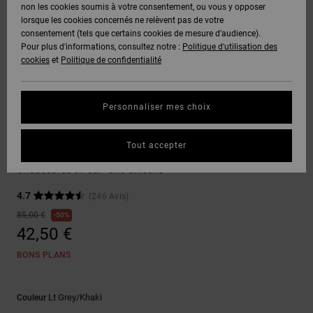
Voir Tout
non les cookies soumis à votre consentement, ou vous y opposer
Boots
Voir Tout
Pantalons
Manteaux
Bonnets
lorsque les cookies concernés ne relèvent pas de votre
Quiksilver
Snowboard
& Shorts
consentement (tels que certains cookies de mesure d’audience).
Freedom
BONS
Roammax
Pantalons
Pour plus d'informations, consultez notre :
Politique d'utilisation des
PLANS
Sweats
Accessoires
cookies
et
Politique de confidentialité
Unisex
Voir Tout
Protection
Onyx
Shorts
des
AIDE &
T-Shirts
Voir Tout
données
Personnaliser mes choix
CONTACT
Voir Tout
AT-2
Boardshorts
Sneakers
Chemises
Guide des
Tout accepter
MAGASINS
& Polos
Manteca 4
tailles
Liquid
Voir Tout
Chaussures en cuir Gris Unisexe
Fuego
CARTE
Pantalons,
4.7
(246 Avis)
Démarrez
CADEAU
Jeans &
une
85,00 €
50%
Shorts
conversation
42,50 €
pour obtenir
LISTE DE
la réponse la
BONS PLANS
plus rapide à
SOUHAITS
Bonnets &
votre
Casquettes
question.
Lt Grey/khaki
Couleur