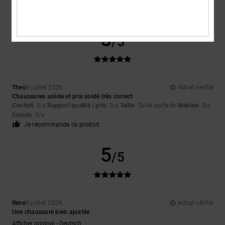
Je recommande ce produit
5
/5
Theo
6 juillet 2026
Achat vérifié
Chaussures solide et prix soldé très correct
Confort
: 5
Rapport qualité / prix
: 5
Taille
: Taille parfaite
Matière
: 5
/5
/5
/5
Coloris
: 5
/5
Je recommande ce produit
5
/5
Rene
5 juillet 2026
Achat vérifié
Une chaussure bien ajustée
Afficher original - Deutsch