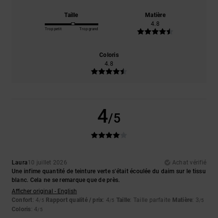
Taille
Matière
4.8
Trop petit
Trop grand
Coloris
4.8
4
/5
Laura
10 juillet 2026
Achat vérifié
Une infime quantité de teinture verte s'était écoulée du daim sur le tissu
blanc. Cela ne se remarque que de près.
Afficher original - English
Confort
: 4
Rapport qualité / prix
: 4
Taille
: Taille parfaite
Matière
: 3
/5
/5
/5
Coloris
: 4
/5