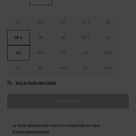
36
36.5
37
37.5
38
38.5
39
40
40.5
41
42
42.5
43
44
44.5
45
46
46.5
47
48.5
Voir le Guide des tailles
Indisponible
La taille sélectionnée n'est plus disponible en ligne.
Trouver d'autres options