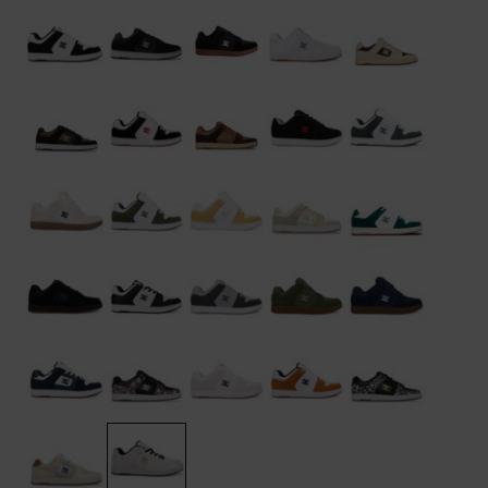
Démarrer une
Sacs &
conversation
Sacs à dos
Trouvez des
réponses
Ceintures
aux
& Portes
questions
les plus
monnaies
fréquentes et
notre
formulaire
de contact.
Consulter
la FAQ