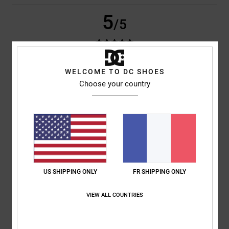
5
/5
WELCOME TO DC SHOES
Iwan
9 juillet 2026
Achat vérifié
De belles chaussures
Choose your country
Afficher original - Dutch
Confort
: 4
Rapport qualité / prix
: 5
Taille
: Taille parfaite
Matière
: 5
/5
/5
/5
Coloris
: 5
/5
Je recommande ce produit
5
/5
US SHIPPING ONLY
FR SHIPPING ONLY
VIEW ALL COUNTRIES
Encarnacion
6 juillet 2026
Achat vérifié
Très beau design
Confort
: 4
Rapport qualité / prix
: 5
Taille
: Taille parfaite
Matière
: 4
/5
/5
/5
Coloris
: 5
/5