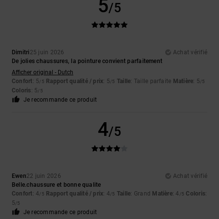
5
/5
Dimitri
25 juin 2026
Achat vérifié
De jolies chaussures, la pointure convient parfaitement
Afficher original - Dutch
Confort
: 5
Rapport qualité / prix
: 5
Taille
: Taille parfaite
Matière
: 5
/5
/5
/5
Coloris
: 5
/5
Je recommande ce produit
4
/5
Ewen
22 juin 2026
Achat vérifié
Belle.chaussure et bonne qualite
Confort
: 4
Rapport qualité / prix
: 4
Taille
: Grand
Matière
: 4
Coloris
:
/5
/5
/5
5
/5
Je recommande ce produit