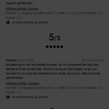
rapport qualité-prix.
Afficher original - English
Confort
: 5
Rapport qualité / prix
: 5
Taille
: Taille parfaite
Matière
: 5
/5
/5
/5
Coloris
: 4
/5
Je recommande ce produit
5
/5
Daniela
28 juin 2026
Achat vérifié
Je pense que c'est un modèle unisexe. Je l'ai commandé en tant que
femme et il me va très bien. Elles ne sont pas trop larges, ce qui est
souvent le cas avec les chaussures de skate. À part ça, elles sont très
confortables.
Afficher original - Deutsch
Confort
: 5
Rapport qualité / prix
: 5
Taille
: Taille parfaite
Matière
: 5
/5
/5
/5
Coloris
: 5
/5
Je recommande ce produit