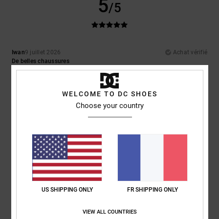
5
/5
Iwan
9 juillet 2026
Achat vérifié
De belles chaussures
Afficher original - Dutch
Confort
: 4
Rapport qualité / prix
: 5
Taille
: Taille parfaite
Matière
: 5
/5
/5
/5
Coloris
: 5
/5
WELCOME TO DC SHOES
Je recommande ce produit
Choose your country
5
/5
Encarnacion
6 juillet 2026
Achat vérifié
Très beau design
US SHIPPING ONLY
FR SHIPPING ONLY
Confort
: 4
Rapport qualité / prix
: 5
Taille
: Taille parfaite
Matière
: 4
/5
/5
/5
Coloris
: 5
/5
VIEW ALL COUNTRIES
Je recommande ce produit