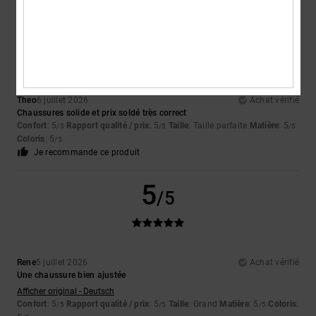
5
/5
Theo
6 juillet 2026
Achat vérifié
Chaussures solide et prix soldé très correct
Confort
: 5
Rapport qualité / prix
: 5
Taille
: Taille parfaite
Matière
: 5
/5
/5
/5
Coloris
: 5
/5
Je recommande ce produit
5
/5
Rene
5 juillet 2026
Achat vérifié
Une chaussure bien ajustée
Afficher original - Deutsch
Confort
: 5
Rapport qualité / prix
: 5
Taille
: Grand
Matière
: 5
Coloris
:
/5
/5
/5