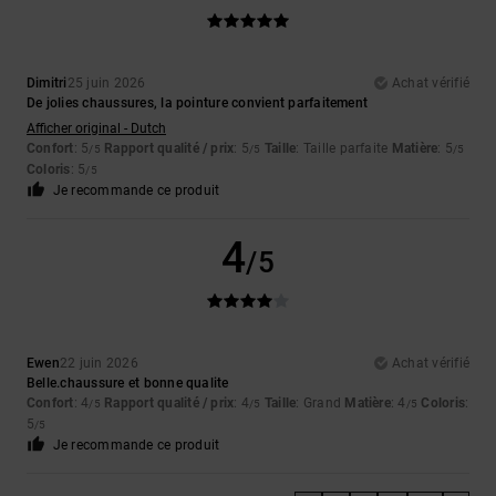
Dimitri
25 juin 2026
Achat vérifié
De jolies chaussures, la pointure convient parfaitement
Afficher original - Dutch
Confort
: 5
Rapport qualité / prix
: 5
Taille
: Taille parfaite
Matière
: 5
/5
/5
/5
Coloris
: 5
/5
Je recommande ce produit
4
/5
Ewen
22 juin 2026
Achat vérifié
Belle.chaussure et bonne qualite
Confort
: 4
Rapport qualité / prix
: 4
Taille
: Grand
Matière
: 4
Coloris
:
/5
/5
/5
5
/5
Je recommande ce produit