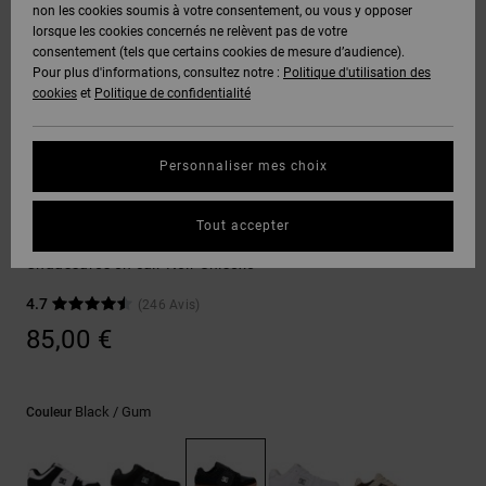
Voir Tout
non les cookies soumis à votre consentement, ou vous y opposer
Boots
Voir Tout
Pantalons
Manteaux
Bonnets
lorsque les cookies concernés ne relèvent pas de votre
Quiksilver
Snowboard
& Shorts
consentement (tels que certains cookies de mesure d’audience).
Freedom
BONS
Roammax
Pantalons
Pour plus d'informations, consultez notre :
Politique d'utilisation des
PLANS
Sweats
Accessoires
cookies
et
Politique de confidentialité
Unisex
Voir Tout
Protection
Onyx
Shorts
des
AIDE &
T-Shirts
Voir Tout
données
Personnaliser mes choix
CONTACT
Voir Tout
AT-2
Boardshorts
Sneakers
Chemises
Guide des
Tout accepter
MAGASINS
& Polos
Manteca 4
tailles
Liquid
Voir Tout
Chaussures en cuir Noir Unisexe
Fuego
CARTE
Pantalons,
4.7
(246 Avis)
Démarrez
CADEAU
Jeans &
une
85,00 €
Shorts
conversation
pour obtenir
LISTE DE
la réponse la
plus rapide à
SOUHAITS
Bonnets &
Black / Gum
Couleur
votre
Casquettes
question.