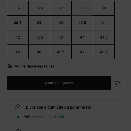
36
36.5
37
37.5
38
38.5
39
40
40.5
41
42
42.5
43
44
44.5
45
46
46.5
47
48.5
Voir le Guide des tailles
Ajouter au panier
Livraison à domicile ou point relais
Prévue à partir du
10 août