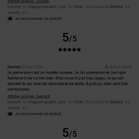
Afficher original - English
Confort
: 5
Rapport qualité / prix
: 5
Taille
: Taille parfaite
Matière
: 5
/5
/5
/5
Coloris
: 4
/5
Je recommande ce produit
5
/5
Daniela
28 juin 2026
Achat vérifié
Je pense que c'est un modèle unisexe. Je l'ai commandé en tant que
femme et il me va très bien. Elles ne sont pas trop larges, ce qui est
souvent le cas avec les chaussures de skate. À part ça, elles sont très
confortables.
Afficher original - Deutsch
Confort
: 5
Rapport qualité / prix
: 5
Taille
: Taille parfaite
Matière
: 5
/5
/5
/5
Coloris
: 5
/5
Je recommande ce produit
5
/5