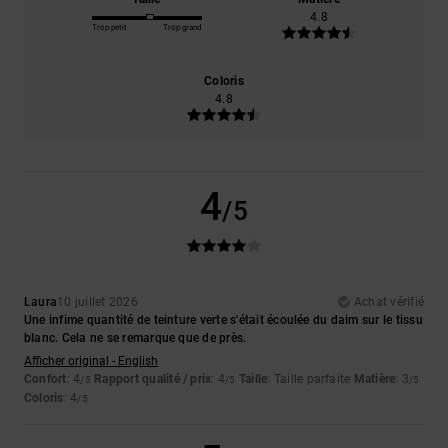
4.8
Trop petit
Trop grand
Coloris
4.8
4
/5
Laura
10 juillet 2026
Achat vérifié
Une infime quantité de teinture verte s'était écoulée du daim sur le tissu
blanc. Cela ne se remarque que de près.
Afficher original - English
Confort
: 4
Rapport qualité / prix
: 4
Taille
: Taille parfaite
Matière
: 3
/5
/5
/5
Coloris
: 4
/5