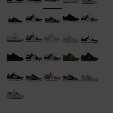
Démarrer une
Sacs &
conversation
Sacs à dos
Trouvez des
réponses
Ceintures
aux
& Portes
questions
les plus
monnaies
fréquentes et
notre
formulaire
de contact.
Consulter
la FAQ