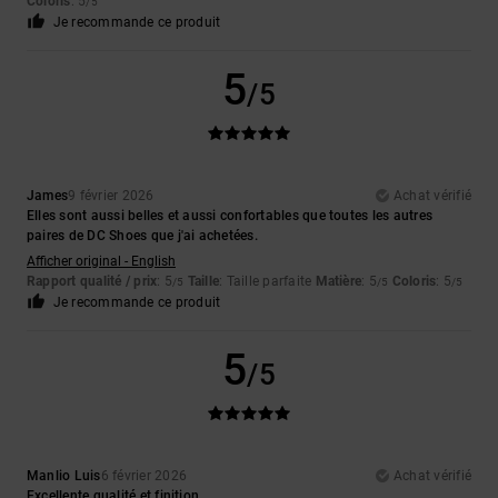
Coloris
: 5
/5
Je recommande ce produit
5
/5
James
9 février 2026
Achat vérifié
Elles sont aussi belles et aussi confortables que toutes les autres
paires de DC Shoes que j'ai achetées.
Afficher original - English
Rapport qualité / prix
: 5
Taille
: Taille parfaite
Matière
: 5
Coloris
: 5
/5
/5
/5
Je recommande ce produit
5
/5
Manlio Luis
6 février 2026
Achat vérifié
Excellente qualité et finition.