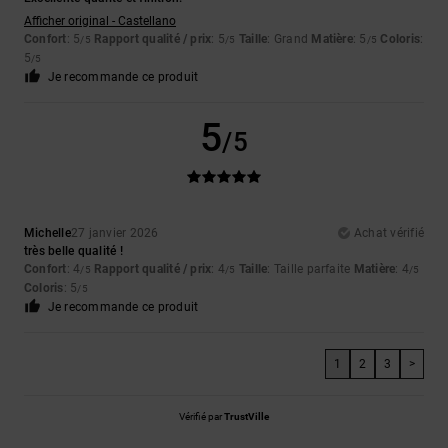
Afficher original - Castellano
Confort
: 5
Rapport qualité / prix
: 5
Taille
: Grand
Matière
: 5
Coloris
:
/5
/5
/5
5
/5
Je recommande ce produit
5
/5
Michelle
27 janvier 2026
Achat vérifié
très belle qualité !
Confort
: 4
Rapport qualité / prix
: 4
Taille
: Taille parfaite
Matière
: 4
/5
/5
/5
Coloris
: 5
/5
Je recommande ce produit
1
2
3
>
Vérifié par
TrustVille