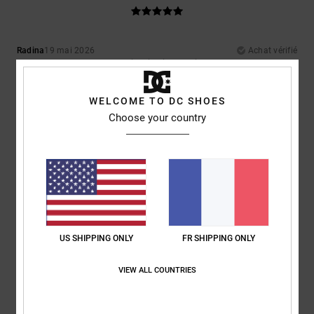
Radina
19 mai 2026
Achat vérifié
Superbes chaussures. Bon prix. Livraison rapide.
Afficher original - English
Confort
: 5
Rapport qualité / prix
: 5
Taille
: Taille parfaite
Matière
: 5
/5
/5
/5
WELCOME TO DC SHOES
Coloris
: 5
/5
Choose your country
Je recommande ce produit
5
/5
Damien
12 mai 2026
Achat vérifié
US SHIPPING ONLY
FR SHIPPING ONLY
Niquel
Confort
: 4
Rapport qualité / prix
: 4
Taille
: Taille parfaite
Matière
: 4
/5
/5
/5
Coloris
: 5
/5
VIEW ALL COUNTRIES
Je recommande ce produit