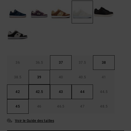
Démarrer une
Sacs &
conversation
Sacs à dos
Trouvez des
réponses
Ceintures
aux
& Portes
questions
les plus
monnaies
fréquentes et
notre
formulaire
de contact.
36
36.5
37
37.5
38
Consulter
la FAQ
38.5
39
40
40.5
41
42
42.5
43
44
44.5
45
46
46.5
47
48.5
Voir le Guide des tailles