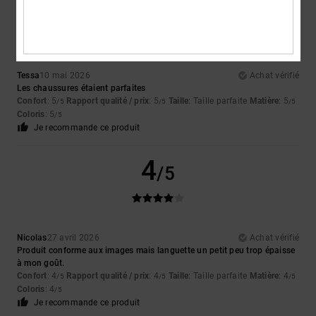
5
/5
Tessa
10 mai 2026
Achat vérifié
Les chaussures étaient parfaites
Confort
: 5
Rapport qualité / prix
: 5
Taille
: Taille parfaite
Matière
: 5
/5
/5
/5
Coloris
: 5
/5
Je recommande ce produit
4
/5
Nicolas
27 avril 2026
Achat vérifié
Produit conforme aux images mais languette un petit peu trop épaisse
à mon goût.
Confort
: 4
Rapport qualité / prix
: 4
Taille
: Taille parfaite
Matière
: 4
/5
/5
/5
Coloris
: 4
/5
Je recommande ce produit