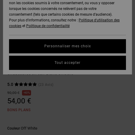
Voir Tout
non les cookies soumis à votre consentement, ou vous y opposer
Boots
Voir Tout
Pantalons
Manteaux
Bonnets
lorsque les cookies concernés ne relèvent pas de votre
Quiksilver
Snowboard
& Shorts
consentement (tels que certains cookies de mesure d’audience).
Freedom
BONS
Roammax
Pantalons
Pour plus d'informations, consultez notre :
Politique d'utilisation des
PLANS
Sweats
Accessoires
cookies
et
Politique de confidentialité
Unisex
Voir Tout
Protection
Onyx
Shorts
des
AIDE &
T-Shirts
Voir Tout
données
Personnaliser mes choix
CONTACT
Voir Tout
AT-2
Boardshorts
Sneakers
Chemises
Guide des
Tout accepter
MAGASINS
& Polos
Manteca Se
tailles
Liquid
Voir Tout
Chaussures en cuir Blanc Unisexe
Fuego
CARTE
Pantalons,
5.0
(23 Avis)
Démarrez
CADEAU
Jeans &
une
90,00 €
40%
Shorts
conversation
54,00 €
pour obtenir
LISTE DE
la réponse la
BONS PLANS
plus rapide à
SOUHAITS
Bonnets &
votre
Casquettes
question.
Off White
Couleur