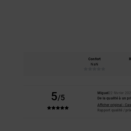
Confort
R
NaN
5
Miguel
22 février 20
/5
De la qualité à un pr
Afficher original - Ca
Rapport qualité / pri