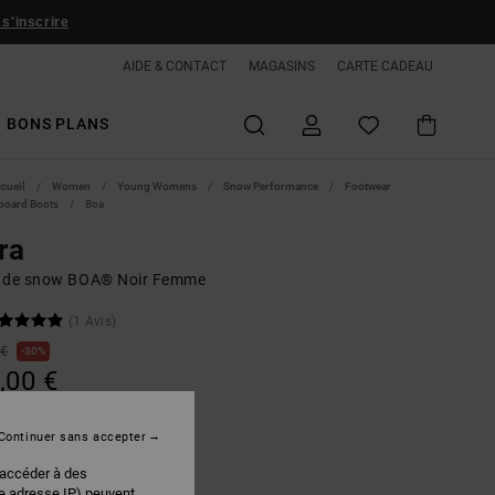
 s'inscrire
AIDE & CONTACT
MAGASINS
CARTE CADEAU
BONS PLANS
ccueil
Women
Young Womens
Snow Performance
Footwear
oard Boots
Boa
ra
 de snow BOA® Noir Femme
(1 Avis)
 €
30%
,00 €
PLANS
Continuer sans accepter
 accéder à des
Black/white
r
re adresse IP) peuvent