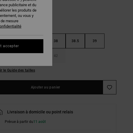
nce publicitaire et du
éliorer les produits de
sentement, ou vous y
s de mesure
onfidentialité
37
37.5
38
38.5
39
t accepter
40.5
41
42
ir le Guide des tailles
Ajouter au panier
Livraison à domicile ou point relais
Prévue à partir du
11 août