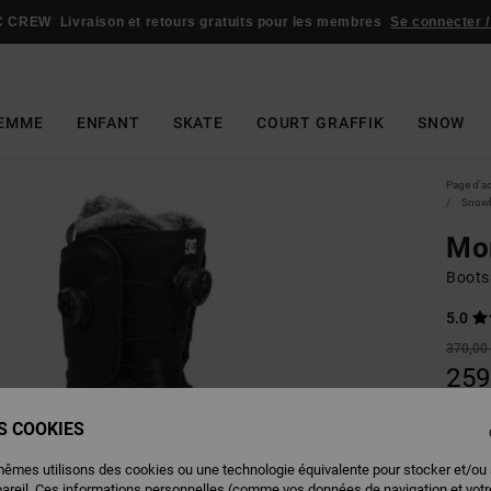
C CREW
Livraison et retours gratuits pour les membres
Se connecter /
EMME
ENFANT
SKATE
COURT GRAFFIK
SNOW
Page d'a
Snowb
Mo
Boots
5.0
370,00
259
BONS 
ES COOKIES
mêmes utilisons des cookies ou une technologie équivalente pour stocker et/ou
Couleu
pareil. Ces informations personnelles (comme vos données de navigation et vot