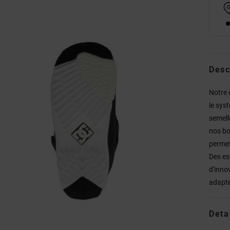
Desc
Notre 
le sys
semell
nos bo
permet
Des es
d'inno
adapté
Deta