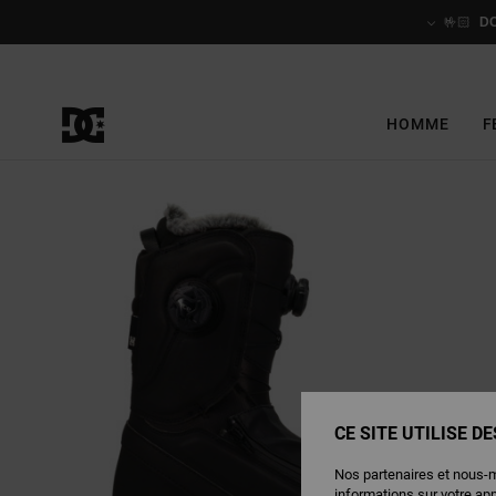
Passer
à
🤟🏻
D
l'information
sur
le
produit
HOMME
F
CE SITE UTILISE D
Nos partenaires et nous-
informations sur votre ap