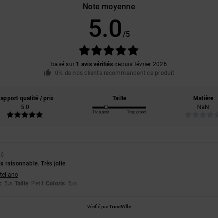
Note moyenne
5.0
/5
basé sur
1 avis vérifiés
depuis février 2026
0% de nos clients recommandent ce produit
apport qualité / prix
Taille
Matière
5.0
NaN
Trop petit
Trop grand
26
ix raisonnable. Très jolie
stellano
x
: 5
Taille
: Petit
Coloris
: 5
/5
/5
Vérifié par
TrustVille