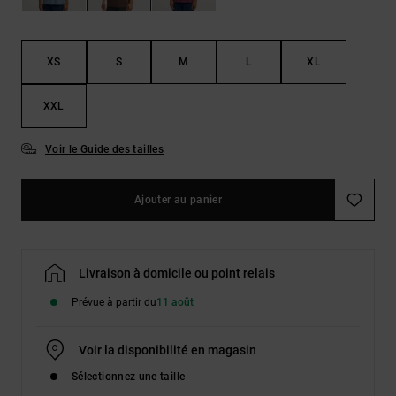
Démarrer une
Sacs &
conversation
Sacs à dos
Trouvez des
réponses
XS
S
M
L
XL
Ceintures
aux
& Portes
questions
XXL
les plus
monnaies
fréquentes et
notre
Voir le Guide des tailles
formulaire
de contact.
Ajouter au panier
Consulter
la FAQ
Livraison à domicile ou point relais
Prévue à partir du
11 août
Voir la disponibilité en magasin
Sélectionnez une taille