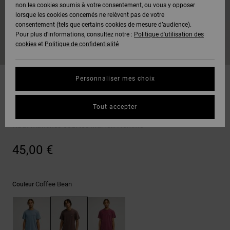
Voir Tout
non les cookies soumis à votre consentement, ou vous y opposer
Boots
Pantalons
Manteaux
Bonnets
lorsque les cookies concernés ne relèvent pas de votre
Quiksilver
Snowboard
& Shorts
consentement (tels que certains cookies de mesure d’audience).
Freedom
BONS
Onyx
Pantalons
Pour plus d'informations, consultez notre :
Politique d'utilisation des
PLANS
Sweats
Accessoires
cookies
et
Politique de confidentialité
Unisex
Voir Tout
Protection
AT-2
Shorts
des
AIDE &
T-Shirts
Voir Tout
données
Personnaliser mes choix
CONTACT
Voir Tout
Liquid
Boardshorts
T-shirts
Fuego
Chemises
Guide des
Tout accepter
MAGASINS
& Polos
Patch It Washed
tailles
Voir Tout
Haut manches courtes Marron Homme
CARTE
Pantalons,
Démarrez
45,00 €
CADEAU
Jeans &
une
Shorts
conversation
pour obtenir
LISTE DE
la réponse la
Coffee Bean
Couleur
plus rapide à
SOUHAITS
Bonnets &
votre
Casquettes
question.