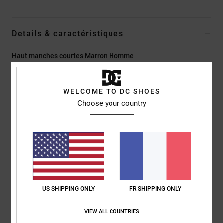
Details & caractéristiques
Haut manches courtes Marron Homme
Style
EDYKT03557
Code couleur
ctl0
WELCOME TO DC SHOES
Caractéristiques
Choose your country
Matière :
jersey de coton épais, 260 g/m2
Coupe :
couple Standard fit classique
Col rond
Poche poitrine à gauche avec écusson DC
Composition
[Matière principale] 100% coton
US SHIPPING ONLY
FR SHIPPING ONLY
Traçabilité du produit (Loi Agec)
VIEW ALL COUNTRIES