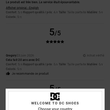
Le produit est très bien. Le service était épouvantable.
Afficher original - English
Confort
: 5
Rapport qualité / prix
: 4
Taille
: Taille parfaite
Matière
: 5
/5
/5
/5
Coloris
: 5
/5
5
/5
Gregory
23 juin 2026
Achat vérifié
Cela fait 20 ans avec DC
Confort
: 5
Rapport qualité / prix
: 5
Taille
: Taille parfaite
Matière
: 5
/5
/5
/5
Coloris
: 5
/5
Je recommande ce produit
5
/5
WELCOME TO DC SHOES
Choose your country