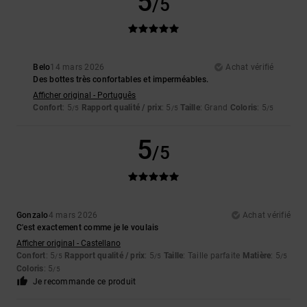
5
/5
Belo
14 mars 2026
Achat vérifié
Des bottes très confortables et imperméables.
Afficher original - Português
Confort
: 5
Rapport qualité / prix
: 5
Taille
: Grand
Coloris
: 5
/5
/5
/5
5
/5
Gonzalo
4 mars 2026
Achat vérifié
C'est exactement comme je le voulais
Afficher original - Castellano
Confort
: 5
Rapport qualité / prix
: 5
Taille
: Taille parfaite
Matière
: 5
/5
/5
/5
Coloris
: 5
/5
Je recommande ce produit