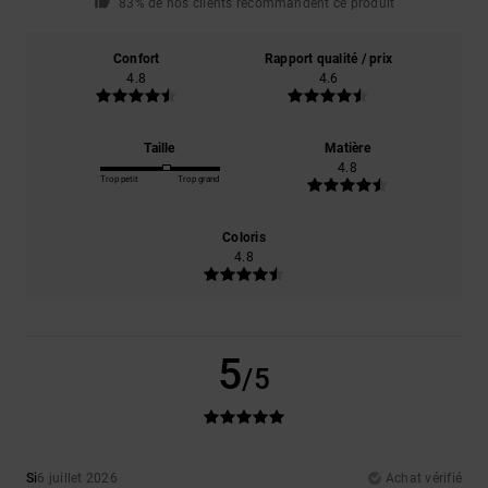
83% de nos clients recommandent ce produit
Confort
Rapport qualité / prix
4.8
4.6
Taille
Matière
4.8
Trop petit
Trop grand
Coloris
4.8
5
/5
Si
6 juillet 2026
Achat vérifié