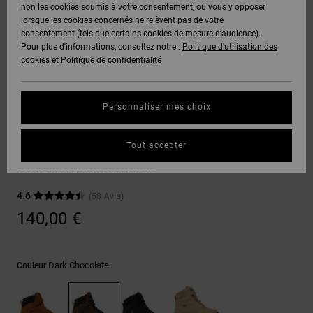
Voir Tout
non les cookies soumis à votre consentement, ou vous y opposer
Boots
Pantalons
Manteaux
Bonnets
lorsque les cookies concernés ne relèvent pas de votre
Quiksilver
Snowboard
& Shorts
consentement (tels que certains cookies de mesure d’audience).
Freedom
BONS
Onyx
Pantalons
Pour plus d'informations, consultez notre :
Politique d'utilisation des
PLANS
Sweats
Accessoires
cookies
et
Politique de confidentialité
Unisex
Voir Tout
Protection
AT-2
Shorts
des
AIDE &
T-Shirts
Voir Tout
données
Personnaliser mes choix
CONTACT
Voir Tout
Liquid
Boardshorts
Chaussures d'hiver
Fuego
Chemises
Guide des
Tout accepter
MAGASINS
& Polos
Peary Tr
tailles
Voir Tout
Bottes en cuir Marron Homme
CARTE
Pantalons,
4.6
(58 Avis)
Démarrez
CADEAU
Jeans &
une
140,00 €
Shorts
conversation
pour obtenir
LISTE DE
la réponse la
plus rapide à
SOUHAITS
Bonnets &
Dark Chocolate
Couleur
votre
Casquettes
question.