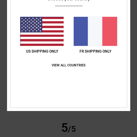
David
3 juin 2026
Achat vérifié
Elles ont l'air superbes... on verra si elles tiennent le coup : solides et
résistantes
Afficher original - English
Confort
: 5
Rapport qualité / prix
: 5
Taille
: Taille parfaite
Coloris
: 5
/5
/5
/5
Je recommande ce produit
4
/5
US SHIPPING ONLY
FR SHIPPING ONLY
VIEW ALL COUNTRIES
Paul
25 mai 2026
Achat vérifié
Confortable, bien solide.
Afficher original - Dutch
Confort
: 5
Rapport qualité / prix
: 4
Taille
: Taille parfaite
Matière
: 4
/5
/5
/5
Coloris
: 5
/5
Je recommande ce produit
5
/5