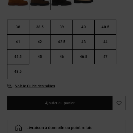
Démarrer une
Sacs &
conversation
Sacs à dos
Trouvez des
réponses
Ceintures
aux
38
38.5
39
40
40.5
& Portes
questions
les plus
monnaies
41
42
42.5
43
44
fréquentes et
notre
formulaire
44.5
45
46
46.5
47
de contact.
Consulter
48.5
la FAQ
Voir le Guide des tailles
Ajouter au panier
Livraison à domicile ou point relais