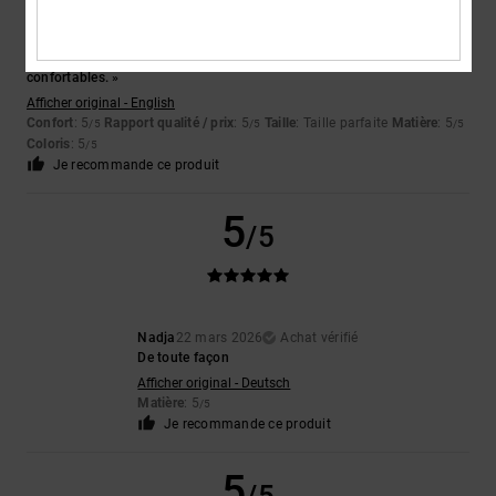
Rhiannon
12 avril 2026
Achat vérifié
« Ce sont de superbes chaussures, a dit mon fils, elles sont tellement
confortables. »
Afficher original - English
Confort
: 5
Rapport qualité / prix
: 5
Taille
: Taille parfaite
Matière
: 5
/5
/5
/5
Coloris
: 5
/5
Je recommande ce produit
5
/5
Nadja
22 mars 2026
Achat vérifié
De toute façon
Afficher original - Deutsch
Matière
: 5
/5
Je recommande ce produit
5