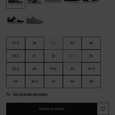
Démarrer une
Sacs &
conversation
Sacs à dos
Trouvez des
réponses
Ceintures
aux
& Portes
questions
les plus
monnaies
fréquentes et
notre
27.5
28
28.5
29
30
formulaire
de contact.
30.5
31
32
32.5
33
Consulter
la FAQ
33.5
34
34.5
35
35.5
36
36.5
37
38
39
Voir le Guide des tailles
Ajouter au panier