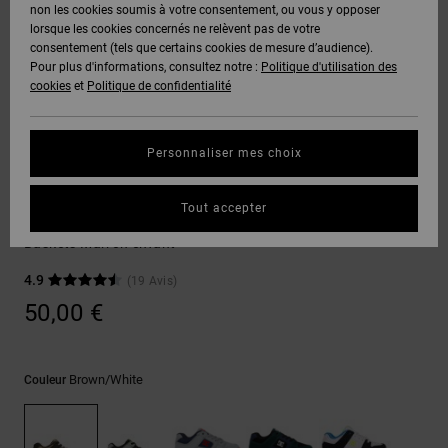
Voir Tout
non les cookies soumis à votre consentement, ou vous y opposer
Boots
Pantalons
Manteaux
Bonnets
lorsque les cookies concernés ne relèvent pas de votre
Quiksilver
Snowboard
& Shorts
consentement (tels que certains cookies de mesure d’audience).
Freedom
BONS
Onyx
Pantalons
Pour plus d'informations, consultez notre :
Politique d'utilisation des
PLANS
Sweats
Accessoires
cookies
et
Politique de confidentialité
Unisex
Voir Tout
Protection
AT-2
Shorts
des
AIDE &
T-Shirts
Voir Tout
données
Personnaliser mes choix
CONTACT
Voir Tout
Liquid
Boardshorts
Chaussures de Skate
Fuego
Chemises
Guide des
Tout accepter
MAGASINS
& Polos
Pure Elastic
tailles
Voir Tout
Baskets Marron enfant
CARTE
Pantalons,
4.9
(19 Avis)
Démarrez
CADEAU
Jeans &
une
50,00 €
Shorts
conversation
pour obtenir
LISTE DE
la réponse la
plus rapide à
SOUHAITS
Bonnets &
Brown/white
Couleur
votre
Casquettes
question.