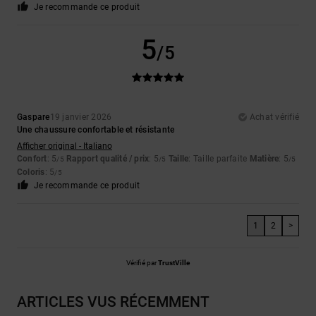
Je recommande ce produit
5
/5
Gaspare
19 janvier 2026
Achat vérifié
Une chaussure confortable et résistante
Afficher original - Italiano
Confort
: 5
Rapport qualité / prix
: 5
Taille
: Taille parfaite
Matière
: 5
/5
/5
/5
Coloris
: 5
/5
Je recommande ce produit
1
2
>
Vérifié par
TrustVille
ARTICLES VUS RÉCEMMENT