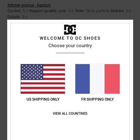
Afficher original - Deutsch
Confort
: 5
Rapport qualité / prix
: 5
Taille
: Taille parfaite
Matière
: 5
/5
/5
/5
Coloris
: 5
/5
Je recommande ce produit
5
WELCOME TO DC SHOES
/5
Choose your country
Lukas
30 avril 2026
Achat vérifié
Parfait
Afficher original - Deutsch
Confort
: 5
Rapport qualité / prix
: 5
Taille
: Taille parfaite
Matière
: 5
/5
/5
/5
Coloris
: 5
/5
US SHIPPING ONLY
FR SHIPPING ONLY
Je recommande ce produit
VIEW ALL COUNTRIES
5
/5