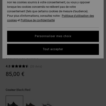
Voir Tout
non les cookies soumis à votre consentement, ou vous y opposer
Boots
Pantalons
Manteaux
Bonnets
lorsque les cookies concernés ne relèvent pas de votre
Quiksilver
Snowboard
& Shorts
consentement (tels que certains cookies de mesure d’audience).
Freedom
BONS
Onyx
Pantalons
Pour plus d'informations, consultez notre :
Politique d'utilisation des
PLANS
Sweats
Accessoires
cookies
et
Politique de confidentialité
Unisex
Voir Tout
Protection
AT-2
Shorts
des
AIDE &
T-Shirts
Voir Tout
données
Personnaliser mes choix
CONTACT
Voir Tout
Liquid
Boardshorts
Sneakers
Fuego
Chemises
Guide des
Tout accepter
MAGASINS
& Polos
Roammax
tailles
Voir Tout
Baskets Noir Unisexe
CARTE
Pantalons,
4.8
(20 Avis)
Démarrez
CADEAU
Jeans &
une
85,00 €
Shorts
conversation
pour obtenir
LISTE DE
la réponse la
plus rapide à
SOUHAITS
Bonnets &
Black/red
Couleur
votre
Casquettes
question.