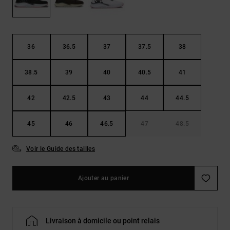
Démarrer une
Sacs &
conversation
Sacs à dos
Trouvez des
réponses
Ceintures
aux
36
36.5
37
37.5
38
& Portes
questions
les plus
monnaies
38.5
39
40
40.5
41
fréquentes et
notre
formulaire
42
42.5
43
44
44.5
de contact.
Consulter
45
46
46.5
47
48.5
la FAQ
Voir le Guide des tailles
Ajouter au panier
Livraison à domicile ou point relais