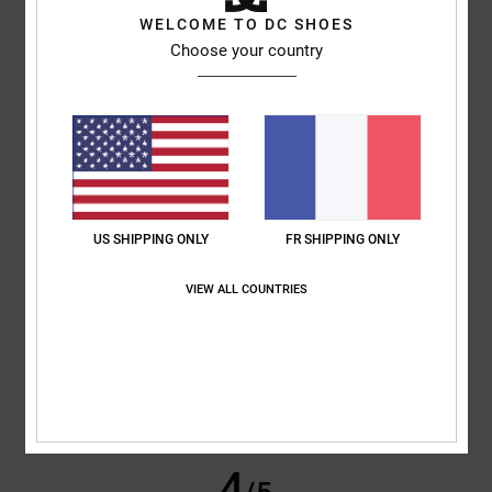
WELCOME TO DC SHOES
Flavia
1 juillet 2026
Achat vérifié
Choose your country
Confortables et jolies
Afficher original - Italiano
Confort
: 5
Rapport qualité / prix
: 5
Taille
: Taille parfaite
Matière
: 5
/5
/5
/5
Coloris
: 5
/5
Je recommande ce produit
5
/5
US SHIPPING ONLY
FR SHIPPING ONLY
VIEW ALL COUNTRIES
Julio
26 juin 2026
Achat vérifié
Parce qu'elles incarnent la perfection en matière de baskets
Afficher original - Castellano
Confort
: 5
Rapport qualité / prix
: 5
Taille
: Taille parfaite
Matière
: 5
/5
/5
/5
Coloris
: 5
/5
Je recommande ce produit
4