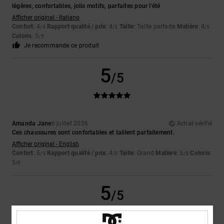
légères, confortables, jolis motifs, parfaites pour l'été
Afficher original - Italiano
Confort
: 4
Rapport qualité / prix
: 4
Taille
: Taille parfaite
Matière
: 4
/5
/5
/5
Coloris
: 5
/5
Je recommande ce produit
5
/5
Amanda Jane
6 juillet 2026
Achat vérifié
Ces chaussures sont confortables et taillent parfaitement.
Afficher original - English
Confort
: 5
Rapport qualité / prix
: 4
Taille
: Grand
Matière
: 5
Coloris
:
/5
/5
/5
5
/5
5
/5