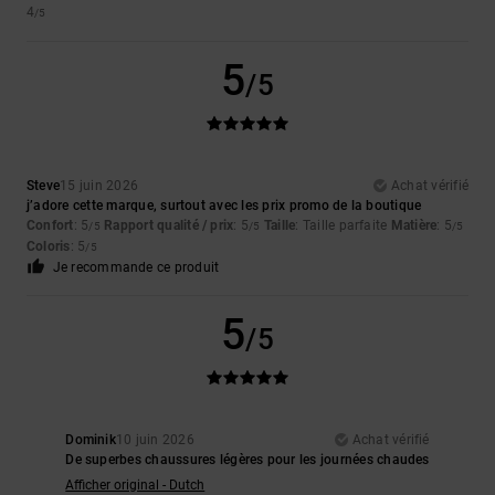
4
/5
5
/5
Steve
15 juin 2026
Achat vérifié
j’adore cette marque, surtout avec les prix promo de la boutique
Confort
: 5
Rapport qualité / prix
: 5
Taille
: Taille parfaite
Matière
: 5
/5
/5
/5
Coloris
: 5
/5
Je recommande ce produit
5
/5
Dominik
10 juin 2026
Achat vérifié
De superbes chaussures légères pour les journées chaudes
Afficher original - Dutch