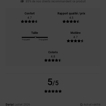
85% de nos clients recommandent ce produit
Confort
Rapport qualité / prix
4.7
4.5
Taille
Matière
4.7
Trop petit
Trop grand
Coloris
4.8
5
/5
Daria
8 juillet 2026
Achat vérifié