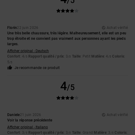
/5
Florin
22 juin 2026
Achat vérifié
Une très belle chaussure, très légère. Malheureusement, elle est un peu
trop étroite et ne convient pas vraiment aux personnes ayant les pieds
larges.
Afficher original - Deutsch
Confort
: 4
Rapport qualité / prix
: 3
Taille
: Petit
Matière
: 4
Coloris
:
/5
/5
/5
5
/5
Je recommande ce produit
4
/5
Daniele
21 juin 2026
Achat vérifié
Voir la réponse précédente
Afficher original - Italiano
Confort
: 3
Rapport qualité / prix
: 3
Taille
: Grand
Matière
: 3
Coloris
:
/5
/5
/5