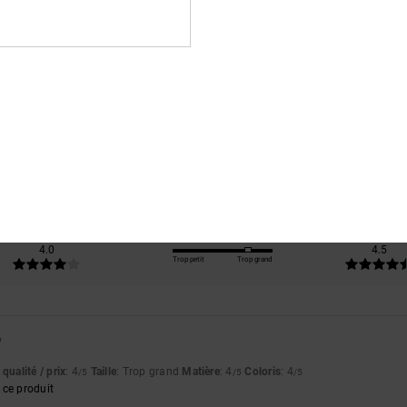
Note moyenne
4.5
/5
basé sur
2 avis vérifiés
depuis avril 2026
100% de nos clients recommandent ce produit
apport qualité / prix
Taille
Matière
4.0
4.5
Trop petit
Trop grand
6
qualité / prix
: 4
Taille
: Trop grand
Matière
: 4
Coloris
: 4
/5
/5
/5
ce produit