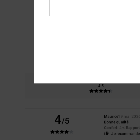
Confort
R
4.5
4
Maurice
19 mai 202
/5
Bonne qualité
Confort
: 4
Rapport 
/5
Je recommande 