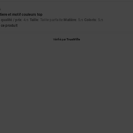
6
tiere et motif couleurs top
qualité / prix
: 4
Taille
: Taille parfaite
Matière
: 5
Coloris
: 5
/5
/5
/5
ce produit
Vérifié par
TrustVille