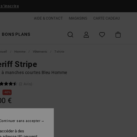
 s'inscrire
AIDE & CONTACT
MAGASINS
CARTE CADEAU
BONS PLANS
ccueil
Homme
Vêtements
T-shirts
riff Stripe
rt à manches courtes Bleu Homme
(2 Avis)
€
40%
00 €
PLANS
Continuer sans accepter
Storm Blue
r
 accéder à des
re adresse IP) peuvent