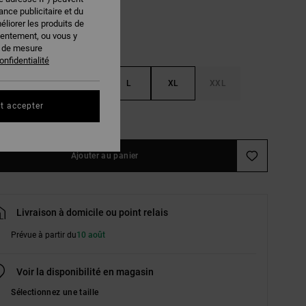
nce publicitaire et du
éliorer les produits de
sentement, ou vous y
s de mesure
onfidentialité
S
M
L
XL
XXL
t accepter
ir le Guide des tailles
Ajouter au panier
Livraison à domicile ou point relais
Prévue à partir du
10 août
Voir la disponibilité en magasin
Sélectionnez une taille