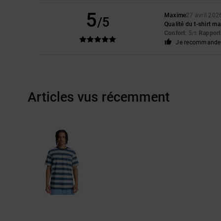
5
Maxime
27 avril 202
/5
Qualité du t-shirt ma
Confort
: 5
Rapport 
/5
Je recommande 
Articles vus récemment