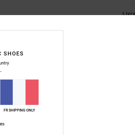
Livr
C SHOES
untry
FR SHIPPING ONLY
IES