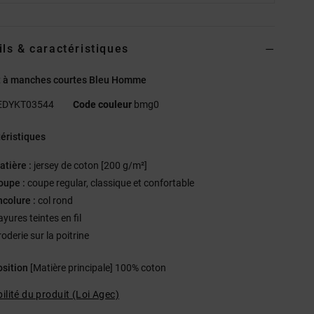
ils & caractéristiques
rt à manches courtes Bleu Homme
EDYKT03544
Code couleur
bmg0
éristiques
atière :
jersey de coton [200 g/m²]
oupe :
coupe regular, classique et confortable
ncolure :
col rond
yures teintes en fil
oderie sur la poitrine
sition
[Matière principale] 100% coton
ilité du produit (Loi Agec)