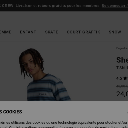
C CREW
Livraison et retours gratuits pour les membres
Se connecter /
EMME
ENFANT
SKATE
COURT GRAFFIK
SNOW
Page d'a
She
T-Shi
4.5
40,00 
24,
BONS 
ES COOKIES
Couleu
mêmes utilisons des cookies ou une technologie équivalente pour stocker et/ou
pareil. Ces informations personnelles (comme vos données de navigation et vot