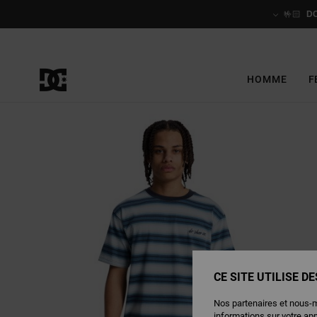
Passer
à
🤟🏻
D
l'information
sur
le
produit
HOMME
F
CE SITE UTILISE D
Nos partenaires et nous-
informations sur votre ap