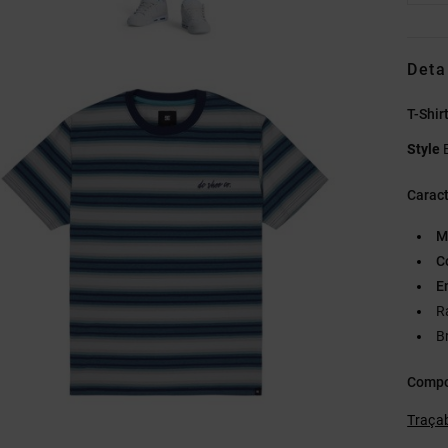
Deta
T-Shi
Style
Caract
M
C
E
Ra
Br
Compo
Traçab