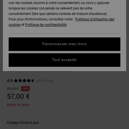
Voir Tout
non les cookies soumis à votre consentement, ou vous y opposer
Boots
Voir Tout
Pantalons
Manteaux
Bonnets
lorsque les cookies concernés ne relèvent pas de votre
Quiksilver
Snowboard
& Shorts
consentement (tels que certains cookies de mesure d’audience).
Freedom
BONS
Roammax
Pantalons
Pour plus d'informations, consultez notre :
Politique d'utilisation des
PLANS
Sweats
Accessoires
cookies
et
Politique de confidentialité
Unisex
Voir Tout
Protection
Onyx
Shorts
des
AIDE &
T-Shirts
Voir Tout
données
Personnaliser mes choix
CONTACT
Voir Tout
AT-2
Boardshorts
Sneakers
Chemises
Guide des
Tout accepter
MAGASINS
& Polos
Stag
tailles
Liquid
Voir Tout
Chaussures en cuir Blanc Unisexe
Fuego
CARTE
Pantalons,
4.9
(470 Avis)
Démarrez
CADEAU
Jeans &
une
95,00 €
40%
Shorts
conversation
57,00 €
pour obtenir
LISTE DE
la réponse la
BONS PLANS
plus rapide à
SOUHAITS
Bonnets &
votre
Casquettes
question.
White/lace
Couleur