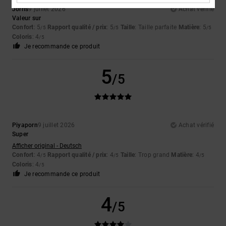
Jorris
9 juillet 2026
Achat vérifié
Valeur sur
Confort
: 5
Rapport qualité / prix
: 5
Taille
: Taille parfaite
Matière
: 5
/5
/5
/5
Coloris
: 4
/5
Je recommande ce produit
5
/5
Piyaporn
9 juillet 2026
Achat vérifié
Super
Afficher original - Deutsch
Confort
: 4
Rapport qualité / prix
: 4
Taille
: Trop grand
Matière
: 4
/5
/5
/5
Coloris
: 4
/5
Je recommande ce produit
4
/5