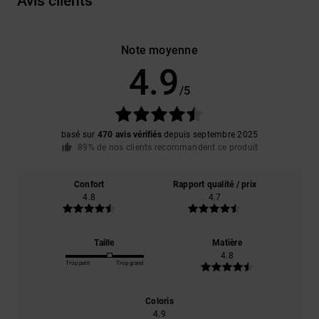
Avis clients
Note moyenne
4.9
/5
basé sur
470 avis vérifiés
depuis septembre 2025
89% de nos clients recommandent ce produit
Confort
Rapport qualité / prix
4.8
4.7
Taille
Matière
4.8
Trop petit
Trop grand
Coloris
4.9