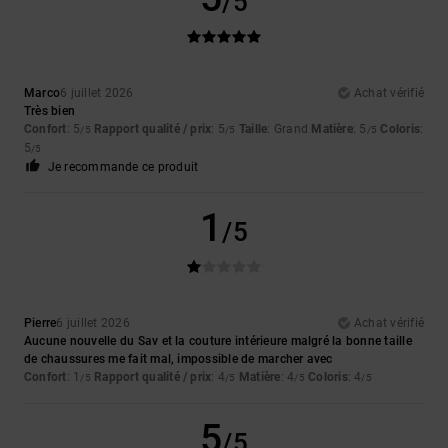
/5
Marco
6 juillet 2026
Achat vérifié
Très bien
Confort
: 5
Rapport qualité / prix
: 5
Taille
: Grand
Matière
: 5
Coloris
:
/5
/5
/5
5
/5
Je recommande ce produit
1
/5
Pierre
6 juillet 2026
Achat vérifié
Aucune nouvelle du Sav et la couture intérieure malgré la bonne taille
de chaussures me fait mal, impossible de marcher avec
Confort
: 1
Rapport qualité / prix
: 4
Matière
: 4
Coloris
: 4
/5
/5
/5
/5
5
/5