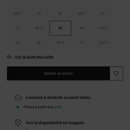
38.5
39
40
40.5
41
42
42.5
43
44
44.5
45
46
46.5
47
48.5
Voir le Guide des tailles
Ajouter au panier
Livraison à domicile ou point relais
Prévue à partir du
8 août
Voir la disponibilité en magasin