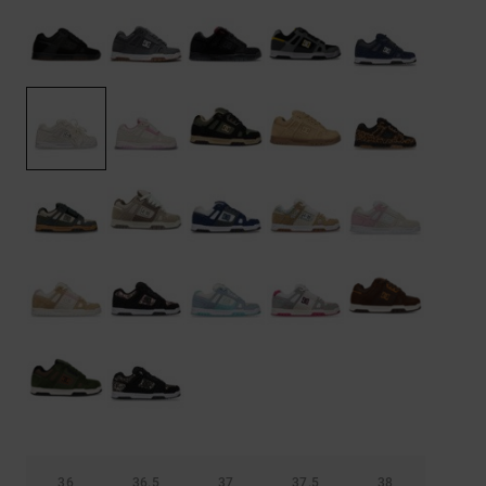
Démarrer une
Sacs &
conversation
Sacs à dos
Trouvez des
réponses
Ceintures
aux
& Portes
questions
les plus
monnaies
fréquentes et
notre
formulaire
de contact.
Consulter
la FAQ
36
36.5
37
37.5
38