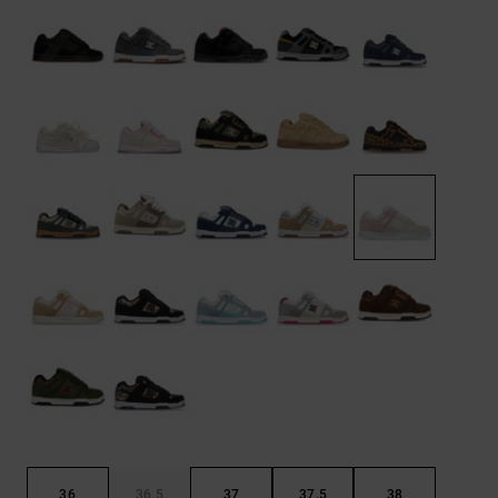
Démarrer une
Sacs &
conversation
Sacs à dos
Trouvez des
réponses
Ceintures
aux
& Portes
questions
les plus
monnaies
fréquentes et
notre
formulaire
de contact.
Consulter
la FAQ
36
36.5
37
37.5
38