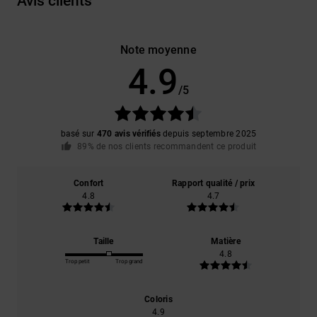
Avis clients
Note moyenne
4.9
/5
basé sur
470 avis vérifiés
depuis septembre 2025
89% de nos clients recommandent ce produit
Confort
Rapport qualité / prix
4.8
4.7
Taille
Matière
4.8
Trop petit
Trop grand
Coloris
4.9