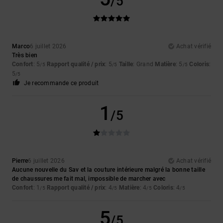
/5
Marco
6 juillet 2026
Achat vérifié
Très bien
Confort
: 5
Rapport qualité / prix
: 5
Taille
: Grand
Matière
: 5
Coloris
:
/5
/5
/5
5
/5
Je recommande ce produit
1
/5
Pierre
6 juillet 2026
Achat vérifié
Aucune nouvelle du Sav et la couture intérieure malgré la bonne taille
de chaussures me fait mal, impossible de marcher avec
Confort
: 1
Rapport qualité / prix
: 4
Matière
: 4
Coloris
: 4
/5
/5
/5
/5
5
/5