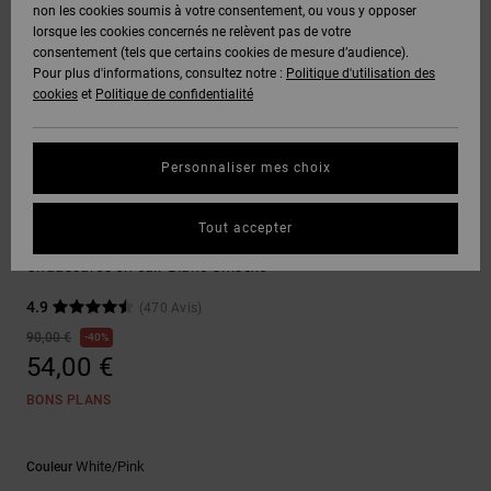
Voir Tout
non les cookies soumis à votre consentement, ou vous y opposer
Boots
Voir Tout
Pantalons
Manteaux
Bonnets
lorsque les cookies concernés ne relèvent pas de votre
Quiksilver
Snowboard
& Shorts
consentement (tels que certains cookies de mesure d’audience).
Freedom
BONS
Roammax
Pantalons
Pour plus d'informations, consultez notre :
Politique d'utilisation des
PLANS
Sweats
Accessoires
cookies
et
Politique de confidentialité
Unisex
Voir Tout
Protection
Onyx
Shorts
des
AIDE &
T-Shirts
Voir Tout
données
Personnaliser mes choix
CONTACT
Voir Tout
AT-2
Boardshorts
Sneakers
Chemises
Guide des
Tout accepter
MAGASINS
& Polos
Stag
tailles
Liquid
Voir Tout
Chaussures en cuir Blanc Unisexe
Fuego
CARTE
Pantalons,
4.9
(470 Avis)
Démarrez
CADEAU
Jeans &
une
90,00 €
40%
Shorts
conversation
54,00 €
pour obtenir
LISTE DE
la réponse la
BONS PLANS
plus rapide à
SOUHAITS
Bonnets &
votre
Casquettes
question.
White/pink
Couleur