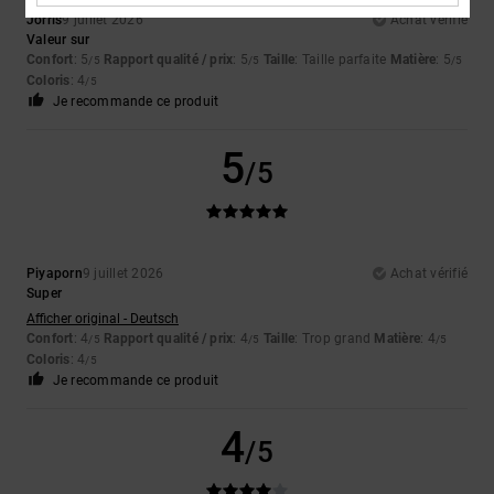
Jorris
9 juillet 2026
Achat vérifié
Valeur sur
Confort
: 5
Rapport qualité / prix
: 5
Taille
: Taille parfaite
Matière
: 5
/5
/5
/5
Coloris
: 4
/5
Je recommande ce produit
5
/5
Piyaporn
9 juillet 2026
Achat vérifié
Super
Afficher original - Deutsch
Confort
: 4
Rapport qualité / prix
: 4
Taille
: Trop grand
Matière
: 4
/5
/5
/5
Coloris
: 4
/5
Je recommande ce produit
4
/5