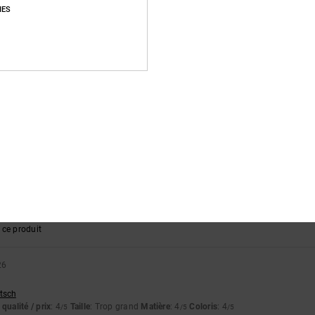
IES
26
lish
qualité / prix
: 5
Taille
: Taille parfaite
Matière
: 5
Coloris
: 5
/5
/5
/5
6
stellano
qualité / prix
: 5
Taille
: Taille parfaite
Matière
: 4
Coloris
: 5
/5
/5
/5
ce produit
qualité / prix
: 5
Taille
: Taille parfaite
Matière
: 5
Coloris
: 4
/5
/5
/5
ce produit
26
utsch
qualité / prix
: 4
Taille
: Trop grand
Matière
: 4
Coloris
: 4
/5
/5
/5