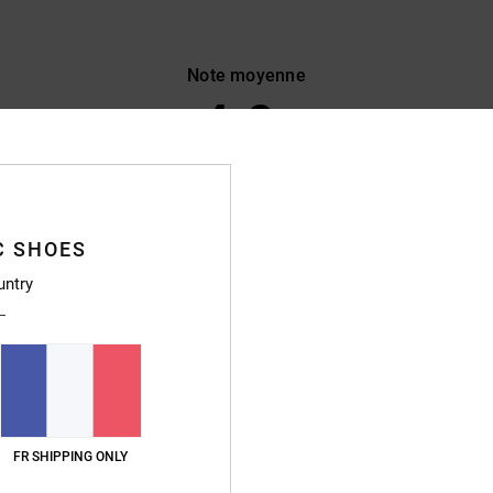
Note moyenne
4.9
/5
basé sur
470 avis vérifiés
depuis septembre 2025
89% de nos clients recommandent ce produit
C SHOES
untry
apport qualité / prix
Taille
Matière
4.7
4.8
Trop petit
Trop grand
26
t conforme a mes attentes
qualité / prix
: 5
Taille
: Taille parfaite
Matière
: 5
Coloris
: 5
/5
/5
/5
FR SHIPPING ONLY
ce produit