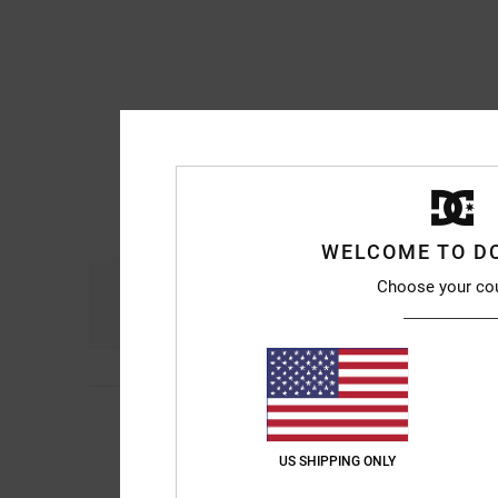
WELCOME TO D
Choose your co
Confort
R
4.8
5
Michael
10 juillet 20
/5
Super confortable e
Confort
: 5
Rapport 
/5
US SHIPPING ONLY
Je recommande 