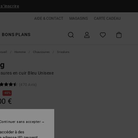
 s'inscrire
AIDE & CONTACT
MAGASINS
CARTE CADEAU
BONS PLANS
ccueil
Homme
Chaussures
Sneakers
ag
sures en cuir Bleu Unisexe
(470 Avis)
€
40%
00 €
PLANS
Continuer sans accepter
Blue/grey
r
 accéder à des
re adresse IP) peuvent