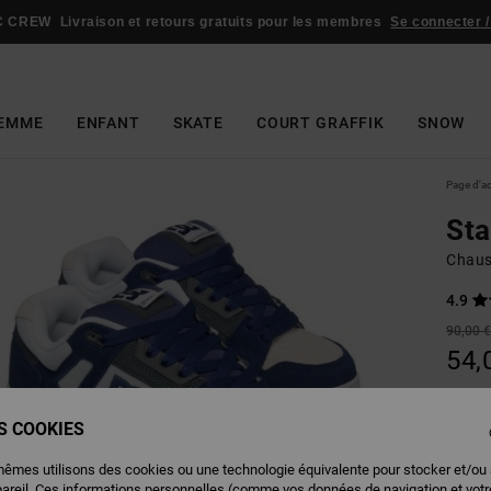
C CREW
Livraison et retours gratuits pour les membres
Se connecter /
EMME
ENFANT
SKATE
COURT GRAFFIK
SNOW
Page d'a
St
Chaus
4.9
90,00 
54,
BONS 
ES COOKIES
Couleu
mêmes utilisons des cookies ou une technologie équivalente pour stocker et/ou
pareil. Ces informations personnelles (comme vos données de navigation et vot