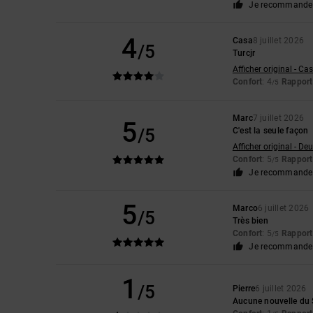
Je recommande 
4
Casa
8 juillet 2026
/5
Turcjr
Afficher original - Ca
Confort
: 4
Rapport 
/5
Marc
7 juillet 2026
5
/5
C'est la seule façon
Afficher original - De
Confort
: 5
Rapport 
/5
Je recommande 
5
Marco
6 juillet 2026
/5
Très bien
Confort
: 5
Rapport 
/5
Je recommande 
1
/5
Pierre
6 juillet 2026
Aucune nouvelle du S