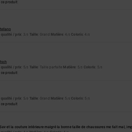
ce produit
stellano
qualité / prix
: 3
Taille
: Grand
Matière
: 4
Coloris
: 4
/5
/5
/5
utsch
qualité / prix
: 5
Taille
: Taille parfaite
Matière
: 5
Coloris
: 5
/5
/5
/5
ce produit
qualité / prix
: 5
Taille
: Grand
Matière
: 5
Coloris
: 5
/5
/5
/5
ce produit
av et la couture intérieure malgré la bonne taille de chaussures me fait mal, i