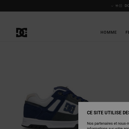
Passer
à
🤟🏻
D
l'information
sur
le
produit
HOMME
F
CE SITE UTILISE D
Nos partenaires et nous-
informations sur votre ap