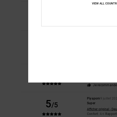
VIEW ALL COUNTR
5
Sharon
10 juillet 20
/5
Mon fils les adore
Afficher original - Eng
Confort
: 5
Rapport 
/5
Roxana
9 juillet 202
5
/5
Très bon prix
Afficher original - Ca
Confort
: 4
Rapport 
/5
Je recommande 
5
Jorris
9 juillet 2026
/5
Valeur sur
Confort
: 5
Rapport 
/5
Je recommande 
Piyaporn
9 juillet 20
5
/5
Super
Afficher original - De
Confort
: 4
Rapport 
/5