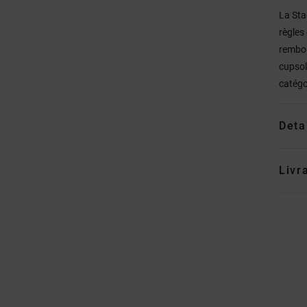
La Sta
règles
rembou
cupsol
catégo
Deta
Livr