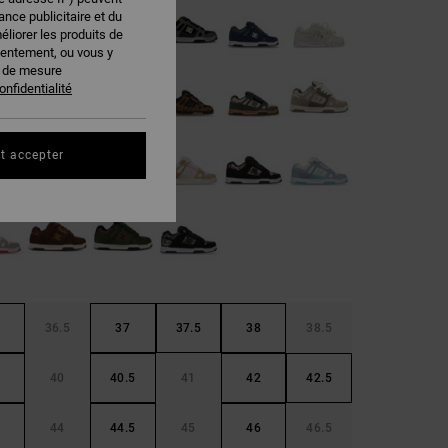
nce publicitaire et du
éliorer les produits de
sentement, ou vous y
s de mesure
onfidentialité
t accepter
36.5
37
37.5
38
38.5
40
40.5
41
42
42.5
44
44.5
45
46
46.5