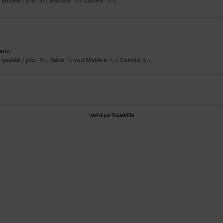
qualité / prix
: 4
Matière
: 4
Coloris
: 4
/5
/5
/5
liano
qualité / prix
: 4
Taille
: Grand
Matière
: 4
Coloris
: 5
/5
/5
/5
Vérifié par
TrustVille