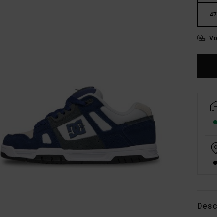
47
Vo
Desc