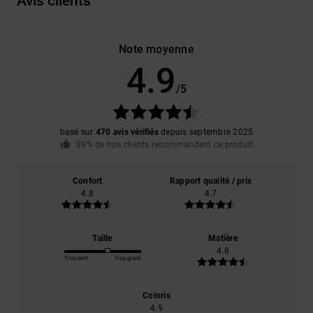
Avis clients
Note moyenne
4.9
/5
basé sur
470 avis vérifiés
depuis septembre 2025
89% de nos clients recommandent ce produit
Confort
Rapport qualité / prix
4.8
4.7
Taille
Matière
4.8
Trop petit
Trop grand
Coloris
4.9