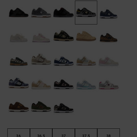
Démarrer une
Sacs &
conversation
Sacs à dos
Trouvez des
réponses
Ceintures
aux
& Portes
questions
les plus
monnaies
fréquentes et
notre
formulaire
de contact.
Consulter
la FAQ
36
36.5
37
37.5
38