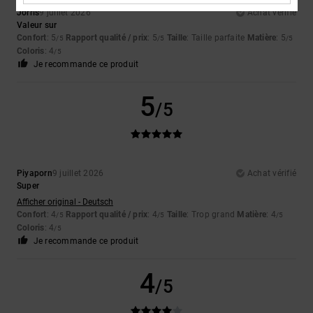
Jorris
9 juillet 2026
Achat vérifié
Valeur sur
Confort
: 5
Rapport qualité / prix
: 5
Taille
: Taille parfaite
Matière
: 5
/5
/5
/5
Coloris
: 4
/5
Je recommande ce produit
5
/5
Piyaporn
9 juillet 2026
Achat vérifié
Super
Afficher original - Deutsch
Confort
: 4
Rapport qualité / prix
: 4
Taille
: Trop grand
Matière
: 4
/5
/5
/5
Coloris
: 4
/5
Je recommande ce produit
4
/5