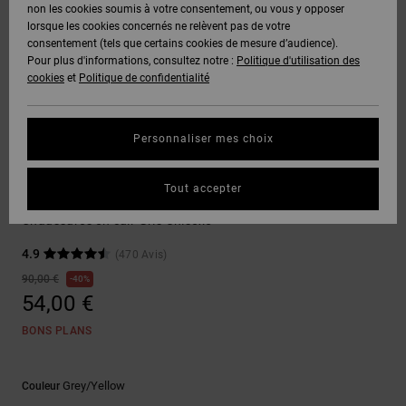
Voir Tout
non les cookies soumis à votre consentement, ou vous y opposer
Boots
Pantalons
Manteaux
Bonnets
lorsque les cookies concernés ne relèvent pas de votre
Quiksilver
Snowboard
& Shorts
consentement (tels que certains cookies de mesure d’audience).
Freedom
BONS
Onyx
Pantalons
Pour plus d'informations, consultez notre :
Politique d'utilisation des
PLANS
Sweats
Accessoires
cookies
et
Politique de confidentialité
Unisex
Voir Tout
Protection
AT-2
Shorts
des
AIDE &
T-Shirts
Voir Tout
données
Personnaliser mes choix
CONTACT
Voir Tout
Liquid
Boardshorts
Sneakers
Fuego
Chemises
Guide des
Tout accepter
MAGASINS
& Polos
Stag
tailles
Voir Tout
Chaussures en cuir Gris Unisexe
CARTE
Pantalons,
4.9
(470 Avis)
Démarrez
CADEAU
Jeans &
une
90,00 €
40%
Shorts
conversation
54,00 €
pour obtenir
LISTE DE
la réponse la
BONS PLANS
plus rapide à
SOUHAITS
Bonnets &
votre
Casquettes
question.
Grey/yellow
Couleur