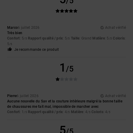
/5
Marco
6 juillet 2026
Achat vérifié
Très bien
Confort
: 5
Rapport qualité / prix
: 5
Taille
: Grand
Matière
: 5
Coloris
:
/5
/5
/5
5
/5
Je recommande ce produit
1
/5
Pierre
6 juillet 2026
Achat vérifié
Aucune nouvelle du Sav et la couture intérieure malgré la bonne taille
de chaussures me fait mal, impossible de marcher avec
Confort
: 1
Rapport qualité / prix
: 4
Matière
: 4
Coloris
: 4
/5
/5
/5
/5
5
/5