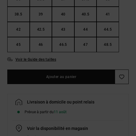
38.5
39
40
40.5
41
42
42.5
43
44
44.5
45
46
46.5
47
48.5
Voir le Guide des tailles
Ajouter au panier
Livraison à domicile ou point relais
Prévue à partir du
11 août
Voir la disponibilité en magasin