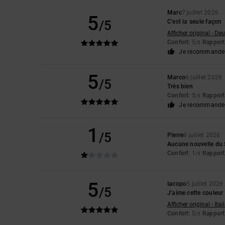
Marc
7 juillet 2026
5
/5
C'est la seule façon
Afficher original - De
Confort
: 5
Rapport 
/5
Je recommande 
5
Marco
6 juillet 2026
/5
Très bien
Confort
: 5
Rapport 
/5
Je recommande 
1
/5
Pierre
6 juillet 2026
Aucune nouvelle du S
Confort
: 1
Rapport 
/5
5
Iacopo
5 juillet 2026
/5
J'aime cette couleur
Afficher original - Ita
Confort
: 5
Rapport 
/5