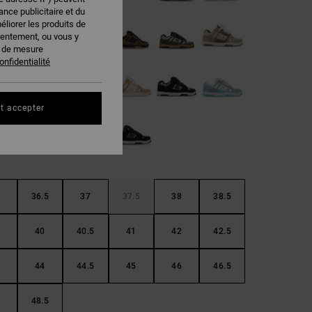
nce publicitaire et du
éliorer les produits de
sentement, ou vous y
s de mesure
onfidentialité
t accepter
36.5
37
37.5
38
38.5
40
40.5
41
42
42.5
44
44.5
45
46
46.5
48.5