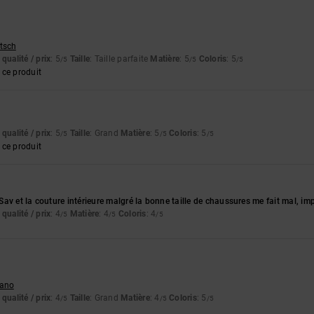
utsch
qualité / prix
: 5
Taille
: Taille parfaite
Matière
: 5
Coloris
: 5
/5
/5
/5
ce produit
qualité / prix
: 5
Taille
: Grand
Matière
: 5
Coloris
: 5
/5
/5
/5
ce produit
av et la couture intérieure malgré la bonne taille de chaussures me fait mal, i
qualité / prix
: 4
Matière
: 4
Coloris
: 4
/5
/5
/5
liano
qualité / prix
: 4
Taille
: Grand
Matière
: 4
Coloris
: 5
/5
/5
/5