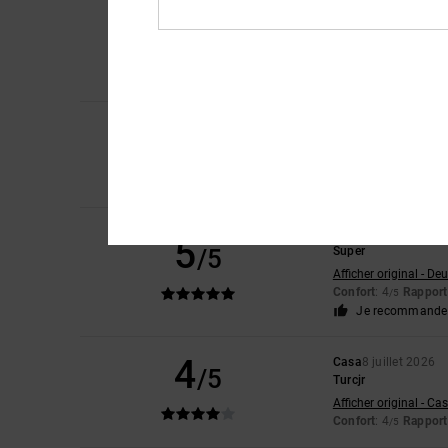
5
/5
Très bon prix
Afficher original - Ca
Confort
: 4
Rapport 
/5
Je recommande 
5
Jorris
9 juillet 2026
/5
Valeur sur
Confort
: 5
Rapport 
/5
Je recommande 
Piyaporn
9 juillet 20
5
/5
Super
Afficher original - De
Confort
: 4
Rapport 
/5
Je recommande 
4
Casa
8 juillet 2026
/5
Turcjr
Afficher original - Ca
Confort
: 4
Rapport 
/5