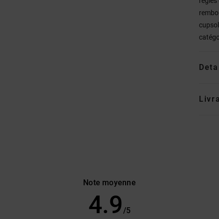
règles
rembou
cupsol
catégo
Deta
Livr
Note moyenne
4.9
/5