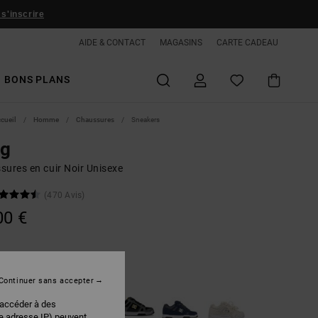
 s'inscrire
AIDE & CONTACT
MAGASINS
CARTE CADEAU
BONS PLANS
ccueil
Homme
Chaussures
Sneakers
ag
sures en cuir Noir Unisexe
(470 Avis)
00 €
Black/gum
r
Continuer sans accepter
 accéder à des
re adresse IP) peuvent