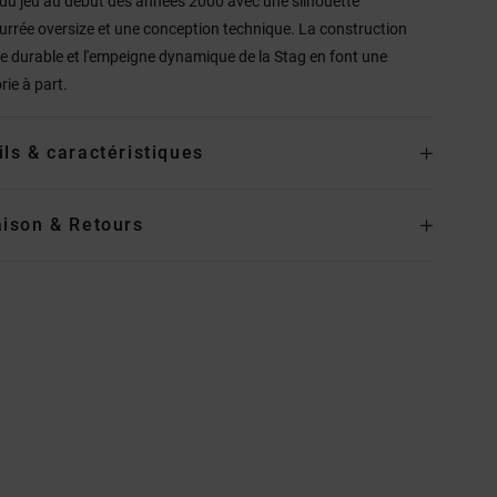
 du jeu au début des années 2000 avec une silhouette
rrée oversize et une conception technique. La construction
e durable et l'empeigne dynamique de la Stag en font une
rie à part.
ils & caractéristiques
aison & Retours