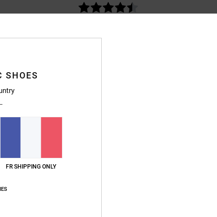
basé sur
470 avis vérifiés
depuis septembre 2025
89% de nos clients recommandent ce produit
apport qualité / prix
Taille
Matière
4.7
4.8
Trop petit
Trop grand
C SHOES
untry
26
t conforme a mes attentes
qualité / prix
: 5
Taille
: Taille parfaite
Matière
: 5
Coloris
: 5
/5
/5
/5
ce produit
26
FR SHIPPING ONLY
lish
IES
qualité / prix
: 5
Taille
: Taille parfaite
Matière
: 5
Coloris
: 5
/5
/5
/5
6