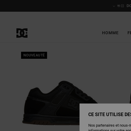
Passer
à
🤟🏻
D
l'information
sur
le
produit
HOMME
F
NOUVEAUTÉ
CE SITE UTILISE D
Nos partenaires et nous-
informations sur votre ap