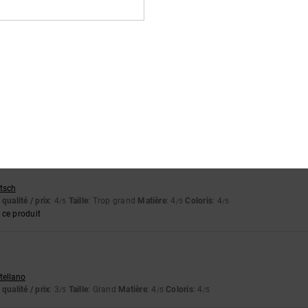
stellano
qualité / prix
: 5
Taille
: Taille parfaite
Matière
: 4
Coloris
: 5
/5
/5
/5
ce produit
qualité / prix
: 5
Taille
: Taille parfaite
Matière
: 5
Coloris
: 4
/5
/5
/5
ce produit
26
utsch
qualité / prix
: 4
Taille
: Trop grand
Matière
: 4
Coloris
: 4
/5
/5
/5
ce produit
stellano
qualité / prix
: 3
Taille
: Grand
Matière
: 4
Coloris
: 4
/5
/5
/5