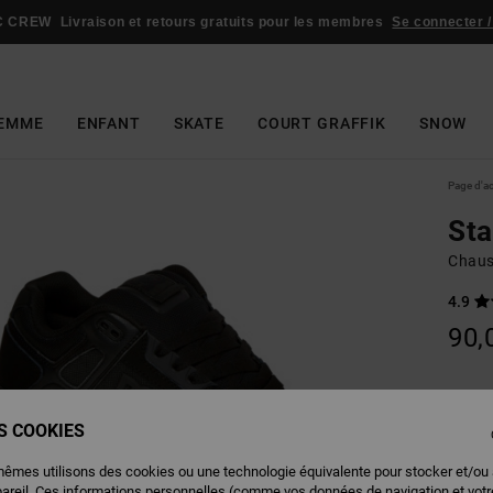
C CREW
Livraison et retours gratuits pour les membres
Se connecter /
EMME
ENFANT
SKATE
COURT GRAFFIK
SNOW
Page d'a
St
Chaus
4.9
90,
Couleu
ES COOKIES
mêmes utilisons des cookies ou une technologie équivalente pour stocker et/ou
pareil. Ces informations personnelles (comme vos données de navigation et vot