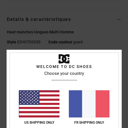
Details & caractéristiques
Haut manches longues Multi Homme
Style
EDYKT03559
Code couleur
gsw6
Caractéristiques
WELCOME TO DC SHOES
Matière :
mesh piqué technique à cellules fermées en
Choose your country
polyester, évacuation de l'humidité, 150 g/m2
Coupe :
couple Standard fit classique
Col rond
Col côtelé
Empiècements techniques sublimés sur le buste, le dos et les
manches
Étiquette sérigraphiée dans la nuque
US SHIPPING ONLY
FR SHIPPING ONLY