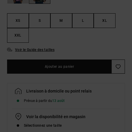
Démarrer une
Sacs &
conversation
Sacs à dos
Trouvez des
réponses
XS
S
M
L
XL
Ceintures
aux
& Portes
questions
XXL
les plus
monnaies
fréquentes et
notre
Voir le Guide des tailles
formulaire
de contact.
Ajouter au panier
Consulter
la FAQ
Livraison à domicile ou point relais
Prévue à partir du
13 août
Voir la disponibilité en magasin
Sélectionnez une taille