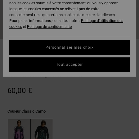
Voir Tout
non les cookies soumis à votre consentement, ou vous y opposer
Boots
Pantalons
Manteaux
Bonnets
lorsque les cookies concernés ne relèvent pas de votre
Quiksilver
Snowboard
& Shorts
consentement (tels que certains cookies de mesure d’audience).
Freedom
BONS
Onyx
Pantalons
Pour plus d'informations, consultez notre :
Politique d'utilisation des
PLANS
Sweats
Accessoires
cookies
et
Politique de confidentialité
Unisex
Voir Tout
Protection
AT-2
Shorts
des
AIDE &
T-Shirts
Voir Tout
données
Personnaliser mes choix
CONTACT
Voir Tout
Liquid
Boardshorts
T-shirts
Fuego
Chemises
Guide des
Tout accepter
MAGASINS
& Polos
Sylem 2
tailles
Voir Tout
Haut manches longues Multi Homme
CARTE
Pantalons,
Démarrez
60,00 €
CADEAU
Jeans &
une
Shorts
conversation
pour obtenir
LISTE DE
la réponse la
Classic Camo
Couleur
plus rapide à
SOUHAITS
Bonnets &
votre
Casquettes
question.