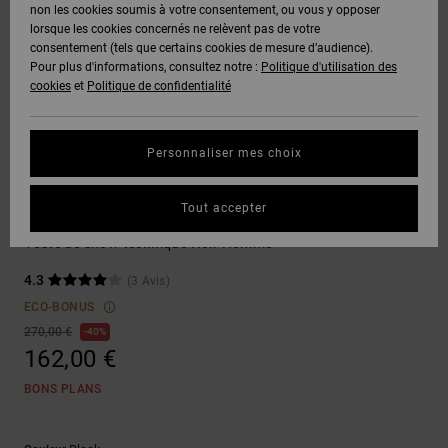
Voir Tout
non les cookies soumis à votre consentement, ou vous y opposer
Boots
Pantalons
Manteaux
Bonnets
lorsque les cookies concernés ne relèvent pas de votre
Quiksilver
Snowboard
& Shorts
consentement (tels que certains cookies de mesure d’audience).
Freedom
BONS
Onyx
Pantalons
Pour plus d'informations, consultez notre :
Politique d'utilisation des
PLANS
Sweats
Accessoires
cookies
et
Politique de confidentialité
Unisex
Voir Tout
Protection
AT-2
Shorts
des
AIDE &
T-Shirts
Voir Tout
données
Personnaliser mes choix
CONTACT
Voir Tout
Liquid
Boardshorts
Vestes de Snowboard
Fuego
Chemises
Guide des
Tout accepter
MAGASINS
& Polos
Tundra 15K
tailles
Voir Tout
Veste de snow technique Noir Homme
CARTE
Pantalons,
4.3
(3 Avis)
Démarrez
CADEAU
Jeans &
une
ECO-BONUS
Shorts
conversation
270,00 €
40%
pour obtenir
162,00 €
LISTE DE
la réponse la
plus rapide à
SOUHAITS
Bonnets &
BONS PLANS
votre
Casquettes
question.