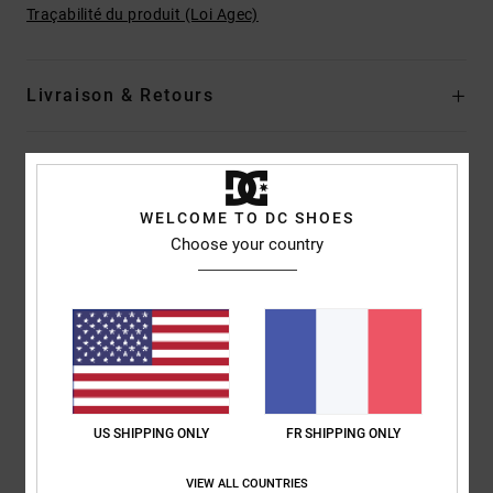
Traçabilité du produit (Loi Agec)
Livraison & Retours
Avis clients
WELCOME TO DC SHOES
Choose your country
Note moyenne
4.3
/5
basé sur
3 avis vérifiés
depuis décembre 2025
67% de nos clients recommandent ce produit
US SHIPPING ONLY
FR SHIPPING ONLY
Confort
Rapport qualité / prix
VIEW ALL COUNTRIES
4.3
4.7