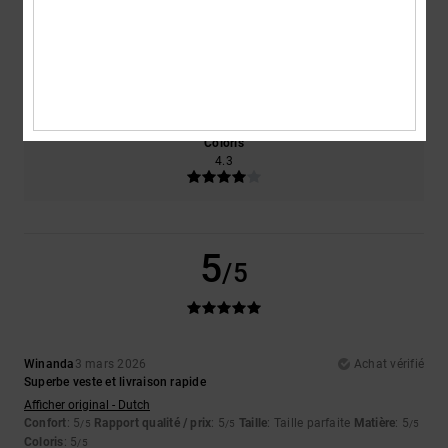
Taille
Matière
4.7
Trop petit
Trop grand
Coloris
4.3
5
/5
Winanda
3 mars 2026
Achat vérifié
Superbe veste et livraison rapide
Afficher original - Dutch
Confort
: 5
Rapport qualité / prix
: 5
Taille
: Taille parfaite
Matière
: 5
/5
/5
/5
Coloris
: 5
/5