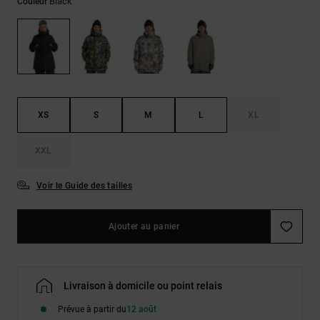
Démarrer une
Black
Couleur
Sacs &
conversation
Sacs à dos
Trouvez des
réponses
Ceintures
aux
& Portes
questions
les plus
monnaies
fréquentes et
notre
XS
S
M
L
XL
formulaire
de contact.
XXL
Consulter
la FAQ
Voir le Guide des tailles
Ajouter au panier
Livraison à domicile ou point relais
Prévue à partir du
12 août