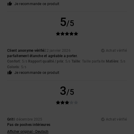
Je recommande ce produit
5
/5
Client anonyme vérifié
22 janvier 2026
Achat vérifié
parfaitement étanche et agréable a porter.
Confort
: 5
Rapport qualité / prix
: 5
Taille
: Taille parfaite
Matière
: 5
/5
/5
/5
Coloris
: 5
/5
Je recommande ce produit
3
/5
Grit
8 décembre 2025
Achat vérifié
Pas de poches intérieures
Afficher original - Deutsch