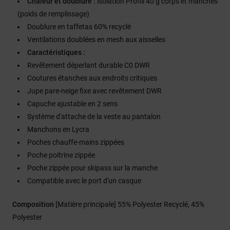
Chaleur et doublure :
isolation Profill 40 g corps et manches
(poids de remplissage)
Doublure en taffetas 60% recyclé
Ventilations doublées en mesh aux aisselles
Caractéristiques :
Revêtement déperlant durable C0 DWR
Coutures étanches aux endroits critiques
Jupe pare-neige fixe avec revêtement DWR
Capuche ajustable en 2 sens
Système d'attache de la veste au pantalon
Manchons en Lycra
Poches chauffe-mains zippées
Poche poitrine zippée
Poche zippée pour skipass sur la manche
Compatible avec le port d'un casque
Composition
[Matière principale] 55% Polyester Recyclé, 45%
Polyester