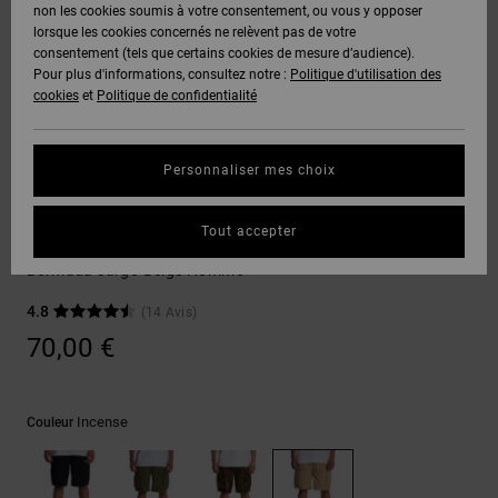
Voir Tout
non les cookies soumis à votre consentement, ou vous y opposer
Boots
Voir Tout
Pantalons
Manteaux
Bonnets
lorsque les cookies concernés ne relèvent pas de votre
Quiksilver
Snowboard
& Shorts
consentement (tels que certains cookies de mesure d’audience).
Freedom
BONS
Roammax
Pantalons
Pour plus d'informations, consultez notre :
Politique d'utilisation des
PLANS
Sweats
Accessoires
cookies
et
Politique de confidentialité
Unisex
Voir Tout
Protection
Onyx
Shorts
des
AIDE &
T-Shirts
Voir Tout
données
Personnaliser mes choix
CONTACT
Voir Tout
AT-2
Boardshorts
Shorts
Chemises
Guide des
Tout accepter
MAGASINS
& Polos
Tundra 22"
tailles
Liquid
Voir Tout
Bermuda cargo Beige Homme
Fuego
CARTE
Pantalons,
4.8
(14 Avis)
Démarrez
CADEAU
Jeans &
une
70,00 €
Shorts
conversation
pour obtenir
LISTE DE
la réponse la
plus rapide à
SOUHAITS
Bonnets &
Incense
Couleur
votre
Casquettes
question.