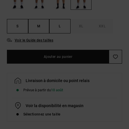
Démarrer une
Sacs &
conversation
Sacs à dos
Trouvez des
réponses
Ceintures
aux
S
M
L
XL
XXL
& Portes
questions
les plus
monnaies
Voir le Guide des tailles
fréquentes et
notre
formulaire
de contact.
Ajouter au panier
Consulter
la FAQ
Livraison à domicile ou point relais
Prévue à partir du
10 août
Voir la disponibilité en magasin
Sélectionnez une taille