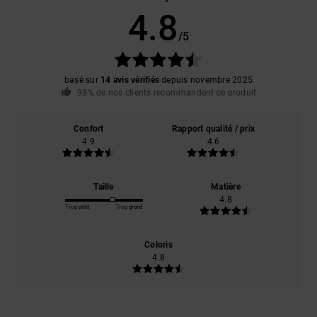
4.8
/5
basé sur
14 avis vérifiés
depuis novembre 2025
93% de nos clients recommandent ce produit
Confort
Rapport qualité / prix
4.9
4.6
Taille
Matière
4.8
Trop petit
Trop grand
Coloris
4.8