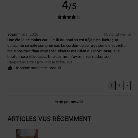
4
/5
Yoann
4 mai 2026
Achat vérifié
Une étoile de moins car : Le fil du bouton est déjà bien lâche ; sa
durabilité semble compromise. Le cordon de serrage semble superflu
mais pourrait finalement sécuriser le maintien du short lorsque le
bouton sera décousu... Une ceinture s'avère mieux adaptée.
Rapport qualité / prix
: 4
Matière
: 4
/5
/5
Je recommande ce produit
1
2
>
Vérifié par
TrustVille
ARTICLES VUS RÉCEMMENT