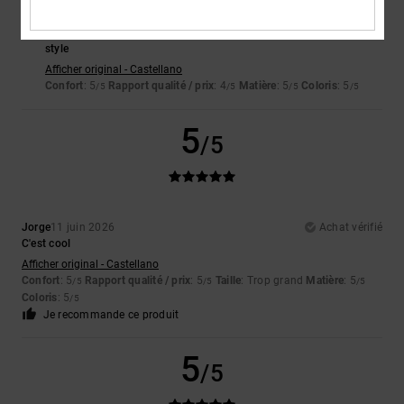
Almudena
22 juin 2026
Achat vérifié
style
Afficher original - Castellano
Confort
: 5
Rapport qualité / prix
: 4
Matière
: 5
Coloris
: 5
/5
/5
/5
/5
5
/5
Jorge
11 juin 2026
Achat vérifié
C'est cool
Afficher original - Castellano
Confort
: 5
Rapport qualité / prix
: 5
Taille
: Trop grand
Matière
: 5
/5
/5
/5
Coloris
: 5
/5
Je recommande ce produit
5
/5