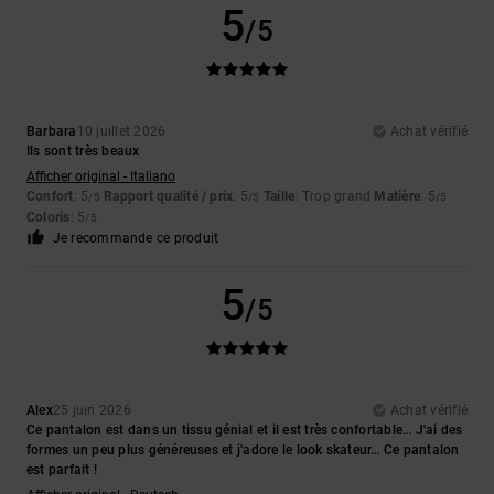
5
/5
Barbara
10 juillet 2026
Achat vérifié
Ils sont très beaux
Afficher original - Italiano
Confort
: 5
Rapport qualité / prix
: 5
Taille
: Trop grand
Matière
: 5
/5
/5
/5
Coloris
: 5
/5
Je recommande ce produit
5
/5
Alex
25 juin 2026
Achat vérifié
Ce pantalon est dans un tissu génial et il est très confortable… J'ai des
formes un peu plus généreuses et j'adore le look skateur… Ce pantalon
est parfait !