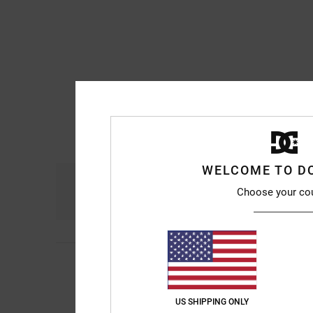
WELCOME TO D
Confort
R
Choose your co
4.9
Barbara
10 juillet 2
5
/5
Ils sont très beaux
Afficher original - Ita
Confort
: 5
Rapport 
US SHIPPING ONLY
/5