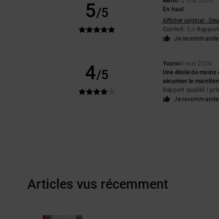
Remo
12 mai 2026
5
/5
En haut
Afficher original - De
Confort
: 5
Rapport 
/5
Je recommande 
Yoann
4 mai 2026
4
/5
Une étoile de moins 
sécuriser le maintie
Rapport qualité / pri
Je recommande 
Articles vus récemment