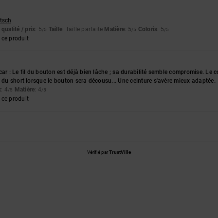
utsch
qualité / prix
: 5
Taille
: Taille parfaite
Matière
: 5
Coloris
: 5
/5
/5
/5
ce produit
car : Le fil du bouton est déjà bien lâche ; sa durabilité semble compromise. Le
n du short lorsque le bouton sera décousu... Une ceinture s'avère mieux adaptée.
x
: 4
Matière
: 4
/5
/5
ce produit
Vérifié par
TrustVille