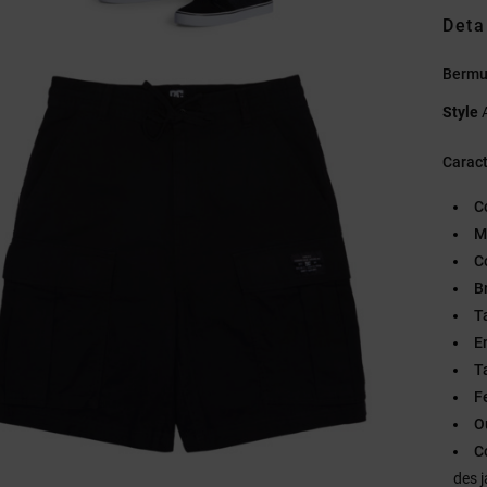
Deta
Bermu
Style
Caract
C
M
C
B
Ta
E
Ta
F
O
C
des 