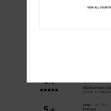
Je recommande 
VIEW ALL COUNTR
Alex
25 juin 2026
5
/5
Ce pantalon est dans 
Afficher original - De
Confort
: 5
Rapport 
/5
Je recommande 
Fabio
22 juin 2026
5
/5
Ce produit me semble 
Afficher original - Ita
Confort
: 5
Rapport 
/5
Je recommande 
5
Almudena
22 juin 2
/5
style
Afficher original - Ca
Confort
: 5
Rapport 
/5
Jorge
11 juin 2026
5
C'est cool