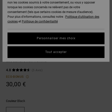
Voir Tout
non les cookies soumis à votre consentement, ou vous y opposer
Boots
Pantalons
Manteaux
Bonnets
lorsque les cookies concernés ne relèvent pas de votre
Quiksilver
Snowboard
& Shorts
consentement (tels que certains cookies de mesure d’audience).
Freedom
BONS
Onyx
Pantalons
Pour plus d'informations, consultez notre :
Politique d'utilisation des
PLANS
Sweats
Accessoires
cookies
et
Politique de confidentialité
Unisex
Voir Tout
Protection
AT-2
Shorts
des
AIDE &
T-Shirts
Voir Tout
données
Personnaliser mes choix
CONTACT
Voir Tout
Liquid
Boardshorts
Sacs & Sacs à dos
Fuego
Chemises
Guide des
Tout accepter
MAGASINS
& Polos
Tussler
tailles
Voir Tout
Sac banane Noir Homme
CARTE
Pantalons,
4.8
(5 Avis)
Démarrez
CADEAU
Jeans &
une
ECO-BONUS
Shorts
conversation
30,00 €
pour obtenir
LISTE DE
la réponse la
plus rapide à
SOUHAITS
Bonnets &
votre
Casquettes
Black
Couleur
question.