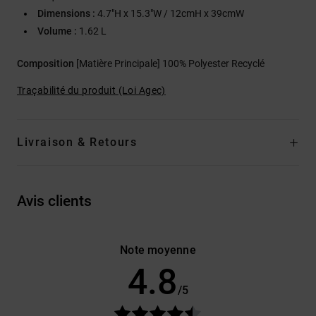
Dimensions :
4.7"H x 15.3"W / 12cmH x 39cmW
Volume :
1.62 L
Composition
[Matière Principale] 100% Polyester Recyclé
Traçabilité du produit (Loi Agec)
Livraison & Retours
Avis clients
Note moyenne
4.8
/5