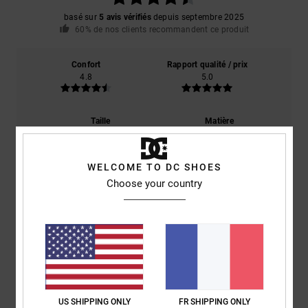
basé sur
5 avis vérifiés
depuis septembre 2025
60% de nos clients recommandent ce produit
Confort
Rapport qualité / prix
4.8
5.0
Taille
Matière
4.8
Trop petit
Trop grand
WELCOME TO DC SHOES
Coloris
Choose your country
5.0
4
/5
US SHIPPING ONLY
FR SHIPPING ONLY