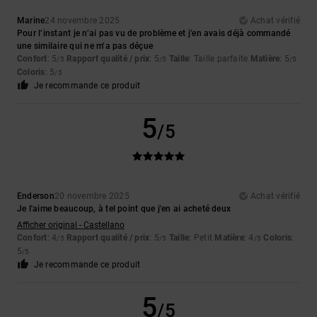
Marine
24 novembre 2025
Achat vérifié
Pour l’instant je n’ai pas vu de problème et j’en avais déjà commandé
une similaire qui ne m’a pas déçue
Confort
: 5
Rapport qualité / prix
: 5
Taille
: Taille parfaite
Matière
: 5
/5
/5
/5
Coloris
: 5
/5
Je recommande ce produit
5
/5
Enderson
20 novembre 2025
Achat vérifié
Je l'aime beaucoup, à tel point que j'en ai acheté deux
Afficher original - Castellano
Confort
: 4
Rapport qualité / prix
: 5
Taille
: Petit
Matière
: 4
Coloris
:
/5
/5
/5
5
/5
Je recommande ce produit
5
/5