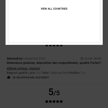
Gregory
9 avril 2026
Achat vérifié
VIEW ALL COUNTRIES
un poil petit mais c'est un cadeau de DCshoes
Confort
: 5
Rapport qualité / prix
: 5
Taille
: Petit
Matière
: 5
Coloris
:
/5
/5
/5
5
/5
5
/5
Alexandros
6 décembre 2025
Achat vérifié
Dimensions globales, disposition des compartiments, qualité. Parfait !
Afficher original - Deutsch
Rapport qualité / prix
: 5
Taille
: Taille parfaite
Matière
: 5
/5
/5
Je recommande ce produit
5
/5