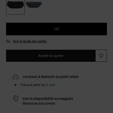
Démarrer une
Sacs &
conversation
Sacs à dos
Trouvez des
réponses
Ceintures
aux
& Portes
questions
1SZ
les plus
monnaies
fréquentes et
notre
Voir le Guide des tailles
formulaire
de contact.
Ajouter au panier
Consulter
la FAQ
Livraison à domicile ou point relais
Prévue à partir du
12 août
Voir la disponibilité en magasin
Sélectionner mon magasin