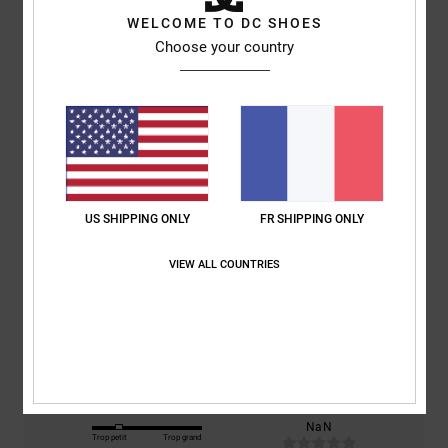
WELCOME TO DC SHOES
Choose your country
Avis clients
Note moyenne
3.0
/5
US SHIPPING ONLY
FR SHIPPING ONLY
basé sur
2 avis vérifiés
depuis décembre 2025
VIEW ALL COUNTRIES
50% de nos clients recommandent ce produit
Confort
Rapport qualité / prix
NaN
3.0
Taille
Matière
NaN
Trop petit
Trop grand