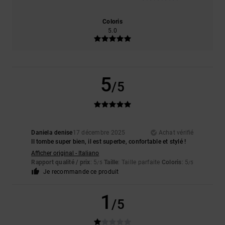
Coloris
5.0
5
/5
Daniela denise
17 décembre 2025
Achat vérifié
Il tombe super bien, il est superbe, confortable et stylé !
Afficher original - Italiano
Rapport qualité / prix
: 5
Taille
: Taille parfaite
Coloris
: 5
/5
/5
Je recommande ce produit
1
/5