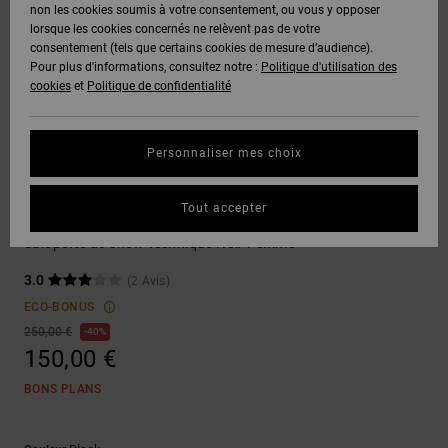
Voir Tout
non les cookies soumis à votre consentement, ou vous y opposer
Boots
Pantalons
Manteaux
Bonnets
lorsque les cookies concernés ne relèvent pas de votre
Quiksilver
Snowboard
& Shorts
consentement (tels que certains cookies de mesure d’audience).
Freedom
BONS
Onyx
Pantalons
Pour plus d'informations, consultez notre :
Politique d'utilisation des
PLANS
Sweats
Accessoires
cookies
et
Politique de confidentialité
Unisex
Voir Tout
Protection
AT-2
Shorts
des
AIDE &
T-Shirts
Voir Tout
données
Personnaliser mes choix
CONTACT
Voir Tout
Liquid
Boardshorts
Snow Pant
Fuego
Chemises
Guide des
Tout accepter
MAGASINS
& Polos
Valiant
tailles
Voir Tout
Salopette de snow technique Noir Femme
CARTE
Pantalons,
3.0
(2 Avis)
Démarrez
CADEAU
Jeans &
une
ECO-BONUS
Shorts
conversation
250,00 €
40%
pour obtenir
150,00 €
LISTE DE
la réponse la
plus rapide à
SOUHAITS
Bonnets &
BONS PLANS
votre
Casquettes
question.