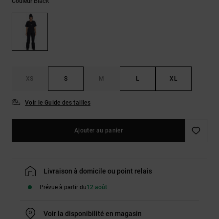
Démarrer une
Black
Couleur
Sacs &
conversation
Sacs à dos
Trouvez des
réponses
Ceintures
aux
& Portes
questions
les plus
monnaies
fréquentes et
notre
XS
S
M
L
XL
formulaire
de contact.
Voir le Guide des tailles
Consulter
la FAQ
Ajouter au panier
Livraison à domicile ou point relais
Prévue à partir du
12 août
Voir la disponibilité en magasin