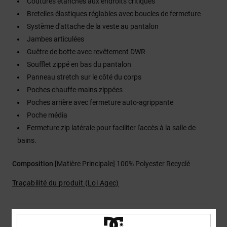
Coutures étanches aux endroits critiques
Bretelles élastiques réglables avec boucles de fermeture
Système d'attache de la veste au pantalon
Jambes articulées
Guêtre de botte avec revêtement DWR
Soufflet zippé en bas du pantalon
Panneau stretch sur le côté du corps
Poches chauffe-mains zippées
Poches arrière avec fermeture auto-agrippante
Poche média
Fermeture zip latérale pour faciliter l'accès à la salle de
bains.
Composition
[Matière Principale] 100% Polyester Recyclé
Traçabilité du produit (Loi Agec)
Livraison & Retours