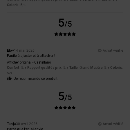
Coloris
: 5
/5
5
/5
Eloy
14 mai 2026
Achat vérifié
Facile à ajuster et à attacher !
Afficher original - Castellano
Confort
: 5
Rapport qualité / prix
: 5
Taille
: Grand
Matière
: 5
Coloris
:
/5
/5
/5
5
/5
Je recommande ce produit
5
/5
Tanja
30 avril 2026
Achat vérifié
Parce que j'en ai envie