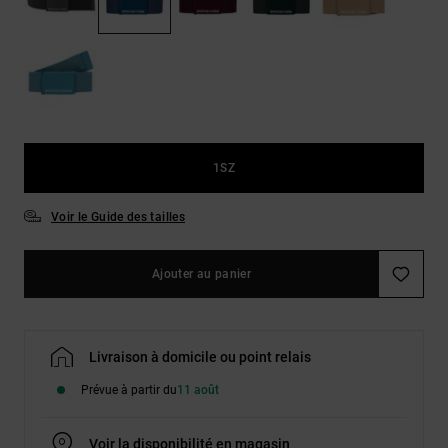
Démarrer une
Sacs &
conversation
Sacs à dos
Trouvez des
réponses
Ceintures
aux
& Portes
questions
les plus
monnaies
fréquentes et
notre
1SZ
formulaire
de contact.
Voir le Guide des tailles
Consulter
la FAQ
Ajouter au panier
Livraison à domicile ou point relais
Prévue à partir du
11 août
Voir la disponibilité en magasin