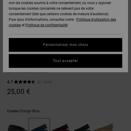
Voir Tout
non les cookies soumis à votre consentement, ou vous y opposer
Boots
Pantalons
Manteaux
Bonnets
lorsque les cookies concernés ne relèvent pas de votre
Quiksilver
Snowboard
& Shorts
consentement (tels que certains cookies de mesure d’audience).
Freedom
BONS
Onyx
Pantalons
Pour plus d'informations, consultez notre :
Politique d'utilisation des
PLANS
Sweats
Accessoires
cookies
et
Politique de confidentialité
Unisex
Voir Tout
Protection
AT-2
Shorts
des
AIDE &
T-Shirts
Voir Tout
données
Personnaliser mes choix
CONTACT
Voir Tout
Liquid
Boardshorts
Ceintures
Fuego
Chemises
Guide des
Tout accepter
MAGASINS
& Polos
Web
tailles
Voir Tout
Ceinture Bleu Homme
CARTE
Pantalons,
4.7
(21 Avis)
Démarrez
CADEAU
Jeans &
une
25,00 €
Shorts
conversation
pour obtenir
LISTE DE
la réponse la
plus rapide à
SOUHAITS
Bonnets &
Ensign Blue
Couleur
votre
Casquettes
question.