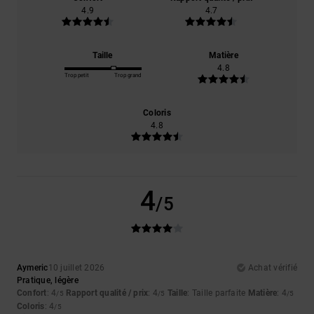
4.9
4.7
Taille
Matière
4.8
Trop petit
Trop grand
Coloris
4.8
4
/5
Aymeric
10 juillet 2026
Achat vérifié
Pratique, légère
Confort
: 4
Rapport qualité / prix
: 4
Taille
: Taille parfaite
Matière
: 4
/5
/5
/5
Coloris
: 4
/5