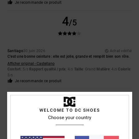
Je recommande ce produit
4
/5
Santiago
30 juin 2026
Achat vérifié
C'est une bonne ceinture : elle est jolie, grande et remplit bien son rôle.
Afficher original - Castellano
Confort
: 5
Rapport qualité / prix
: 4
Taille
: Grand
Matière
: 4
Coloris
:
/5
/5
/5
3
/5
Je recommande ce produit
5
/5
WELCOME TO DC SHOES
Choose your country
Hervé
1 juin 2026
Achat vérifié
Top pour ajustement