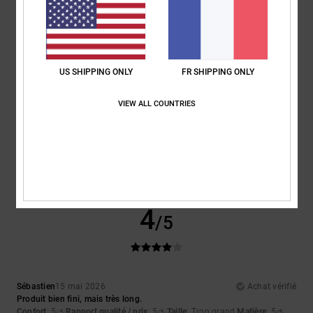
Confort
: 5
Rapport qualité / prix
: 5
Taille
: Taille parfaite
Matière
: 5
/5
/5
/5
Coloris
: 5
/5
Je recommande ce produit
4
/5
US SHIPPING ONLY
FR SHIPPING ONLY
VIEW ALL COUNTRIES
ATHERAC LOCATION
16 mai 2026
Achat vérifié
Un peu grande
Confort
: 5
Rapport qualité / prix
: 5
Taille
: Trop grand
Matière
: 5
/5
/5
/5
Je recommande ce produit
4
/5
Sébastien
15 mai 2026
Achat vérifié
Produit bien fini, mais très long.
Confort
: 5
Rapport qualité / prix
: 5
Taille
: Trop grand
Matière
: 5
/5
/5
/5