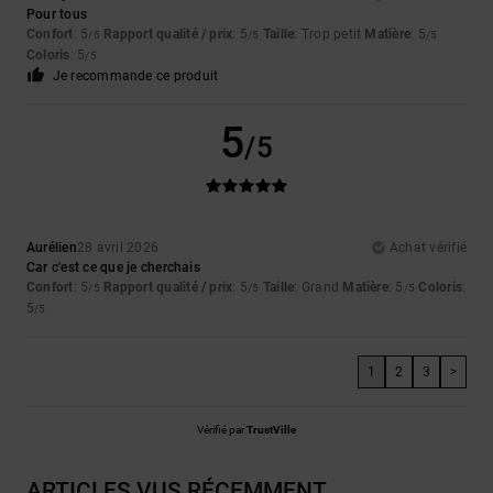
Pour tous
Confort
: 5
Rapport qualité / prix
: 5
Taille
: Trop petit
Matière
: 5
/5
/5
/5
Coloris
: 5
/5
Je recommande ce produit
5
/5
Aurélien
28 avril 2026
Achat vérifié
Car c'est ce que je cherchais
Confort
: 5
Rapport qualité / prix
: 5
Taille
: Grand
Matière
: 5
Coloris
:
/5
/5
/5
5
/5
1
2
3
>
Vérifié par
TrustVille
ARTICLES VUS RÉCEMMENT