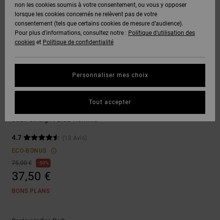
Voir Tout
non les cookies soumis à votre consentement, ou vous y opposer
Boots
Pantalons
Manteaux
Bonnets
lorsque les cookies concernés ne relèvent pas de votre
Quiksilver
Snowboard
& Shorts
consentement (tels que certains cookies de mesure d’audience).
Freedom
BONS
Onyx
Pantalons
Pour plus d'informations, consultez notre :
Politique d'utilisation des
PLANS
Sweats
Accessoires
cookies
et
Politique de confidentialité
Unisex
Voir Tout
Protection
AT-2
Shorts
des
AIDE &
T-Shirts
Voir Tout
données
Personnaliser mes choix
CONTACT
Voir Tout
Liquid
Boardshorts
Jeans
Fuego
Chemises
Guide des
Tout accepter
MAGASINS
& Polos
Worker
tailles
Voir Tout
Jean straight Bleu Homme
CARTE
Pantalons,
4.7
(13 Avis)
Démarrez
CADEAU
Jeans &
une
ECO-BONUS
Shorts
conversation
75,00 €
50%
pour obtenir
37,50 €
LISTE DE
la réponse la
plus rapide à
SOUHAITS
Bonnets &
BONS PLANS
votre
Casquettes
question.