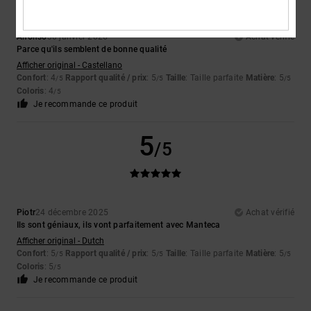
Alfonso
30 janvier 2026
Achat vérifié
Parce qu'ils semblent de bonne qualité
Afficher original - Castellano
Confort
: 4
Rapport qualité / prix
: 5
Taille
: Taille parfaite
Matière
: 5
/5
/5
/5
Coloris
: 4
/5
Je recommande ce produit
5
/5
Piotr
24 décembre 2025
Achat vérifié
Ils sont géniaux, ils vont parfaitement avec Manteca
Afficher original - Dutch
Confort
: 5
Rapport qualité / prix
: 5
Taille
: Taille parfaite
Matière
: 5
/5
/5
/5
Coloris
: 5
/5
Je recommande ce produit