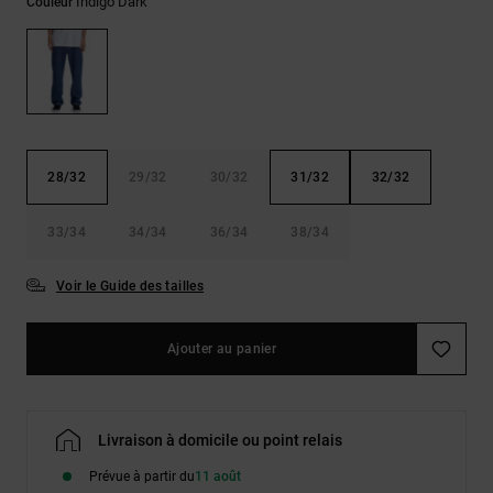
Démarrer une
Indigo Dark
Couleur
Sacs &
conversation
Sacs à dos
Trouvez des
réponses
Ceintures
aux
& Portes
questions
les plus
monnaies
fréquentes et
notre
28/32
29/32
30/32
31/32
32/32
formulaire
de contact.
33/34
34/34
36/34
38/34
Consulter
la FAQ
Voir le Guide des tailles
Ajouter au panier
Livraison à domicile ou point relais
Prévue à partir du
11 août