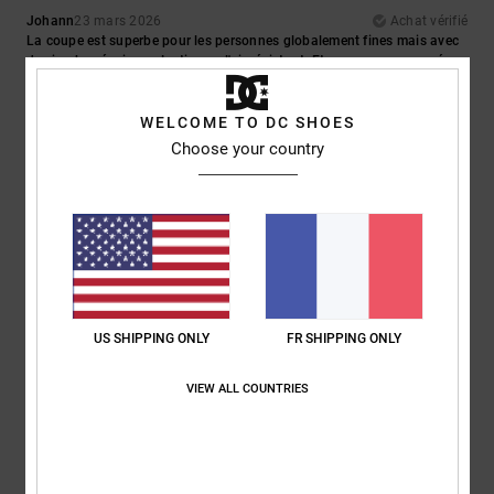
Johann
23 mars 2026
Achat vérifié
La coupe est superbe pour les personnes globalement fines mais avec
des jambes épaisses. Le tissu a l'air résistant. Et vous avez proposé
une taille haute, MERCI <3
Confort
: 5
Rapport qualité / prix
: 5
Taille
: Taille parfaite
Matière
: 4
/5
/5
/5
WELCOME TO DC SHOES
Coloris
: 5
/5
Je recommande ce produit
Choose your country
2
/5
Mike
16 février 2026
Achat vérifié
Ça ne va pas
US SHIPPING ONLY
FR SHIPPING ONLY
Afficher original - Deutsch
Confort
: 2
Rapport qualité / prix
: 3
Taille
: Petit
Coloris
: 3
/5
/5
/5
VIEW ALL COUNTRIES
5
/5