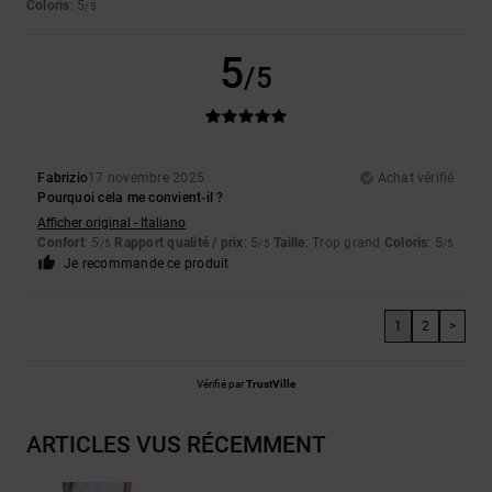
Coloris
: 5
/5
5
/5
Fabrizio
17 novembre 2025
Achat vérifié
Pourquoi cela me convient-il ?
Afficher original - Italiano
Confort
: 5
Rapport qualité / prix
: 5
Taille
: Trop grand
Coloris
: 5
/5
/5
/5
Je recommande ce produit
1
2
>
Vérifié par
TrustVille
ARTICLES VUS RÉCEMMENT