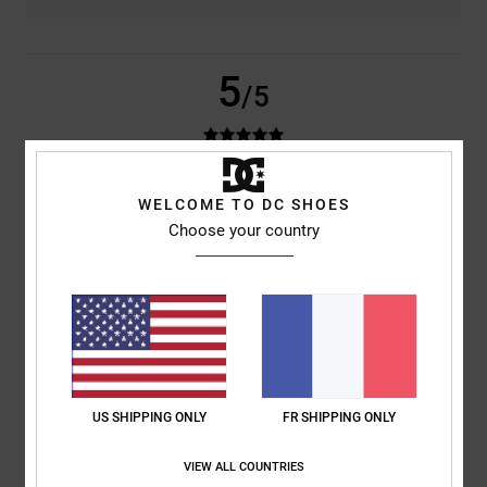
5
/5
Dragos
29 juin 2026
Achat vérifié
WELCOME TO DC SHOES
Je les ai portés une fois ; ils me vont bien et mon téléphone rentre dans
Choose your country
la poche.
Afficher original - Deutsch
Confort
: 4
Rapport qualité / prix
: 4
Matière
: 5
Coloris
: 5
/5
/5
/5
/5
Je recommande ce produit
5
/5
US SHIPPING ONLY
FR SHIPPING ONLY
VIEW ALL COUNTRIES
Hicham
23 juin 2026
Achat vérifié