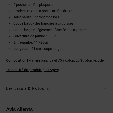
2 poches arrière plaquées
Broderie DC sur la poche arrière droite
Taille haute – entrejambe bas
Coupe baggy des hanches aux cuisses
Coupe large et légèrement fuselée sur la jambe
Ouverture de jambe :
30.5"
Entrejambe:
11"/28cm
Longueur :
61 cm, coupe longue
Composition
[Matière principale] 75% coton, 25% coton recyclé
Traçabilité du produit (Loi Agec)
Livraison & Retours
Avis clients