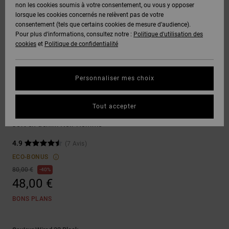
Voir Tout
non les cookies soumis à votre consentement, ou vous y opposer
Boots
Pantalons
Manteaux
Bonnets
lorsque les cookies concernés ne relèvent pas de votre
Quiksilver
Snowboard
& Shorts
consentement (tels que certains cookies de mesure d’audience).
Freedom
BONS
Onyx
Pantalons
Pour plus d'informations, consultez notre :
Politique d'utilisation des
PLANS
Sweats
Accessoires
cookies
et
Politique de confidentialité
Unisex
Voir Tout
Protection
AT-2
Shorts
des
AIDE &
T-Shirts
Voir Tout
données
Personnaliser mes choix
CONTACT
Voir Tout
Liquid
Boardshorts
Shorts
Fuego
Chemises
Guide des
Tout accepter
MAGASINS
& Polos
Baggy
tailles
Voir Tout
Jort en denim Noir Homme
CARTE
Pantalons,
4.9
(7 Avis)
Démarrez
CADEAU
Jeans &
une
ECO-BONUS
Shorts
conversation
80,00 €
40%
pour obtenir
48,00 €
LISTE DE
la réponse la
plus rapide à
SOUHAITS
Bonnets &
BONS PLANS
votre
Casquettes
question.