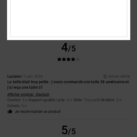
Super short, la matière est sympa, la coupe est top, les poches assez
profondes comme on aime✌ Pour le rapport qualité/prix, article acheté
en promo ✨️
Confort
: 5
Rapport qualité / prix
: 4
Taille
: Taille parfaite
Matière
: 5
/5
/5
/5
Coloris
: 5
/5
Je recommande ce produit
4
/5
Luciano
11 juin 2026
Achat vérifié
La taille était trop petite : j’avais commandé une taille 38 américaine et
j’ai reçu une taille 31
Afficher original - Deutsch
Confort
: 5
Rapport qualité / prix
: 4
Taille
: Trop petit
Matière
: 5
/5
/5
/5
Coloris
: 5
/5
Je recommande ce produit
5
/5