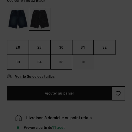
Démarrer une
Wired 32 Black
Couleur
Sacs &
conversation
Sacs à dos
Trouvez des
réponses
Ceintures
aux
& Portes
questions
les plus
monnaies
fréquentes et
notre
28
29
30
31
32
formulaire
de contact.
33
34
36
38
Consulter
la FAQ
Voir le Guide des tailles
Ajouter au panier
Livraison à domicile ou point relais
Prévue à partir du
11 août