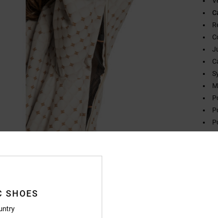
V
C
R
C
Ju
C
S
M
P
P
P
C
Compo
Traçab
C SHOES
untry
Livr