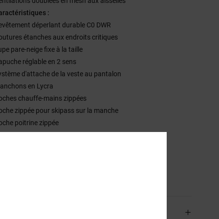
entilations doublées en mesh aux aisselles
aractéristiques :
evêtement déperlant durable C0 DWR
outures étanches aux endroits critiques
pe pare-neige fixe à la taille
apuche réglable en 2 sens
ystème d'attache de la veste au pantalon
anchons en Lycra
oches chauffe-mains zippées
oche zippée pour skipass sur la manche
oche poitrine zippée
ompatible avec le port d'un casque
sition
[Matière principale] 100% Polyester Recyclé
ilité du produit (Loi Agec)
aison & Retours