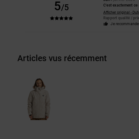
5
/5
C'est exactement ce 
Afficher original - Du
Rapport qualité / pri
Je recommande 
Articles vus récemment