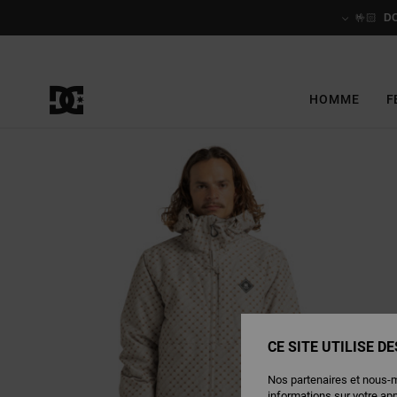
Passer
à
🤟🏻
D
l'information
sur
le
produit
HOMME
F
CE SITE UTILISE D
Nos partenaires et nous-
informations sur votre ap