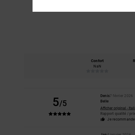
Confort
R
NaN
Denis
7 février 2026
5
/5
Belle
Afficher original - Ita
Rapport qualité / pri
Je recommande 
Jan
4 janvier 2026