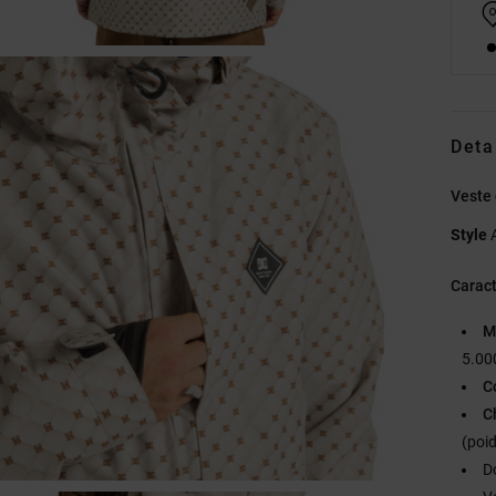
Deta
Veste
Style
Caract
M
5.00
C
C
(poi
D