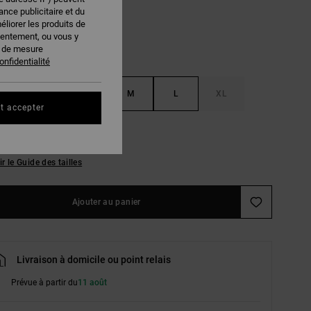
nce publicitaire et du
éliorer les produits de
sentement, ou vous y
s de mesure
onfidentialité
S
XS
S
M
L
XL
t accepter
L
ir le Guide des tailles
Ajouter au panier
Livraison à domicile ou point relais
Prévue à partir du
11 août