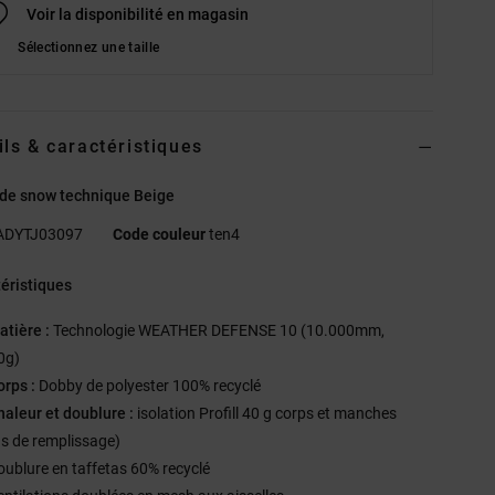
Voir la disponibilité en magasin
Sélectionnez une taille
ils & caractéristiques
 de snow technique Beige
ADYTJ03097
Code couleur
ten4
éristiques
atière :
Technologie WEATHER DEFENSE 10 (10.000mm,
0g)
orps :
Dobby de polyester 100% recyclé
haleur et doublure :
isolation Profill 40 g corps et manches
ds de remplissage)
oublure en taffetas 60% recyclé