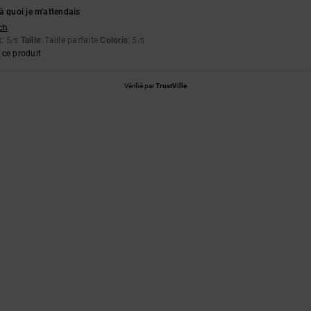
à quoi je m'attendais
tch
x
: 5
Taille
: Taille parfaite
Coloris
: 5
/5
/5
ce produit
Vérifié par
TrustVille