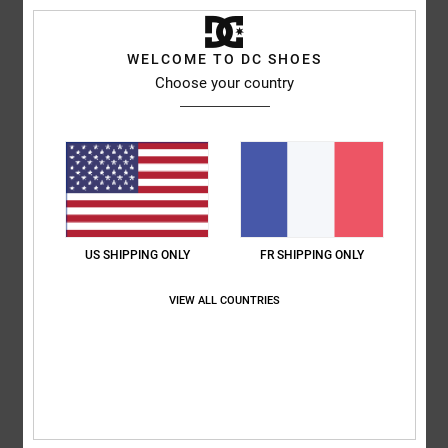
WELCOME TO DC SHOES
Choose your country
Niek
9 juillet 2026
Achat vérifié
Serait-ce
Afficher original - Dutch
Confort
: 3
Taille
: Petit
Matière
: 5
Coloris
: 5
/5
/5
/5
5
/5
US SHIPPING ONLY
FR SHIPPING ONLY
Elsa
30 juin 2026
Achat vérifié
VIEW ALL COUNTRIES
joli, léger , parfait pour l'été
Confort
: 5
Rapport qualité / prix
: 5
Taille
: Taille parfaite
Coloris
: 5
/5
/5
/5
Je recommande ce produit
4
/5