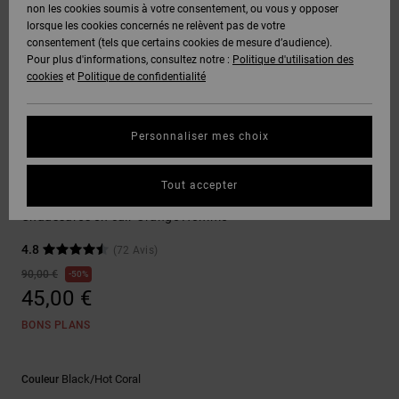
Voir Tout
non les cookies soumis à votre consentement, ou vous y opposer
Boots
Pantalons
Manteaux
Bonnets
lorsque les cookies concernés ne relèvent pas de votre
Quiksilver
Snowboard
& Shorts
consentement (tels que certains cookies de mesure d’audience).
Freedom
BONS
Onyx
Pantalons
Pour plus d'informations, consultez notre :
Politique d'utilisation des
PLANS
Sweats
Accessoires
cookies
et
Politique de confidentialité
Unisex
Voir Tout
Protection
AT-2
Shorts
des
AIDE &
T-Shirts
Voir Tout
données
Personnaliser mes choix
CONTACT
Voir Tout
Liquid
Boardshorts
Sneakers
Fuego
Chemises
Guide des
Tout accepter
MAGASINS
& Polos
Construct
tailles
Voir Tout
Chaussures en cuir Orange Homme
CARTE
Pantalons,
4.8
(72 Avis)
Démarrez
CADEAU
Jeans &
une
90,00 €
50%
Shorts
conversation
45,00 €
pour obtenir
LISTE DE
la réponse la
BONS PLANS
plus rapide à
SOUHAITS
Bonnets &
votre
Casquettes
question.
Black/hot Coral
Couleur