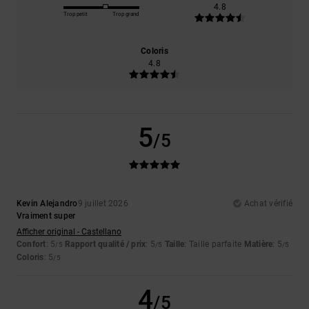
4.8
Trop petit
Trop grand
Coloris
4.8
5
/5
Kevin Alejandro
9 juillet 2026
Achat vérifié
Vraiment super
Afficher original - Castellano
Confort
: 5
Rapport qualité / prix
: 5
Taille
: Taille parfaite
Matière
: 5
/5
/5
/5
Coloris
: 5
/5
4
/5