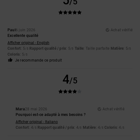
5
/5
Paul
6 juin 2026
Achat vérifié
Excellente qualité
Afficher original - English
Confort
: 5
Rapport qualité / prix
: 5
Taille
: Taille parfaite
Matière
: 5
/5
/5
/5
Coloris
: 5
/5
Je recommande ce produit
4
/5
Mara
28 mai 2026
Achat vérifié
Pourquoi est-ce adapté à mes besoins ?
Afficher original - Italiano
Confort
: 4
Rapport qualité / prix
: 4
Matière
: 4
Coloris
: 4
/5
/5
/5
/5