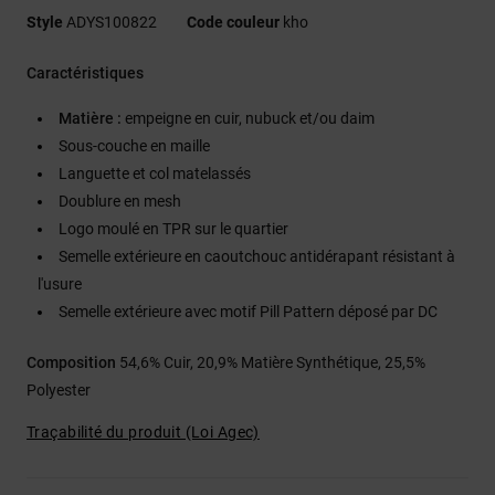
Style
ADYS100822
Code couleur
kho
Caractéristiques
Matière :
empeigne en cuir, nubuck et/ou daim
Sous-couche en maille
Languette et col matelassés
Doublure en mesh
Logo moulé en TPR sur le quartier
Semelle extérieure en caoutchouc antidérapant résistant à
l'usure
Semelle extérieure avec motif Pill Pattern déposé par DC
Composition
54,6% Cuir, 20,9% Matière Synthétique, 25,5%
Polyester
Traçabilité du produit (Loi Agec)