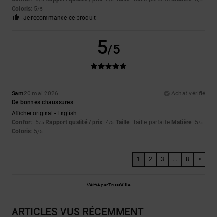
Coloris
: 5
/5
Je recommande ce produit
5
/5
Sam
20 mai 2026
Achat vérifié
De bonnes chaussures
Afficher original - English
Confort
: 5
Rapport qualité / prix
: 4
Taille
: Taille parfaite
Matière
: 5
/5
/5
/5
Coloris
: 5
/5
1
2
3
...
8
>
Vérifié par
TrustVille
ARTICLES VUS RÉCEMMENT