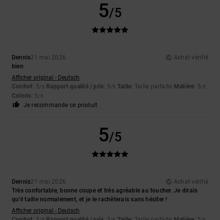
5
/5
Dennis
21 mai 2026
Achat vérifié
bien
Afficher original - Deutsch
Confort
: 5
Rapport qualité / prix
: 5
Taille
: Taille parfaite
Matière
: 5
/5
/5
/5
Coloris
: 5
/5
Je recommande ce produit
5
/5
Dennis
21 mai 2026
Achat vérifié
Très confortable, bonne coupe et très agréable au toucher. Je dirais
qu'il taille normalement, et je le rachèterais sans hésiter !
Afficher original - Deutsch
Confort
: 5
Rapport qualité / prix
: 5
Taille
: Taille parfaite
Matière
: 5
/5
/5
/5