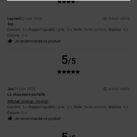
Laurent
22 juin 2026
Achat vérifié
Top
Confort
: 4
Rapport qualité / prix
: 5
Taille
: Taille parfaite
Matière
: 4
/5
/5
/5
Coloris
: 4
/5
Je recommande ce produit
5
/5
Jon
21 juin 2026
Achat vérifié
La chaussure parfaite
Afficher original - English
Confort
: 5
Rapport qualité / prix
: 5
Taille
: Taille parfaite
Matière
: 5
/5
/5
/5
Coloris
: 5
/5
Je recommande ce produit