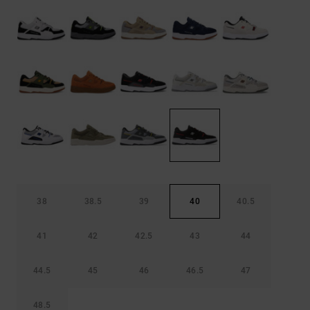
Démarrer une
Sacs &
conversation
Sacs à dos
Trouvez des
réponses
Ceintures
aux
& Portes
questions
les plus
monnaies
fréquentes et
notre
formulaire
de contact.
Consulter
la FAQ
38
38.5
39
40
40.5
41
42
42.5
43
44
44.5
45
46
46.5
47
48.5