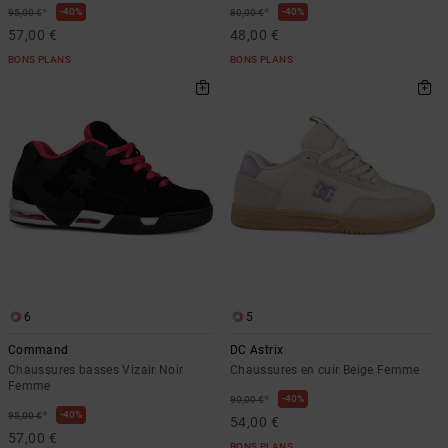
*
*
40%
40%
95,00 €
80,00 €
57,00 €
48,00 €
BONS PLANS
BONS PLANS
6
5
Command
DC Astrix
Chaussures basses Vizair Noir
Chaussures en cuir Beige Femme
Femme
*
40%
90,00 €
*
40%
95,00 €
54,00 €
57,00 €
BONS PLANS