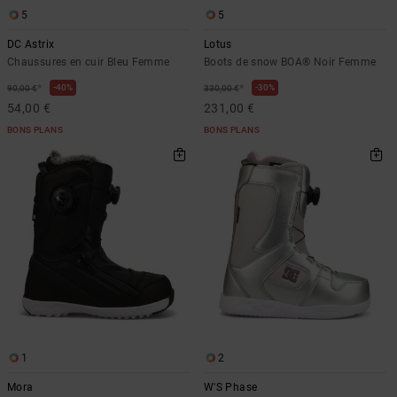
5
5
DC Astrix
Lotus
Chaussures en cuir Bleu Femme
Boots de snow BOA® Noir Femme
*
*
40%
30%
90,00 €
330,00 €
54,00 €
231,00 €
BONS PLANS
BONS PLANS
1
2
Mora
W'S Phase