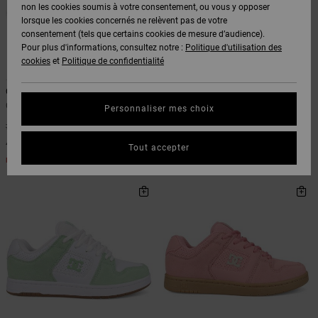
Voir Tout
non les cookies soumis à votre consentement, ou vous y opposer
Boots
Pantalons
Manteaux
Bonnets
lorsque les cookies concernés ne relèvent pas de votre
Quiksilver
Snowboard
& Shorts
consentement (tels que certains cookies de mesure d’audience).
Freedom
BONS
Onyx
Pantalons
Pour plus d'informations, consultez notre :
Politique d'utilisation des
PLANS
Sweats
Accessoires
cookies
et
Politique de confidentialité
2
6
Unisex
Voir Tout
Protection
AT-2
Shorts
des
Chelsea
Command
AIDE &
T-Shirts
Voir Tout
données
Chaussures Noir Femme
Chaussures basses Vizair Noir
Personnaliser mes choix
CONTACT
Voir Tout
Femme
Liquid
Boardshorts
*
40%
70,00 €
*
40%
Fuego
Chemises
95,00 €
42,00 €
Guide des
Tout accepter
MAGASINS
& Polos
57,00 €
tailles
BONS PLANS
Voir Tout
BONS PLANS
CARTE
Pantalons,
Démarrez
CADEAU
Jeans &
une
Shorts
conversation
pour obtenir
LISTE DE
la réponse la
plus rapide à
SOUHAITS
Bonnets &
votre
Casquettes
question.