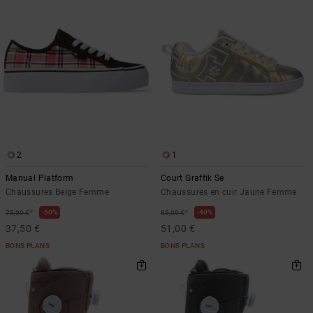
2
1
Manual Platform
Court Graffik Se
Chaussures Beige Femme
Chaussures en cuir Jaune Femme
*
*
50%
40%
75,00 €
85,00 €
37,50 €
51,00 €
BONS PLANS
BONS PLANS