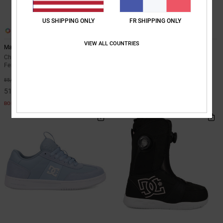
US SHIPPING ONLY
FR SHIPPING ONLY
3
8
VIEW ALL COUNTRIES
Manteca 4 Mid
Construct
Chaussures Mid Top en cuir Bleu
Chaussures en cuir Jaune Femme
Femme
*
40%
90,00 €
*
40%
85,00 €
54,00 €
51,00 €
BONS PLANS
BONS PLANS