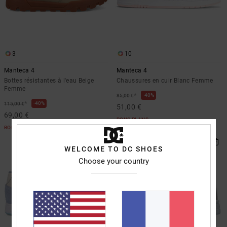
3
10
Manteca 4
Manteca 4
Bottes résistantes à l'eau Beige
Chaussures en cuir Blanc Femme
Femme
*
40%
85,00 €
*
40%
115,00 €
51,00 €
69,00 €
BONS PLANS
BONS PLANS
WELCOME TO DC SHOES
Choose your country