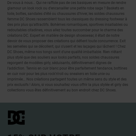
De vous à nous... Qui ne raffole pas de ces basiques en mesure de rendre
glamour un look rock ou d'encanailler une petite robe sage ? Baskets en
toile, bottes, sandales d'été ou chaussures d'hiver, les soldes chaussures
femme DC Shoes rassemblent tous les classiques du dressing footwear à
des prix plus qu'attractifs. Bohèmes romantiques, sportives insatiables ou
redoutables citadines, vous allez toutes succomber pour le charme des
créations DC. Expert en matière de design shoeswear, il était de notre
devoir de vous proposer des créations qui défient toute concurrence. Exit
les semelles qui se décollent, qui s'usent et les laçages qui lâchent ! Chez
DC Shoes, même nos tongs sont d'une qualité imbattable. Rien n'étant
plus stylé que des souliers aux looks parfaits, nos soldes chaussures
regorgent de modèles girly, séduisants, définitivement dignes de
l'addiction. Tennis en cuir blanc pour être parfaitement tendance, bottines
en cuir noir pour les plus rock'n'roll ou sneakers en toile unie ou
imprimée... Nos créations partagent toutes un même sens du style et des
prix exclusifs ! Alors, si vous souhaitez vous offrir la plus stylée et girly des
collections vous êtes définitivement au bon endroit chez DC Shoes.