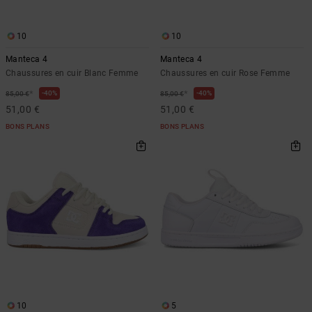
Démarrer une
Sacs &
conversation
Sacs à dos
Trouvez des
10
10
réponses
Ceintures
Manteca 4
Manteca 4
aux
& Portes
Chaussures en cuir Blanc Femme
Chaussures en cuir Rose Femme
questions
les plus
monnaies
*
*
40%
40%
85,00 €
85,00 €
fréquentes et
51,00 €
51,00 €
notre
formulaire
BONS PLANS
BONS PLANS
de contact.
Consulter
la FAQ
10
5