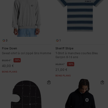
3
1
Flow Down
Sheriff Stripe
Sweat-shirt à col zippé Gris Homme
T-Shirt à manches courtes Bleu
Garçon 8-16 ans
*
50%
80,00 €
*
30%
30,00 €
40,00 €
21,00 €
BONS PLANS
BONS PLANS