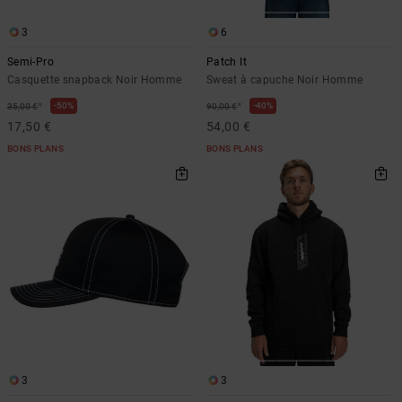
3
6
Semi-Pro
Patch It
Casquette snapback Noir Homme
Sweat à capuche Noir Homme
*
*
50%
40%
35,00 €
90,00 €
17,50 €
54,00 €
BONS PLANS
BONS PLANS
3
3