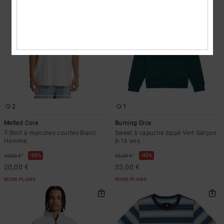
2
1
Melted Core
Burning Dice
T-Shirt à manches courtes Blanc
Sweat à capuche zippé Vert Garçon
Homme
8-16 ans
*
*
50%
40%
40,00 €
55,00 €
20,00 €
33,00 €
BONS PLANS
BONS PLANS