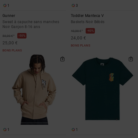
1
3
Gunner
Toddler Manteca V
Sweat à capuche sans manches
Baskets Noir Bébés
Noir Garçon 8-16 ans
*
40%
40,00 €
*
50%
50,00 €
24,00 €
25,00 €
BONS PLANS
BONS PLANS
1
1