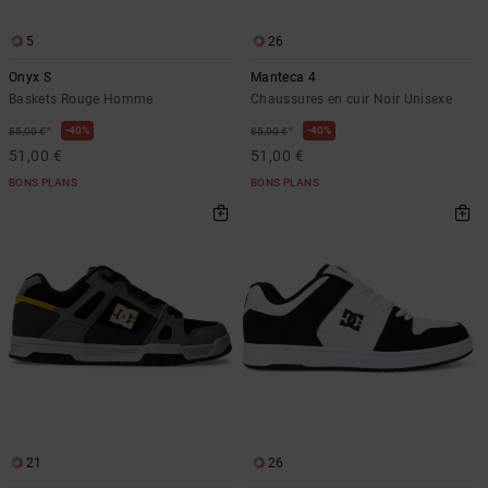
Démarrer une
Sacs &
conversation
Sacs à dos
5
26
Trouvez des
réponses
Onyx S
Manteca 4
Ceintures
aux
Baskets Rouge Homme
Chaussures en cuir Noir Unisexe
& Portes
questions
*
*
40%
40%
85,00 €
85,00 €
les plus
monnaies
fréquentes et
51,00 €
51,00 €
notre
BONS PLANS
BONS PLANS
formulaire
de contact.
Consulter
la FAQ
21
26