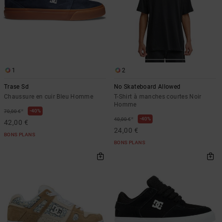
1
2
Trase Sd
No Skateboard Allowed
Chaussure en cuir Bleu Homme
T-Shirt à manches courtes Noir
Homme
*
40%
70,00 €
*
40%
40,00 €
42,00 €
24,00 €
BONS PLANS
BONS PLANS