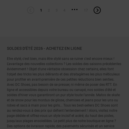
...
1
2
3
4
17
SOLDES D'ÉTÉ 2026 - ACHETEZ EN LIGNE
Etre stylé, c'est bien, mais être stylé sans se ruiner c'est encore mieux !
L'avantage des nouvelles collections ? Les soldes des saisons précédentes
évidemment ! Objet d'une véritable obsession chez certains, elles font
l'objet des tricks les plus délirants et des stratagèmes les plus méticuleux
pour profiter en avant-première de ces petites réductions bien senties.
Avec DC Shoes, pas besoin de se presser, ni même de poser des RTT. En
ligne et accessibles depuis votre bureau ou canapé, nos soldes d'été et
soldes d'hiver vous garantiront un pur style toute l'année. Matos de skate
et de snow pour les mordus de glisse, chemises et jeans pour les uns ou
robes et sacs à main pour les girls... Tous les best-sellers DC Shoes sont
au rendez-vous à des prix qui défient l'entendement ! Alors, visitez notre
page dédiée et offrez-vous un style incisif et acéré, du haut des pistes,
jusqu'aux plages ensoleillées. Le petit plus de notre boutique en ligne ?
Des options de livraison rapide, des paiements sécurisés et un service