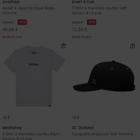
Anodized
Insert A Coin
Sweat à capuche zippé Beige
T-Shirt à manches courtes Vert
Homme
Garçon 8-16 ans
*
*
40%
50%
80,00 €
25,00 €
48,00 €
12,50 €
BONS PLANS
BONS PLANS
2
3
Meditating
DC Oxidized
T-Shirt à manches courtes Blanc
Casquette strapback Noir Homme
Garçon 8-16 ans