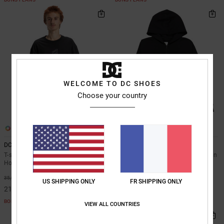
WELCOME TO DC SHOES
Choose your country
2
1
DC Omega
Baseline
T-shirt à manches courtes Noir
Sweat à capuche zippé Noir Garçon
Homme
8-16 ans
*
*
40%
50%
35,00 €
60,00 €
US SHIPPING ONLY
FR SHIPPING ONLY
21,00 €
30,00 €
BONS PLANS
BONS PLANS
VIEW ALL COUNTRIES