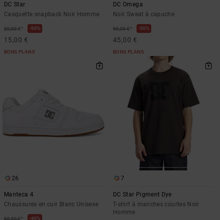
DC Star
DC Omega
Casquette snapback Noir Homme
Noir Sweat à capuche
*
*
50%
50%
30,00 €
90,00 €
15,00 €
45,00 €
BONS PLANS
BONS PLANS
26
7
Manteca 4
DC Star Pigment Dye
Chaussures en cuir Blanc Unisexe
T-shirt à manches courtes Noir
Homme
*
40%
85,00 €