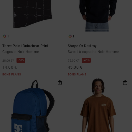
1
1
Three Point Balaclava Print
Shape Or Destroy
Cagoule Noir Homme
Sweat à capuche Noir Homme
*
*
50%
40%
28,00 €
75,00 €
14,00 €
45,00 €
BONS PLANS
BONS PLANS