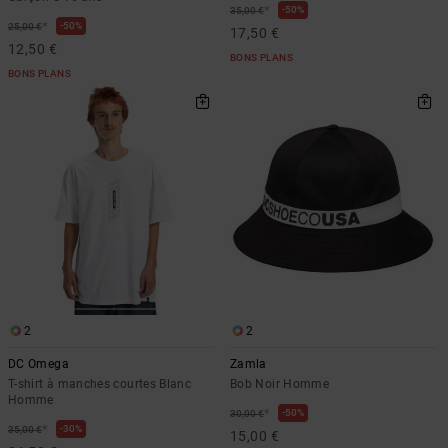
*
50%
35,00 €
*
50%
25,00 €
17,50 €
12,50 €
BONS PLANS
BONS PLANS
2
2
DC Omega
Zamla
T-shirt à manches courtes Blanc
Bob Noir Homme
Homme
*
50%
30,00 €
*
30%
35,00 €
15,00 €