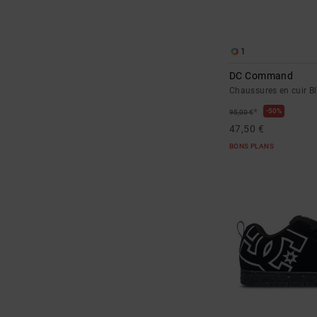
1
DC Command
Chaussures en cuir 
*
50%
95,00 €
47,50 €
BONS PLANS