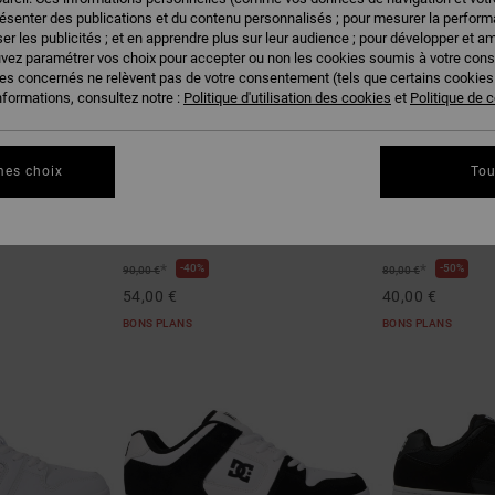
résenter des publications et du contenu personnalisés ; pour mesurer la performa
er les publicités ; et en apprendre plus sur leur audience ; pour développer et am
uvez paramétrer vos choix pour accepter ou non les cookies soumis à votre con
ies concernés ne relèvent pas de votre consentement (tels que certains cookie
nformations, consultez notre :
Politique d'utilisation des cookies
et
Politique de c
mes choix
Tou
2
7
Teknic S
Onyx
ris Unisexe
Baskets Noir Homme
Chaussures en c
*
*
40%
50%
90,00 €
80,00 €
54,00 €
40,00 €
BONS PLANS
BONS PLANS