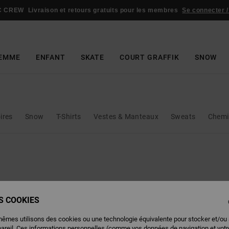
C CREW
Livraison et retours gratuits pour les membres
Se connecter /
EMME
ENFANT
SKATE
COURT GRAFFIK
SNOW
ires
Snow
T-Shirts
Vestes & Manteaux
Sweats
Chemi
ES COOKIES
mêmes utilisons des cookies ou une technologie équivalente pour stocker et/ou
pareil. Ces informations personnelles (comme vos données de navigation et vot