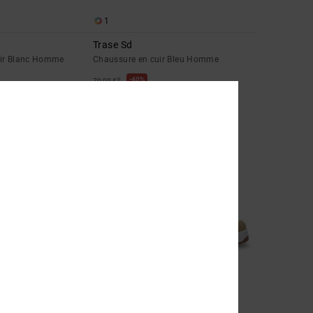
1
Trase Sd
uir Blanc Homme
Chaussure en cuir Bleu Homme
*
40%
70,00 €
42,00 €
BONS PLANS
23