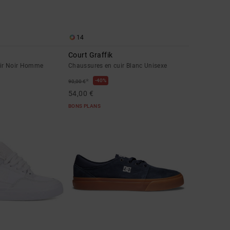
14
Court Graffik
uir Noir Homme
Chaussures en cuir Blanc Unisexe
*
40%
90,00 €
54,00 €
BONS PLANS