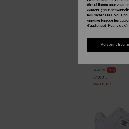
être utilisées pour vous p
contenu ; pour personnalis
nos partenaires. Vous po
opposer lorsque les cook
d’audience). Pour plus d'i
Personnaliser 
23
Stag
Chaussures en cuir G
*
40%
90,00 €
54,00 €
BONS PLANS