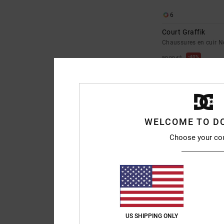
6
Court Graffik
Chaussures en cuir N
*
40%
90,00 €
54,00 €
BONS PLANS
WELCOME TO D
Choose your co
US SHIPPING ONLY
26