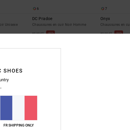
6
7
DC Pradoe
Onyx
oir Unisexe
Chaussures en cuir Noir Homme
Chaussures en c
*
*
40%
50%
85,00 €
80,00 €
51,00 €
40,00 €
BONS PLANS
BONS PLANS
C SHOES
untry
FR SHIPPING ONLY
23
2