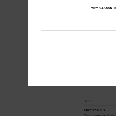
Manteca 4
VIEW ALL COUNTR
Chaussures en cuir N
*
40%
85,00 €
51,00 €
BONS PLANS
10
Manteca 4 S
Chaussures de skate e