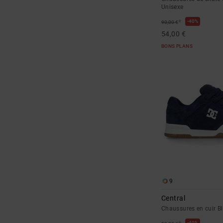
Unisexe
*
40%
90,00 €
54,00 €
BONS PLANS
9
Central
Chaussures en cuir 
40%