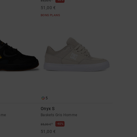
*
85,00 €
51,00 €
BONS PLANS
5
Onyx S
mme
Baskets Gris Homme
*
40%
85,00 €
51,00 €