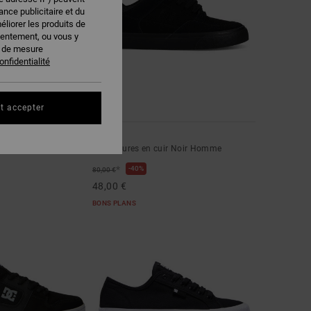
nce publicitaire et du
éliorer les produits de
sentement, ou vous y
s de mesure
onfidentialité
t accepter
7
Onyx
uir Bleu Homme
Chaussures en cuir Noir Homme
*
40%
80,00 €
48,00 €
BONS PLANS