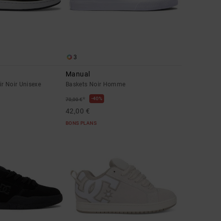
3
Manual
r Noir Unisexe
Baskets Noir Homme
*
40%
70,00 €
42,00 €
BONS PLANS