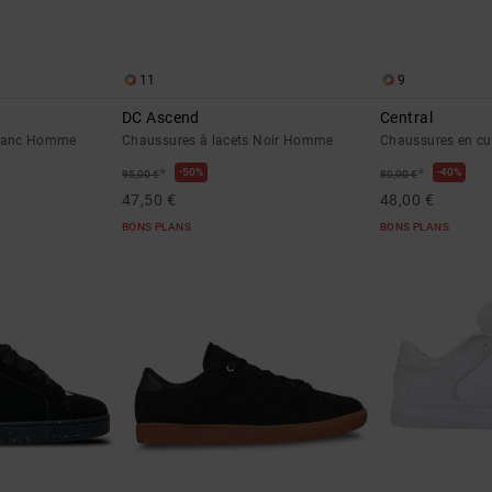
11
9
DC Ascend
Central
Blanc Homme
Chaussures à lacets Noir Homme
Chaussures en c
*
*
50%
40%
95,00 €
80,00 €
47,50 €
48,00 €
BONS PLANS
BONS PLANS