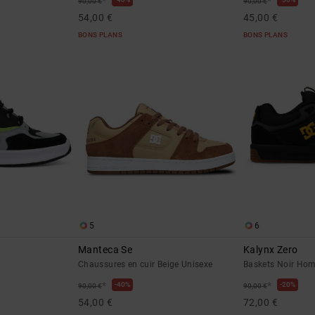
*
*
90,00 €
90,00 €
54,00 €
45,00 €
BONS PLANS
BONS PLANS
5
6
Manteca Se
Kalynx Zero
Chaussures en cuir Beige Unisexe
Baskets Noir Ho
*
*
40%
20%
90,00 €
90,00 €
54,00 €
72,00 €