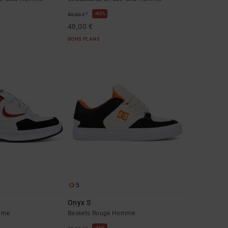
*
40%
80,00 €
48,00 €
BONS PLANS
5
Onyx S
mme
Baskets Rouge Homme
40%