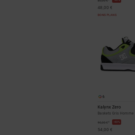
*
80,00 €
48,00 €
BONS PLANS
6
Kalynx Zero
Baskets Gris Homme
*
40%
90,00 €
54,00 €