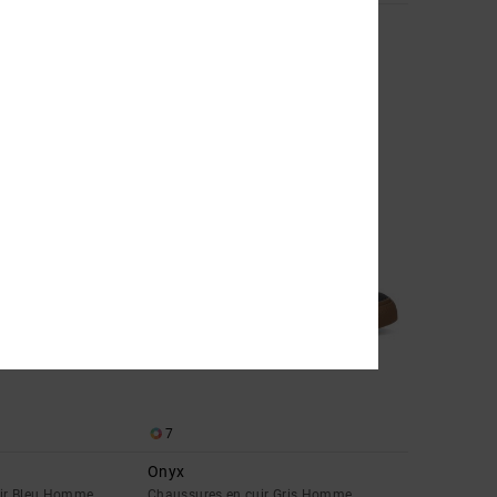
Stag
uir Marron Homme
Chaussures en cuir Noir Unisexe
*
40%
90,00 €
54,00 €
BONS PLANS
7
Onyx
uir Bleu Homme
Chaussures en cuir Gris Homme