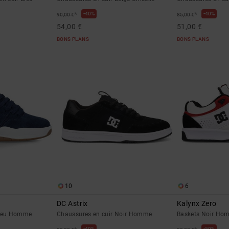
*
*
40%
40%
90,00 €
85,00 €
54,00 €
51,00 €
BONS PLANS
BONS PLANS
10
6
DC Astrix
Kalynx Zero
Bleu Homme
Chaussures en cuir Noir Homme
Baskets Noir Ho
40%
50%