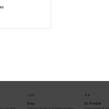
Stag
AT-2 Se
IES
oir Unisexe
Chaussures en cuir Bleu Unisexe
Chaussures en c
*
*
40%
40%
90,00 €
105,00 €
54,00 €
63,00 €
BONS PLANS
BONS PLANS
23
6
Stag
DC Pradoe
n cuir Bleu
Chaussures en cuir Beige Unisexe
Chaussures en c