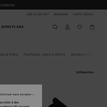
 s'inscrire
AIDE & CONTACT
MAGASINS
CARTE CADEAU
BONS PLANS
ses & Polos
Pantalons, Jeans & Shorts
Bonnets & Casquettes
163
Resultats
Continuer sans accepter
 accéder à des
re adresse IP) peuvent