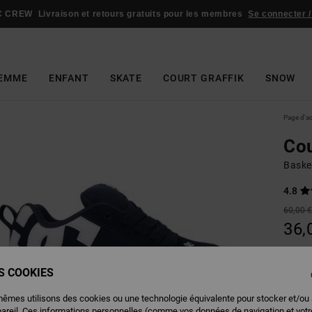
C CREW
Livraison et retours gratuits pour les membres
Se connecter /
EMME
ENFANT
SKATE
COURT GRAFFIK
SNOW
Page d'a
Cou
Baske
4.8
60,00 
36,
BONS 
ES COOKIES
Couleu
mêmes utilisons des cookies ou une technologie équivalente pour stocker et/ou
pareil. Ces informations personnelles (comme vos données de navigation et vot