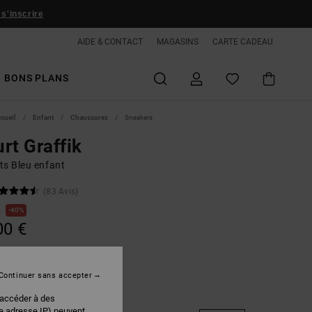
 s'inscrire
AIDE & CONTACT
MAGASINS
CARTE CADEAU
BONS PLANS
ccueil
Enfant
Chaussures
Sneakers
rt Graffik
ts Bleu enfant
(83 Avis)
€
40%
00 €
PLANS
Continuer sans accepter
Navy/white/gum
r
 accéder à des
re adresse IP) peuvent