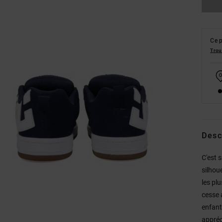
Ce p
Trou
Desc
C'est 
silhou
les pl
cesse 
enfant
appréc