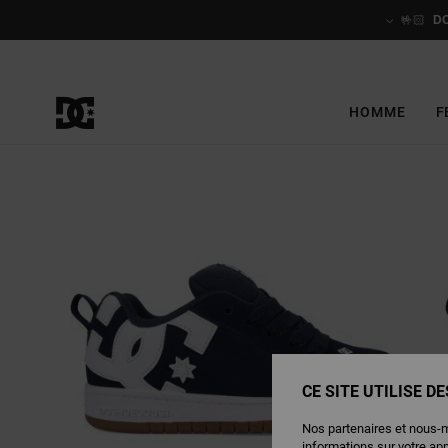
Passer
à
🤟🏻
D
l'information
sur
le
produit
HOMME
F
CE SITE UTILISE D
Nos partenaires et nous-
informations sur votre ap