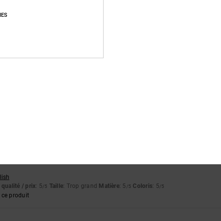
Note moyenne
IES
4.8
/5
basé sur
83 avis vérifiés
depuis septembre 2025
89% de nos clients recommandent ce produit
apport qualité / prix
Taille
Matière
4.8
4.8
Trop petit
Trop grand
2026
lish
qualité / prix
: 5
Taille
: Trop grand
Matière
: 5
Coloris
: 5
/5
/5
/5
ce produit