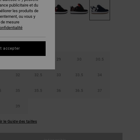
nce publicitaire et du
éliorer les produits de
sentement, ou vous y
s de mesure
onfidentialité
t accepter
5
28
28.5
29
30
30.5
32
32.5
33
33.5
34
5
35
35.5
36
36.5
37
39
ir le Guide des tailles