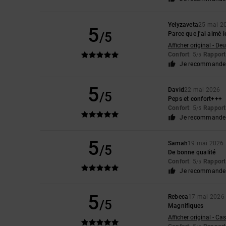
Yelyzaveta
25 mai 2
5
/5
Parce que j'ai aimé l
Afficher original - De
Confort
: 5
Rapport 
/5
Je recommande 
5
David
22 mai 2026
/5
Peps et confort+++
Confort
: 5
Rapport 
/5
Je recommande 
5
Samah
19 mai 2026
/5
De bonne qualité
Confort
: 5
Rapport 
/5
Je recommande 
5
Rebeca
17 mai 2026
/5
Magnifiques
Afficher original - Ca