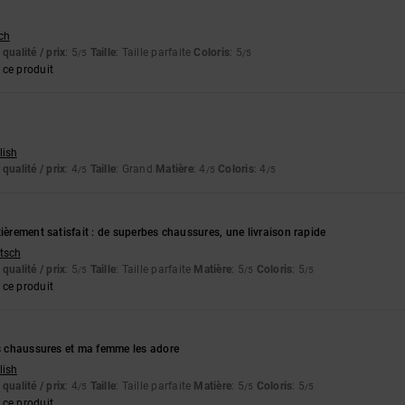
tch
qualité / prix
: 5
Taille
: Taille parfaite
Coloris
: 5
/5
/5
ce produit
lish
qualité / prix
: 4
Taille
: Grand
Matière
: 4
Coloris
: 4
/5
/5
/5
tièrement satisfait : de superbes chaussures, une livraison rapide
utsch
qualité / prix
: 5
Taille
: Taille parfaite
Matière
: 5
Coloris
: 5
/5
/5
/5
ce produit
es chaussures et ma femme les adore
lish
qualité / prix
: 4
Taille
: Taille parfaite
Matière
: 5
Coloris
: 5
/5
/5
/5
ce produit