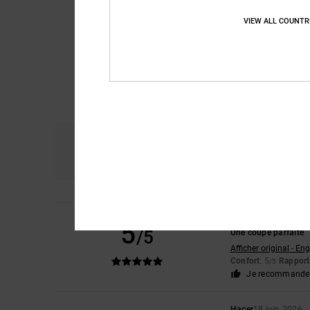
VIEW ALL COUNTR
Confort
R
4.8
Samantha
4 juillet 
5
/5
Une coupe parfaite
Afficher original - Eng
Confort
: 5
Rapport 
/5
Je recommande 
Hacer
18 juin 2026