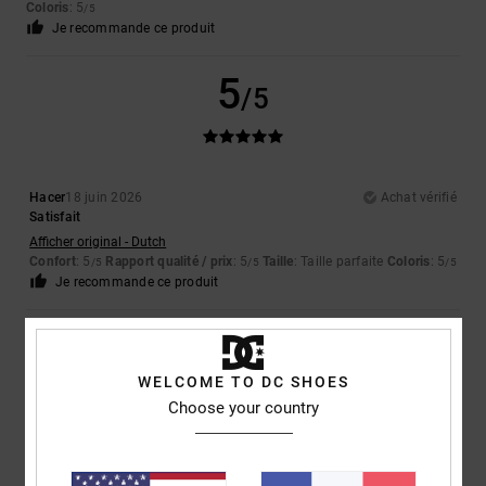
Coloris
: 5
/5
Je recommande ce produit
5
/5
Hacer
18 juin 2026
Achat vérifié
Satisfait
Afficher original - Dutch
Confort
: 5
Rapport qualité / prix
: 5
Taille
: Taille parfaite
Coloris
: 5
/5
/5
/5
Je recommande ce produit
4
/5
WELCOME TO DC SHOES
Choose your country
Sophie
16 juin 2026
Achat vérifié
bien