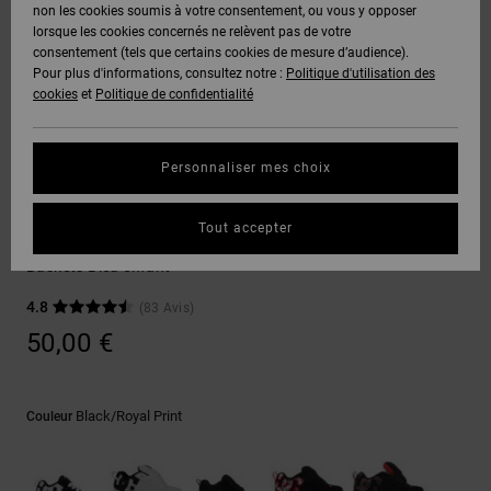
Voir Tout
non les cookies soumis à votre consentement, ou vous y opposer
Boots
Pantalons
Manteaux
Bonnets
lorsque les cookies concernés ne relèvent pas de votre
Quiksilver
Snowboard
& Shorts
consentement (tels que certains cookies de mesure d’audience).
Freedom
BONS
Onyx
Pantalons
Pour plus d'informations, consultez notre :
Politique d'utilisation des
PLANS
Sweats
Accessoires
cookies
et
Politique de confidentialité
Unisex
Voir Tout
Protection
AT-2
Shorts
des
AIDE &
T-Shirts
Voir Tout
données
Personnaliser mes choix
CONTACT
Voir Tout
Liquid
Boardshorts
Sneakers
Fuego
Chemises
Guide des
Tout accepter
MAGASINS
& Polos
Court Graffik
tailles
Voir Tout
Baskets Bleu enfant
CARTE
Pantalons,
4.8
(83 Avis)
Démarrez
CADEAU
Jeans &
une
50,00 €
Shorts
conversation
pour obtenir
LISTE DE
la réponse la
plus rapide à
SOUHAITS
Bonnets &
Black/royal Print
Couleur
votre
Casquettes
question.