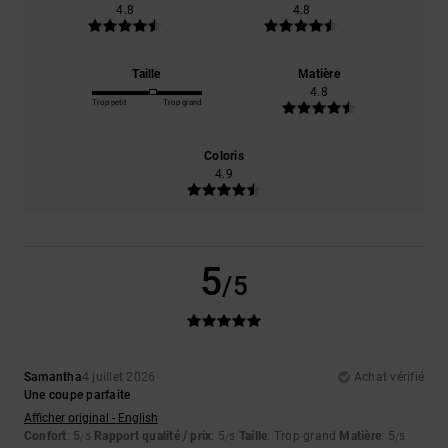
4.8
4.8
Taille
Matière
4.8
Trop petit
Trop grand
Coloris
4.9
5
/5
Samantha
4 juillet 2026
Achat vérifié
Une coupe parfaite
Afficher original - English
Confort
: 5
Rapport qualité / prix
: 5
Taille
: Trop grand
Matière
: 5
/5
/5
/5