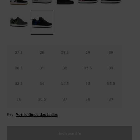
Démarrer une
Sacs &
conversation
Sacs à dos
Trouvez des
réponses
Ceintures
aux
& Portes
questions
les plus
monnaies
fréquentes et
notre
27.5
28
28.5
29
30
formulaire
de contact.
30.5
31
32
32.5
33
Consulter
la FAQ
33.5
34
34.5
35
35.5
36
36.5
37
38
39
Voir le Guide des tailles
Indisponible