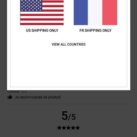
Afficher original - English
Confort
: 3
Rapport qualité / prix
: 4
Taille
: Grand
Matière
: 4
Coloris
:
/5
/5
/5
4
/5
5
US SHIPPING ONLY
FR SHIPPING ONLY
/5
VIEW ALL COUNTRIES
Claudia
3 juin 2026
Achat vérifié
Parce que je suis entièrement satisfait : de superbes chaussures, une
livraison rapide
Afficher original - Deutsch
Confort
: 5
Rapport qualité / prix
: 5
Taille
: Taille parfaite
Matière
: 5
/5
/5
/5
Coloris
: 5
/5
Je recommande ce produit
5
/5