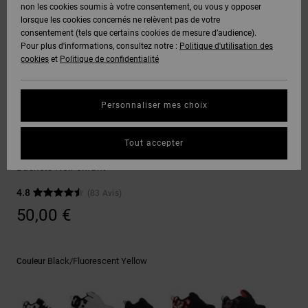
Voir Tout
non les cookies soumis à votre consentement, ou vous y opposer
Boots
Pantalons
Manteaux
Bonnets
lorsque les cookies concernés ne relèvent pas de votre
Quiksilver
Snowboard
& Shorts
consentement (tels que certains cookies de mesure d’audience).
Freedom
BONS
Onyx
Pantalons
Pour plus d'informations, consultez notre :
Politique d'utilisation des
PLANS
Sweats
Accessoires
cookies
et
Politique de confidentialité
Unisex
Voir Tout
Protection
AT-2
Shorts
des
AIDE &
T-Shirts
Voir Tout
données
Personnaliser mes choix
CONTACT
Voir Tout
Liquid
Boardshorts
Sneakers
Fuego
Chemises
Guide des
Tout accepter
MAGASINS
& Polos
Court Graffik
tailles
Voir Tout
Baskets Noir enfant
CARTE
Pantalons,
4.8
(83 Avis)
Démarrez
CADEAU
Jeans &
une
50,00 €
Shorts
conversation
pour obtenir
LISTE DE
la réponse la
plus rapide à
SOUHAITS
Bonnets &
Black/fluorescent Yellow
Couleur
votre
Casquettes
question.