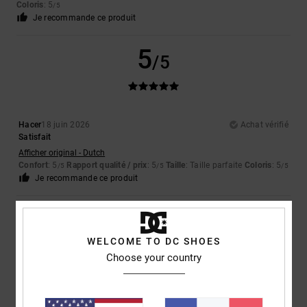
Coloris
: 5
/5
Je recommande ce produit
5
/5
Hacer
18 juin 2026
Achat vérifié
Satisfait
Afficher original - Dutch
Confort
: 5
Rapport qualité / prix
: 5
Taille
: Taille parfaite
Coloris
: 5
/5
/5
/5
Je recommande ce produit
4
/5
WELCOME TO DC SHOES
Choose your country
Sophie
16 juin 2026
Achat vérifié
bien