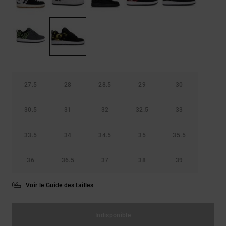
Démarrer une
Sacs &
conversation
Sacs à dos
Trouvez des
réponses
Ceintures
aux
& Portes
questions
les plus
monnaies
fréquentes et
notre
27.5
28
28.5
29
30
formulaire
de contact.
30.5
31
32
32.5
33
Consulter
la FAQ
33.5
34
34.5
35
35.5
36
36.5
37
38
39
Voir le Guide des tailles
Indisponible