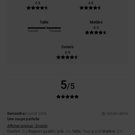
4.8
4.8
Taille
Matière
4.8
Trop petit
Trop grand
Coloris
4.9
5
/5
Samantha
4 juillet 2026
Achat vérifié
Une coupe parfaite
Afficher original - English
Confort
: 5
Rapport qualité / prix
: 5
Taille
: Trop grand
Matière
: 5
/5
/5
/5