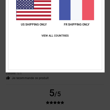
Afficher original - English
Confort
: 3
Rapport qualité / prix
: 4
Taille
: Grand
Matière
: 4
Coloris
:
/5
/5
/5
4
/5
5
US SHIPPING ONLY
FR SHIPPING ONLY
/5
VIEW ALL COUNTRIES
Claudia
3 juin 2026
Achat vérifié
Parce que je suis entièrement satisfait : de superbes chaussures, une
livraison rapide
Afficher original - Deutsch
Confort
: 5
Rapport qualité / prix
: 5
Taille
: Taille parfaite
Matière
: 5
/5
/5
/5
Coloris
: 5
/5
Je recommande ce produit
5
/5