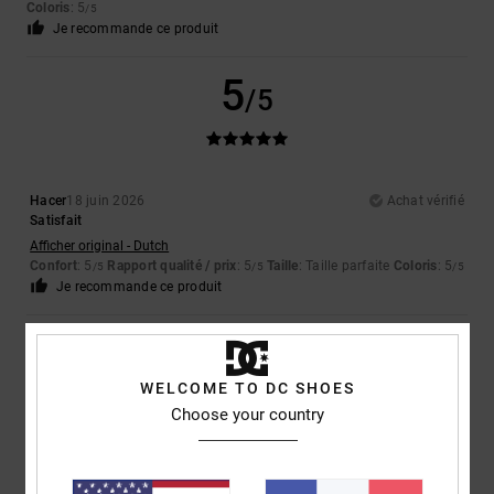
Coloris
: 5
/5
Je recommande ce produit
5
/5
Hacer
18 juin 2026
Achat vérifié
Satisfait
Afficher original - Dutch
Confort
: 5
Rapport qualité / prix
: 5
Taille
: Taille parfaite
Coloris
: 5
/5
/5
/5
Je recommande ce produit
4
/5
WELCOME TO DC SHOES
Choose your country
Sophie
16 juin 2026
Achat vérifié
bien