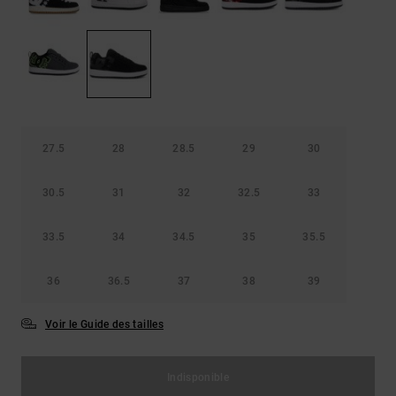
Démarrer une
Sacs &
conversation
Sacs à dos
Trouvez des
réponses
Ceintures
aux
& Portes
questions
les plus
monnaies
fréquentes et
notre
27.5
28
28.5
29
30
formulaire
de contact.
30.5
31
32
32.5
33
Consulter
la FAQ
33.5
34
34.5
35
35.5
36
36.5
37
38
39
Voir le Guide des tailles
Indisponible