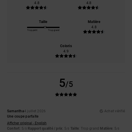
4.8
4.8
Taille
Matière
4.8
Trop petit
Trop grand
Coloris
4.9
5
/5
Samantha
4 juillet 2026
Achat vérifié
Une coupe parfaite
Afficher original - English
Confort
: 5
Rapport qualité / prix
: 5
Taille
: Trop grand
Matière
: 5
/5
/5
/5