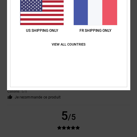
Afficher original - English
Confort
: 3
Rapport qualité / prix
: 4
Taille
: Grand
Matière
: 4
Coloris
:
/5
/5
/5
4
/5
5
US SHIPPING ONLY
FR SHIPPING ONLY
/5
VIEW ALL COUNTRIES
Claudia
3 juin 2026
Achat vérifié
Parce que je suis entièrement satisfait : de superbes chaussures, une
livraison rapide
Afficher original - Deutsch
Confort
: 5
Rapport qualité / prix
: 5
Taille
: Taille parfaite
Matière
: 5
/5
/5
/5
Coloris
: 5
/5
Je recommande ce produit
5
/5