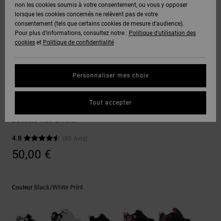
Voir Tout
non les cookies soumis à votre consentement, ou vous y opposer
Boots
Voir Tout
Pantalons
Manteaux
Bonnets
lorsque les cookies concernés ne relèvent pas de votre
Quiksilver
Snowboard
& Shorts
consentement (tels que certains cookies de mesure d’audience).
Freedom
BONS
Roammax
Pantalons
Pour plus d'informations, consultez notre :
Politique d'utilisation des
PLANS
Sweats
Accessoires
cookies
et
Politique de confidentialité
Unisex
Voir Tout
Protection
Onyx
Shorts
des
AIDE &
T-Shirts
Voir Tout
données
Personnaliser mes choix
CONTACT
Voir Tout
AT-2
Boardshorts
Sneakers
Chemises
Guide des
Tout accepter
MAGASINS
& Polos
Court Graffik
tailles
Liquid
Voir Tout
Baskets Noir enfant
Fuego
CARTE
Pantalons,
4.8
(83 Avis)
Démarrez
CADEAU
Jeans &
une
50,00 €
Shorts
conversation
pour obtenir
LISTE DE
la réponse la
plus rapide à
SOUHAITS
Bonnets &
Black/white Print
Couleur
votre
Casquettes
question.