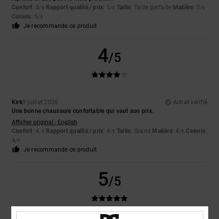
Confort
: 5
Rapport qualité / prix
: 5
Taille
: Taille parfaite
Matière
: 5
/5
/5
/5
Coloris
: 5
/5
Je recommande ce produit
4
/5
Kirk
9 juillet 2026
Achat vérifié
Une bonne chaussure confortable qui vaut son prix.
Afficher original - English
Confort
: 4
Rapport qualité / prix
: 4
Taille
: Grand
Matière
: 4
Coloris
:
/5
/5
/5
4
/5
Je recommande ce produit
5
/5