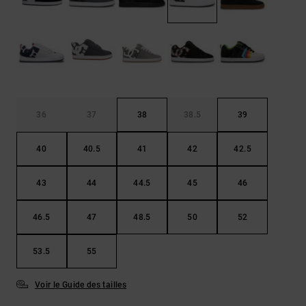
Démarrer une
Sacs &
conversation
Sacs à dos
Trouvez des
réponses
Ceintures
aux
& Portes
questions
les plus
monnaies
fréquentes et
notre
36
37
38
38.5
39
formulaire
de contact.
40
40.5
41
42
42.5
Consulter
la FAQ
43
44
44.5
45
46
46.5
47
48.5
50
52
53.5
55
Voir le Guide des tailles