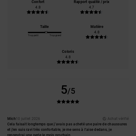
Confort
Rapport qualité / prix
4.8
4.7
Taille
Matière
4.8
Trop petit
Trop grand
Coloris
4.8
5
/5
Mich
10 juillet 2026
Achat vérifié
Cela faisait longtemps que j’avais pas acheté une paire de chaussures
et j’en suis ravi très confortable, je me sens à l’aise dedans, je
reprendrai une perle le mois prochain