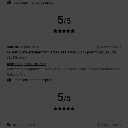
Je recommande ce produit
5
/5
Daniela
28 juin 2026
Achat vérifié
Ils sont juste extrêmement larges. Mais Ken Block pour toujours ! Ça
vaut le coup
Afficher original - Deutsch
Confort
: 5
Rapport qualité / prix
: 5
Taille
: Taille parfaite
Matière
: 5
/5
/5
/5
Coloris
: 5
/5
Je recommande ce produit
5
/5
René
27 juin 2026
Achat vérifié