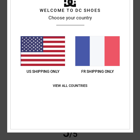
Louise
9 juillet 2026
Achat vérifié
WELCOME TO DC SHOES
C'était exactement ce que mon fils voulait
Choose your country
Afficher original - English
Confort
: 5
Rapport qualité / prix
: 5
Taille
: Taille parfaite
Matière
: 5
/5
/5
/5
Coloris
: 5
/5
Je recommande ce produit
5
/5
US SHIPPING ONLY
FR SHIPPING ONLY
Matteo
9 juillet 2026
Achat vérifié
VIEW ALL COUNTRIES
des chaussures idéales pour les skateurs
Afficher original - Italiano
Confort
: 5
Rapport qualité / prix
: 5
Taille
: Taille parfaite
Matière
: 5
/5
/5
/5
Coloris
: 5
/5
Je recommande ce produit
5
/5