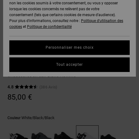
Voir Tout
non les cookies soumis à votre consentement, ou vous y opposer
Boots
Pantalons
Manteaux
Bonnets
lorsque les cookies concernés ne relèvent pas de votre
Quiksilver
Snowboard
& Shorts
consentement (tels que certains cookies de mesure d’audience).
Freedom
BONS
Onyx
Pantalons
Pour plus d'informations, consultez notre :
Politique d'utilisation des
PLANS
Sweats
Accessoires
cookies
et
Politique de confidentialité
Unisex
Voir Tout
Protection
AT-2
Shorts
des
AIDE &
T-Shirts
Voir Tout
données
Personnaliser mes choix
CONTACT
Voir Tout
Liquid
Boardshorts
Sneakers
Fuego
Chemises
Guide des
Tout accepter
MAGASINS
& Polos
Court Graffik
tailles
Voir Tout
Chaussures en cuir Blanc Homme
CARTE
Pantalons,
4.8
(386 Avis)
Démarrez
CADEAU
Jeans &
une
85,00 €
Shorts
conversation
pour obtenir
LISTE DE
la réponse la
plus rapide à
SOUHAITS
Bonnets &
White/black/black
Couleur
votre
Casquettes
question.