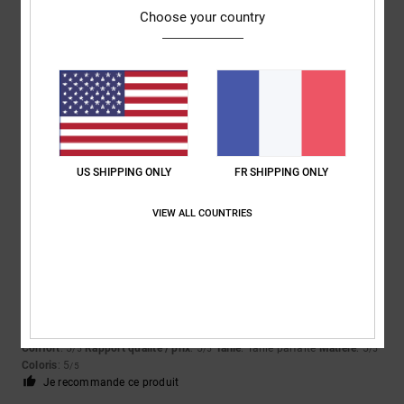
Choose your country
Louise
9 juillet 2026
Achat vérifié
C'était exactement ce que mon fils voulait
Afficher original - English
Confort
: 5
Rapport qualité / prix
: 5
Taille
: Taille parfaite
Matière
: 5
/5
/5
/5
Coloris
: 5
/5
Je recommande ce produit
US SHIPPING ONLY
FR SHIPPING ONLY
5
/5
VIEW ALL COUNTRIES
Matteo
9 juillet 2026
Achat vérifié
des chaussures idéales pour les skateurs
Afficher original - Italiano
Confort
: 5
Rapport qualité / prix
: 5
Taille
: Taille parfaite
Matière
: 5
/5
/5
/5
Coloris
: 5
/5
Je recommande ce produit