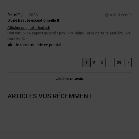
René
27 juin 2026
Achat vérifié
D'une beauté exceptionnelle !!
Afficher original - Deutsch
Confort
: 5
Rapport qualité / prix
: 5
Taille
: Taille parfaite
Matière
: 5
/5
/5
/5
Coloris
: 5
/5
Je recommande ce produit
1
2
3
...
39
>
Vérifié par
TrustVille
ARTICLES VUS RÉCEMMENT