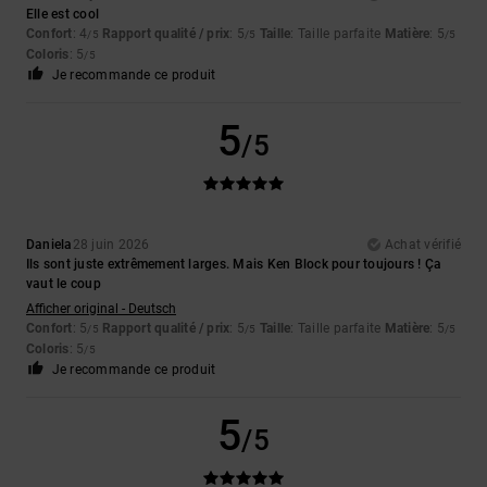
Elle est cool
Confort
: 4
Rapport qualité / prix
: 5
Taille
: Taille parfaite
Matière
: 5
/5
/5
/5
Coloris
: 5
/5
Je recommande ce produit
5
/5
Daniela
28 juin 2026
Achat vérifié
Ils sont juste extrêmement larges. Mais Ken Block pour toujours ! Ça
vaut le coup
Afficher original - Deutsch
Confort
: 5
Rapport qualité / prix
: 5
Taille
: Taille parfaite
Matière
: 5
/5
/5
/5
Coloris
: 5
/5
Je recommande ce produit
5
/5