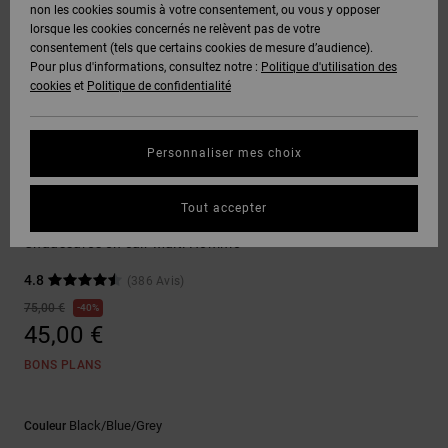
Voir Tout
non les cookies soumis à votre consentement, ou vous y opposer
Boots
Pantalons
Manteaux
Bonnets
lorsque les cookies concernés ne relèvent pas de votre
Quiksilver
Snowboard
& Shorts
consentement (tels que certains cookies de mesure d’audience).
Freedom
BONS
Onyx
Pantalons
Pour plus d'informations, consultez notre :
Politique d'utilisation des
PLANS
Sweats
Accessoires
cookies
et
Politique de confidentialité
Unisex
Voir Tout
Protection
AT-2
Shorts
des
AIDE &
T-Shirts
Voir Tout
données
Personnaliser mes choix
CONTACT
Voir Tout
Liquid
Boardshorts
Sneakers
Fuego
Chemises
Guide des
Tout accepter
MAGASINS
& Polos
Court Graffik
tailles
Voir Tout
Chaussures en cuir Multi Homme
CARTE
Pantalons,
4.8
(386 Avis)
Démarrez
CADEAU
Jeans &
une
75,00 €
40%
Shorts
conversation
45,00 €
pour obtenir
LISTE DE
la réponse la
BONS PLANS
plus rapide à
SOUHAITS
Bonnets &
votre
Casquettes
question.
Black/blue/grey
Couleur