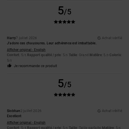
5
/5
Harry
7 juillet 2026
Achat vérifié
J'adore ces chaussures. Leur adhérence est imbattable.
Afficher original - English
Confort
: 5
Rapport qualité / prix
: 5
Taille
: Grand
Matière
: 5
Coloris
:
/5
/5
/5
5
/5
Je recommande ce produit
5
/5
Siobhan
2 juillet 2026
Achat vérifié
Excellent
Afficher original - English
Confort
: 5
Rapport qualité / prix
: 5
Taille
: Taille parfaite
Matière
: 5
/5
/5
/5