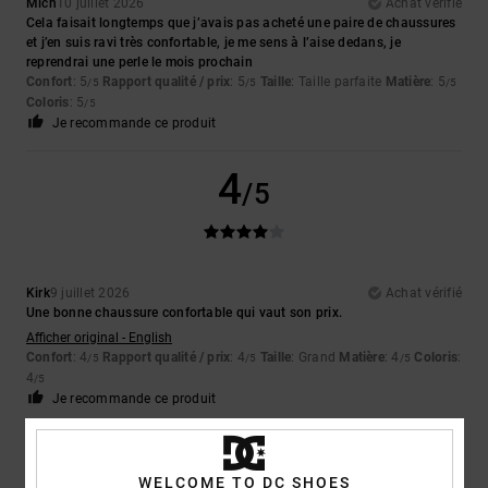
Mich
10 juillet 2026
Achat vérifié
Cela faisait longtemps que j’avais pas acheté une paire de chaussures
et j’en suis ravi très confortable, je me sens à l’aise dedans, je
reprendrai une perle le mois prochain
Confort
: 5
Rapport qualité / prix
: 5
Taille
: Taille parfaite
Matière
: 5
/5
/5
/5
Coloris
: 5
/5
Je recommande ce produit
4
/5
Kirk
9 juillet 2026
Achat vérifié
Une bonne chaussure confortable qui vaut son prix.
Afficher original - English
Confort
: 4
Rapport qualité / prix
: 4
Taille
: Grand
Matière
: 4
Coloris
:
/5
/5
/5
4
/5
Je recommande ce produit
5
/5
WELCOME TO DC SHOES