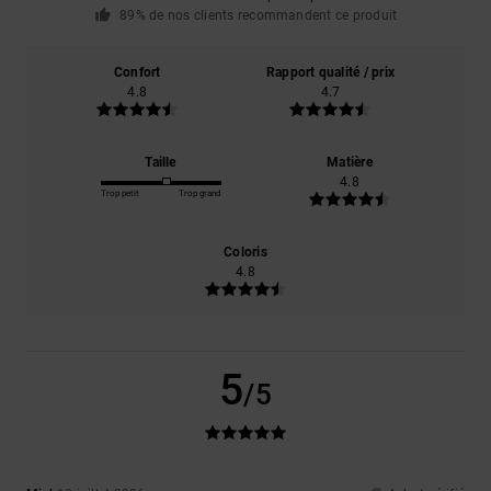
89% de nos clients recommandent ce produit
Confort
Rapport qualité / prix
4.8
4.7
Taille
Matière
4.8
Trop petit
Trop grand
Coloris
4.8
5
/5