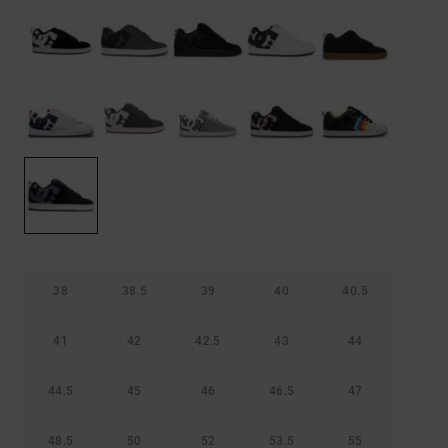
Démarrer une
Sacs &
conversation
Sacs à dos
Trouvez des
réponses
Ceintures
aux
& Portes
questions
les plus
monnaies
fréquentes et
notre
formulaire
de contact.
Consulter
la FAQ
38
38.5
39
40
40.5
41
42
42.5
43
44
44.5
45
46
46.5
47
48.5
50
52
53.5
55