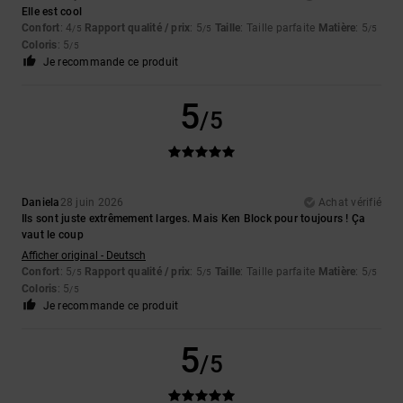
Elle est cool
Confort
: 4
Rapport qualité / prix
: 5
Taille
: Taille parfaite
Matière
: 5
/5
/5
/5
Coloris
: 5
/5
Je recommande ce produit
5
/5
Daniela
28 juin 2026
Achat vérifié
Ils sont juste extrêmement larges. Mais Ken Block pour toujours ! Ça
vaut le coup
Afficher original - Deutsch
Confort
: 5
Rapport qualité / prix
: 5
Taille
: Taille parfaite
Matière
: 5
/5
/5
/5
Coloris
: 5
/5
Je recommande ce produit
5
/5