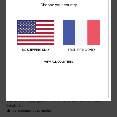
Choose your country
Louise
9 juillet 2026
Achat vérifié
C'était exactement ce que mon fils voulait
Afficher original - English
Confort
: 5
Rapport qualité / prix
: 5
Taille
: Taille parfaite
Matière
: 5
/5
/5
/5
Coloris
: 5
/5
Je recommande ce produit
US SHIPPING ONLY
FR SHIPPING ONLY
5
/5
VIEW ALL COUNTRIES
Matteo
9 juillet 2026
Achat vérifié
des chaussures idéales pour les skateurs
Afficher original - Italiano
Confort
: 5
Rapport qualité / prix
: 5
Taille
: Taille parfaite
Matière
: 5
/5
/5
/5
Coloris
: 5
/5
Je recommande ce produit