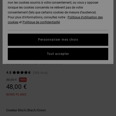
Voir Tout
non les cookies soumis à votre consentement, ou vous y opposer
Boots
Pantalons
Manteaux
Bonnets
lorsque les cookies concernés ne relèvent pas de votre
Quiksilver
Snowboard
& Shorts
consentement (tels que certains cookies de mesure d’audience).
Freedom
BONS
Onyx
Pantalons
Pour plus d'informations, consultez notre :
Politique d'utilisation des
PLANS
Sweats
Accessoires
cookies
et
Politique de confidentialité
Unisex
Voir Tout
Protection
AT-2
Shorts
des
AIDE &
T-Shirts
Voir Tout
données
Personnaliser mes choix
CONTACT
Voir Tout
Liquid
Boardshorts
Sneakers
Fuego
Chemises
Guide des
Tout accepter
MAGASINS
& Polos
Court Graffik
tailles
Voir Tout
Chaussures en cuir Multi Homme
CARTE
Pantalons,
4.8
(386 Avis)
Démarrez
CADEAU
Jeans &
une
80,00 €
40%
Shorts
conversation
48,00 €
pour obtenir
LISTE DE
la réponse la
BONS PLANS
plus rapide à
SOUHAITS
Bonnets &
votre
Casquettes
question.
Black/black/green
Couleur