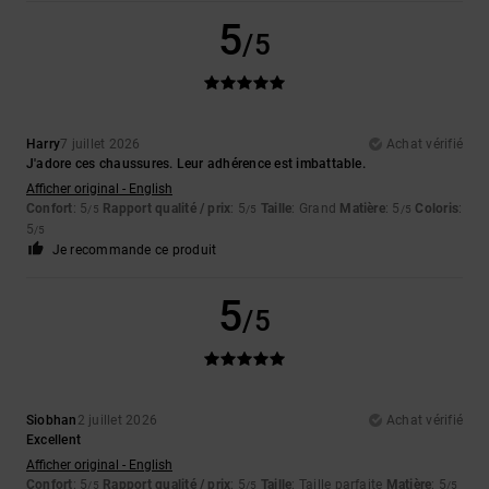
5
/5
Harry
7 juillet 2026
Achat vérifié
J'adore ces chaussures. Leur adhérence est imbattable.
Afficher original - English
Confort
: 5
Rapport qualité / prix
: 5
Taille
: Grand
Matière
: 5
Coloris
:
/5
/5
/5
5
/5
Je recommande ce produit
5
/5
Siobhan
2 juillet 2026
Achat vérifié
Excellent
Afficher original - English
Confort
: 5
Rapport qualité / prix
: 5
Taille
: Taille parfaite
Matière
: 5
/5
/5
/5