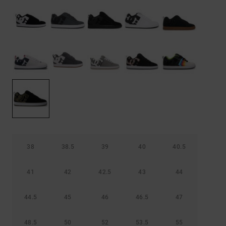
Démarrer une
Sacs &
conversation
Sacs à dos
Trouvez des
réponses
Ceintures
aux
& Portes
questions
les plus
monnaies
fréquentes et
notre
formulaire
de contact.
Consulter
la FAQ
38
38.5
39
40
40.5
41
42
42.5
43
44
44.5
45
46
46.5
47
48.5
50
52
53.5
55