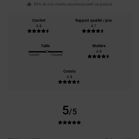
89% de nos clients recommandent ce produit
Confort
Rapport qualité / prix
4.8
4.7
Taille
Matière
4.8
Trop petit
Trop grand
Coloris
4.8
5
/5