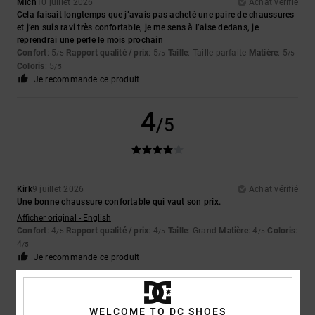
Mich
10 juillet 2026
Achat vérifié
Cela faisait longtemps que j’avais pas acheté une paire de chaussures
et j’en suis ravi très confortable, je me sens à l’aise dedans, je
reprendrai une perle le mois prochain
Confort
: 5
Rapport qualité / prix
: 5
Taille
: Taille parfaite
Matière
: 5
/5
/5
/5
Coloris
: 5
/5
Je recommande ce produit
4
/5
Kirk
9 juillet 2026
Achat vérifié
Une bonne chaussure confortable qui vaut son prix.
Afficher original - English
Confort
: 4
Rapport qualité / prix
: 4
Taille
: Grand
Matière
: 4
Coloris
:
/5
/5
/5
4
/5
Je recommande ce produit
5
/5
WELCOME TO DC SHOES