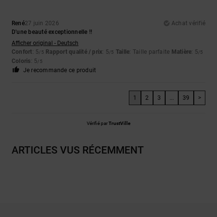
René
27 juin 2026
Achat vérifié
D'une beauté exceptionnelle !!
Afficher original - Deutsch
Confort
: 5
Rapport qualité / prix
: 5
Taille
: Taille parfaite
Matière
: 5
/5
/5
/5
Coloris
: 5
/5
Je recommande ce produit
1
2
3
...
39
>
Vérifié par
TrustVille
ARTICLES VUS RÉCEMMENT