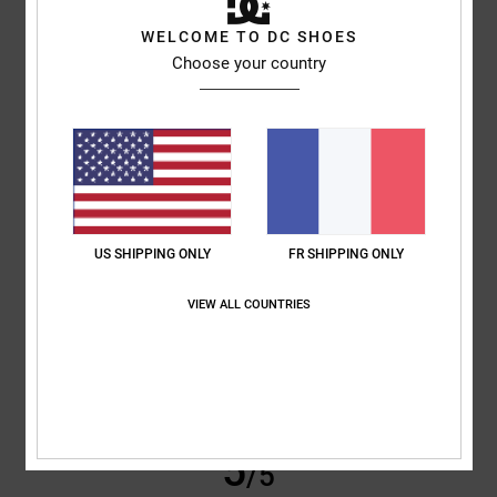
Louise
9 juillet 2026
Achat vérifié
WELCOME TO DC SHOES
C'était exactement ce que mon fils voulait
Choose your country
Afficher original - English
Confort
: 5
Rapport qualité / prix
: 5
Taille
: Taille parfaite
Matière
: 5
/5
/5
/5
Coloris
: 5
/5
Je recommande ce produit
5
/5
US SHIPPING ONLY
FR SHIPPING ONLY
Matteo
9 juillet 2026
Achat vérifié
VIEW ALL COUNTRIES
des chaussures idéales pour les skateurs
Afficher original - Italiano
Confort
: 5
Rapport qualité / prix
: 5
Taille
: Taille parfaite
Matière
: 5
/5
/5
/5
Coloris
: 5
/5
Je recommande ce produit
5
/5