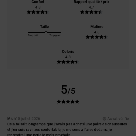
Confort
Rapport qualité / prix
4.8
4.7
Taille
Matière
4.8
Trop petit
Trop grand
Coloris
4.8
5
/5
Mich
10 juillet 2026
Achat vérifié
Cela faisait longtemps que j’avais pas acheté une paire de chaussures
et j’en suis ravi très confortable, je me sens à l’aise dedans, je
reprendrai une perle le mois prochain