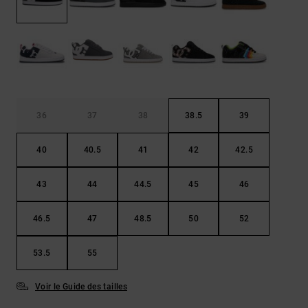
Démarrer une
Sacs &
conversation
Sacs à dos
Trouvez des
réponses
Ceintures
aux
& Portes
questions
les plus
monnaies
fréquentes et
notre
36
37
38
38.5
39
formulaire
de contact.
40
40.5
41
42
42.5
Consulter
la FAQ
43
44
44.5
45
46
46.5
47
48.5
50
52
53.5
55
Voir le Guide des tailles