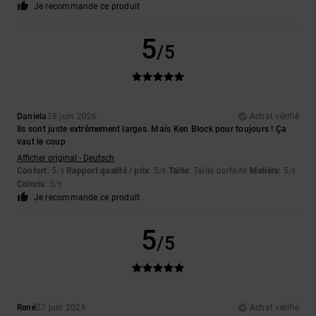
Je recommande ce produit
5
/5
Daniela
28 juin 2026
Achat vérifié
Ils sont juste extrêmement larges. Mais Ken Block pour toujours ! Ça
vaut le coup
Afficher original - Deutsch
Confort
: 5
Rapport qualité / prix
: 5
Taille
: Taille parfaite
Matière
: 5
/5
/5
/5
Coloris
: 5
/5
Je recommande ce produit
5
/5
René
27 juin 2026
Achat vérifié