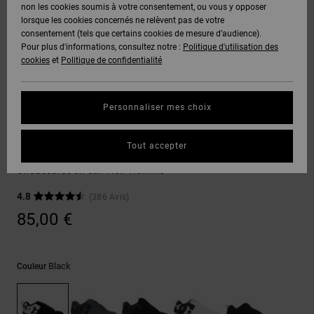
Voir Tout
non les cookies soumis à votre consentement, ou vous y opposer
Boots
Voir Tout
Pantalons
Manteaux
Bonnets
lorsque les cookies concernés ne relèvent pas de votre
Quiksilver
Snowboard
& Shorts
consentement (tels que certains cookies de mesure d’audience).
Freedom
BONS
Roammax
Pantalons
Pour plus d'informations, consultez notre :
Politique d'utilisation des
PLANS
Sweats
Accessoires
cookies
et
Politique de confidentialité
Unisex
Voir Tout
Protection
Onyx
Shorts
des
AIDE &
T-Shirts
Voir Tout
données
Personnaliser mes choix
CONTACT
Voir Tout
AT-2
Boardshorts
Sneakers
Chemises
Guide des
Tout accepter
MAGASINS
& Polos
Court Graffik
tailles
Liquid
Voir Tout
Chaussures en cuir Noir Homme
Fuego
CARTE
Pantalons,
4.8
(386 Avis)
Démarrez
CADEAU
Jeans &
une
85,00 €
Shorts
conversation
pour obtenir
LISTE DE
la réponse la
plus rapide à
SOUHAITS
Bonnets &
Black
Couleur
votre
Casquettes
question.