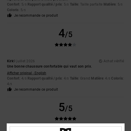
Confort
: 5
Rapport qualité / prix
: 5
Taille
: Taille parfaite
Matière
: 5
/5
/5
/5
Coloris
: 5
/5
Je recommande ce produit
4
/5
Kirk
9 juillet 2026
Achat vérifié
Une bonne chaussure confortable qui vaut son prix.
Afficher original - English
Confort
: 4
Rapport qualité / prix
: 4
Taille
: Grand
Matière
: 4
Coloris
:
/5
/5
/5
4
/5
Je recommande ce produit
5
/5