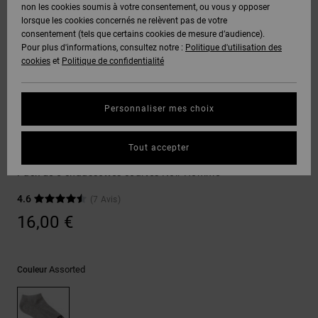
Voir Tout
non les cookies soumis à votre consentement, ou vous y opposer
Boots
Pantalons
Manteaux
Bonnets
lorsque les cookies concernés ne relèvent pas de votre
Quiksilver
Snowboard
& Shorts
consentement (tels que certains cookies de mesure d’audience).
Freedom
BONS
Onyx
Pantalons
Pour plus d'informations, consultez notre :
Politique d'utilisation des
PLANS
Sweats
Accessoires
cookies
et
Politique de confidentialité
Unisex
Voir Tout
Protection
AT-2
Shorts
des
AIDE &
T-Shirts
Voir Tout
données
Personnaliser mes choix
CONTACT
Voir Tout
Liquid
Boardshorts
Chaussettes
Fuego
Chemises
Guide des
Tout accepter
MAGASINS
& Polos
DC Ankle
tailles
Voir Tout
Pack de 5 chaussettes courtes Noir Homme
CARTE
Pantalons,
4.6
(7 Avis)
Démarrez
CADEAU
Jeans &
une
16,00 €
Shorts
conversation
pour obtenir
LISTE DE
la réponse la
plus rapide à
SOUHAITS
Bonnets &
Assorted
Couleur
votre
Casquettes
question.