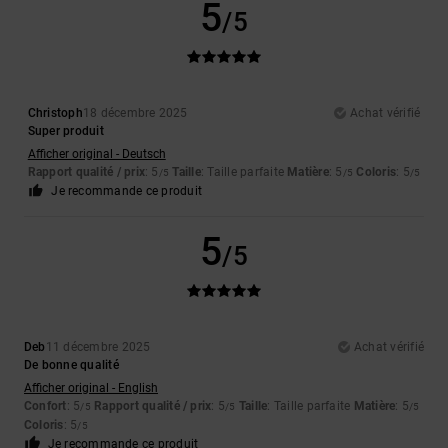
5
/5
Christoph
18 décembre 2025
Achat vérifié
Super produit
Afficher original - Deutsch
Rapport qualité / prix
: 5
Taille
: Taille parfaite
Matière
: 5
Coloris
: 5
/5
/5
/5
Je recommande ce produit
5
/5
Deb
11 décembre 2025
Achat vérifié
De bonne qualité
Afficher original - English
Confort
: 5
Rapport qualité / prix
: 5
Taille
: Taille parfaite
Matière
: 5
/5
/5
/5
Coloris
: 5
/5
Je recommande ce produit