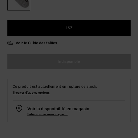
Démarrer une
Sacs &
conversation
Sacs à dos
Trouvez des
réponses
Ceintures
aux
1SZ
& Portes
questions
les plus
monnaies
Voir le Guide des tailles
fréquentes et
notre
formulaire
de contact.
Indisponible
Consulter
la FAQ
Ce produit est actuellement en rupture de stock.
Trouver d'autres options
Voir la disponibilité en magasin
Sélectionner mon magasin