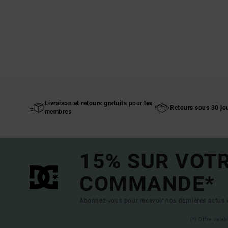
Livraison et retours gratuits pour les
Retours sous 30 jo
membres
15% SUR VOT
COMMANDE*
Abonnez-vous pour recevoir nos dernières actus e
(*) Offre vala