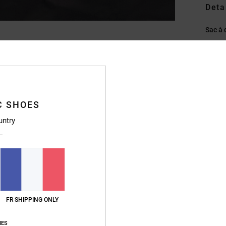
Deta
Sac à
Style
Caract
M
C SHOES
polye
G
untry
P
C
suré
P
B
Pa
FR SHIPPING ONLY
L
D
IES