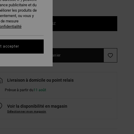
nce publicitaire et du
éliorer les produits de
sentement, ou vous y
s de mesure
1SZ
onfidentialité
ir le Guide des tailles
t accepter
Ajouter au panier
Livraison à domicile ou point relais
Prévue à partir du
11 août
Voir la disponibilité en magasin
Sélectionner mon magasin