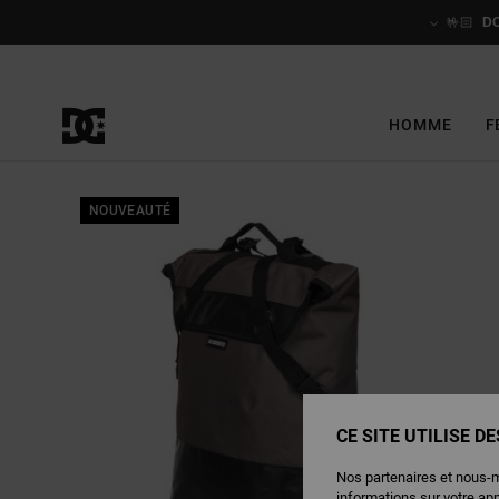
Passer
à
🤟🏻
D
l'information
sur
le
produit
HOMME
F
NOUVEAUTÉ
CE SITE UTILISE D
Nos partenaires et nous-
informations sur votre ap