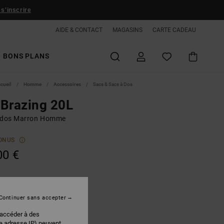
 s'inscrire
AIDE & CONTACT
MAGASINS
CARTE CADEAU
BONS PLANS
ccueil
Homme
Accessoires
Sacs & Sacs à Dos
Brazing 20L
 dos Marron Homme
ONUS
00 €
Morel
r
Continuer sans accepter
 accéder à des
re adresse IP) peuvent