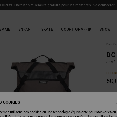
C CREW
Livraison et retours gratuits pour les membres
Se connecter /
EMME
ENFANT
SKATE
COURT GRAFFIK
SNOW
Page d'a
DC 
Sac à
ECO-B
60,
Couleu
ES COOKIES
mêmes utilisons des cookies ou une technologie équivalente pour stocker et/ou
pareil. Ces informations personnelles (comme vos données de navigation et vot