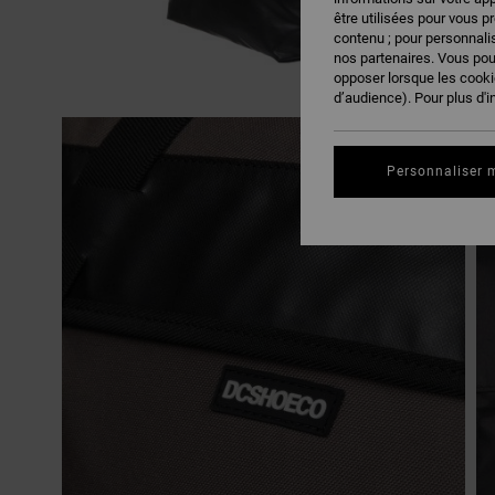
être utilisées pour vous p
contenu ; pour personnalis
nos partenaires. Vous po
opposer lorsque les cook
d’audience). Pour plus d'i
Personnaliser 