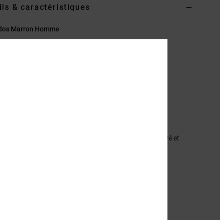
ils & caractéristiques
 dos Marron Homme
EDYBP03282
Code couleur
kzj0
éristiques
atière :
polyester 600D 100 % recyclé avec doublure en
ster recyclé
rand compartiment principal zippé
oche organiseur interne
ompartiment interne pour ordinateur portable, rembourré et
levé
anneau dorsal rembourré
retelles rembourrées ajustables avec sangle poitrine
tch en similicuir
ogo DC sur la sangle porte-skate
imensions :
48 [H] x 32,5 [L] x 14 [P] cm