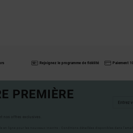
urs
Rejoignez le programme de fidélité
Paiement 1
RE PREMIÈRE
t nos offres exclusives.
ble en ligne pour les nouveaux inscrits - Conditions détaillées disponibles dans l'ema