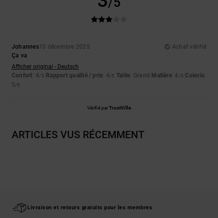
3
/5
Johannes
10 décembre 2025
Achat vérifié
Ça va
Afficher original - Deutsch
Confort
: 4
Rapport qualité / prix
: 4
Taille
: Grand
Matière
: 4
Coloris
:
/5
/5
/5
5
/5
Vérifié par
TrustVille
ARTICLES VUS RÉCEMMENT
Livraison et retours gratuits pour les membres