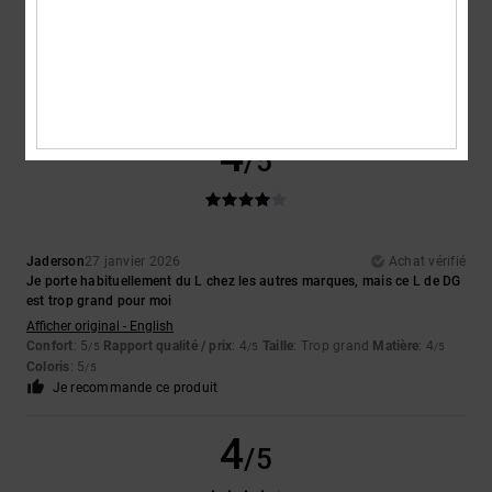
Stéphane
12 février 2026
Achat vérifié
Taille conforme
Confort
: 4
Rapport qualité / prix
: 3
Taille
: Taille parfaite
Matière
: 4
/5
/5
/5
Coloris
: 5
/5
4
/5
Jaderson
27 janvier 2026
Achat vérifié
Je porte habituellement du L chez les autres marques, mais ce L de DG
est trop grand pour moi
Afficher original - English
Confort
: 5
Rapport qualité / prix
: 4
Taille
: Trop grand
Matière
: 4
/5
/5
/5
Coloris
: 5
/5
Je recommande ce produit
4
/5