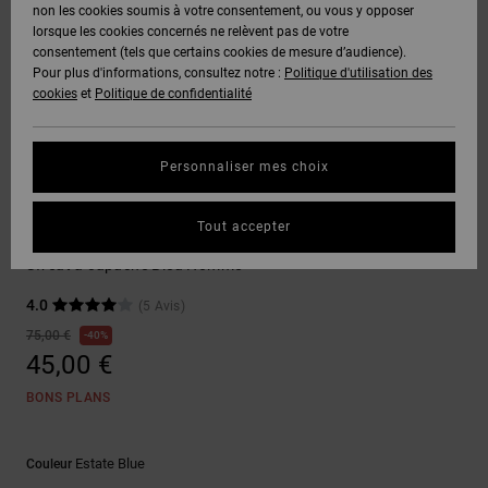
Voir Tout
non les cookies soumis à votre consentement, ou vous y opposer
Boots
Pantalons
Manteaux
Bonnets
lorsque les cookies concernés ne relèvent pas de votre
Quiksilver
Snowboard
& Shorts
consentement (tels que certains cookies de mesure d’audience).
Freedom
BONS
Onyx
Pantalons
Pour plus d'informations, consultez notre :
Politique d'utilisation des
PLANS
Sweats
Accessoires
cookies
et
Politique de confidentialité
Unisex
Voir Tout
Protection
AT-2
Shorts
des
AIDE &
T-Shirts
Voir Tout
données
Personnaliser mes choix
CONTACT
Voir Tout
Liquid
Boardshorts
Sweatshirts
Fuego
Chemises
Guide des
Tout accepter
MAGASINS
& Polos
DC Star Reflective
tailles
Voir Tout
Sweat à capuche Bleu Homme
CARTE
Pantalons,
4.0
(5 Avis)
Démarrez
CADEAU
Jeans &
une
75,00 €
40%
Shorts
conversation
45,00 €
pour obtenir
LISTE DE
la réponse la
BONS PLANS
plus rapide à
SOUHAITS
Bonnets &
votre
Casquettes
question.
Estate Blue
Couleur