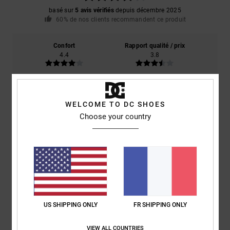
basé sur
5 avis vérifiés
depuis décembre 2025
60% de nos clients recommandent ce produit
Confort
Rapport qualité / prix
4.4
3.8
Taille
Matière
4.2
WELCOME TO DC SHOES
Trop petit
Trop grand
Choose your country
Coloris
4.8
4
/5
US SHIPPING ONLY
FR SHIPPING ONLY
VIEW ALL COUNTRIES