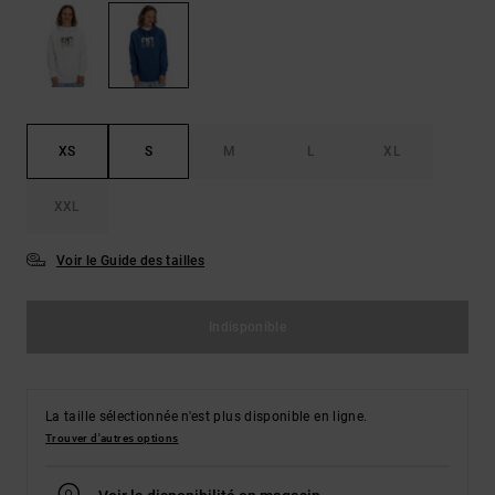
Démarrer une
Sacs &
conversation
Sacs à dos
Trouvez des
réponses
Ceintures
aux
& Portes
questions
les plus
monnaies
XS
S
M
L
XL
fréquentes et
notre
formulaire
XXL
de contact.
Consulter
Voir le Guide des tailles
la FAQ
Indisponible
La taille sélectionnée n'est plus disponible en ligne.
Trouver d'autres options