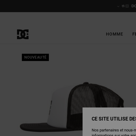
Passer
à
🤟🏻
D
l'information
sur
le
produit
HOMME
F
NOUVEAUTÉ
CE SITE UTILISE D
Nos partenaires et nous-
informations sur votre ap