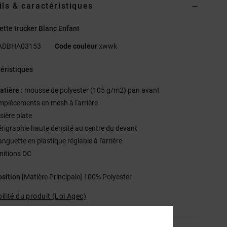
ils & caractéristiques
tte trucker Blanc Enfant
ADBHA03153
Code couleur
xwwk
éristiques
atière :
mousse de polyester (105 g/m2) pan avant
mpiècements en mesh à l'arrière
sière plate
érigraphie haute densité au centre du devant
nguette en plastique réglable à l'arrière
initions DC
sition
[Matière Principale] 100% Polyester
ilité du produit (Loi Agec)