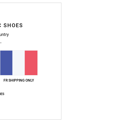
Livr
C SHOES
untry
Note moyenne
4.7
/5
FR SHIPPING ONLY
basé sur
3 avis vérifiés
depuis novembre 2025
100% de nos clients recommandent ce produit
IES
apport qualité / prix
Taille
Matière
5.0
4.7
Trop petit
Trop grand