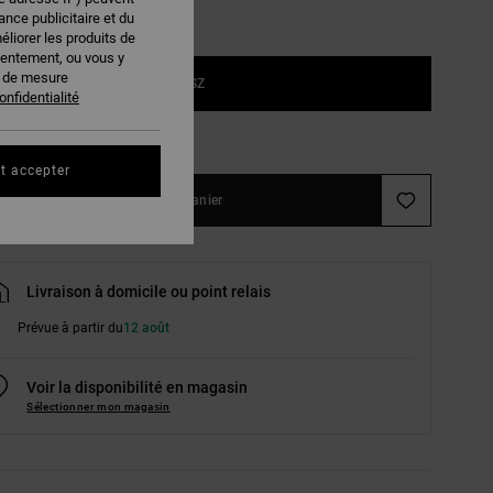
nce publicitaire et du
éliorer les produits de
sentement, ou vous y
s de mesure
1SZ
onfidentialité
ir le Guide des tailles
t accepter
Ajouter au panier
Livraison à domicile ou point relais
Prévue à partir du
12 août
Voir la disponibilité en magasin
Sélectionner mon magasin