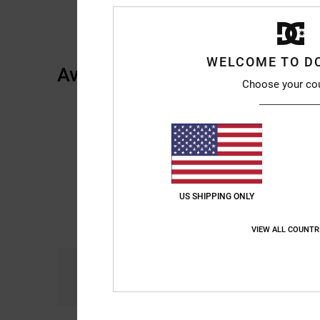
WELCOME TO D
Avis clients
Choose your co
US SHIPPING ONLY
VIEW ALL COUNTR
Confort
R
5.0