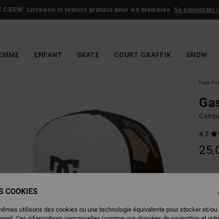
C CREW
Livraison et retours gratuits pour les membres
Se connecter /
EMME
ENFANT
SKATE
COURT GRAFFIK
SNOW
Page d'a
Gas
Casqu
4.7
25,
Couleu
ES COOKIES
mêmes utilisons des cookies ou une technologie équivalente pour stocker et/ou
pareil. Ces informations personnelles (comme vos données de navigation et vot