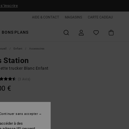
 s'inscrire
AIDE & CONTACT
MAGASINS
CARTE CADEAU
BONS PLANS
ccueil
Enfant
Accessoires
 Station
ette trucker Blanc Enfant
(3 Avis)
00 €
White / Black
r
Continuer sans accepter
 accéder à des
re adresse IP) peuvent