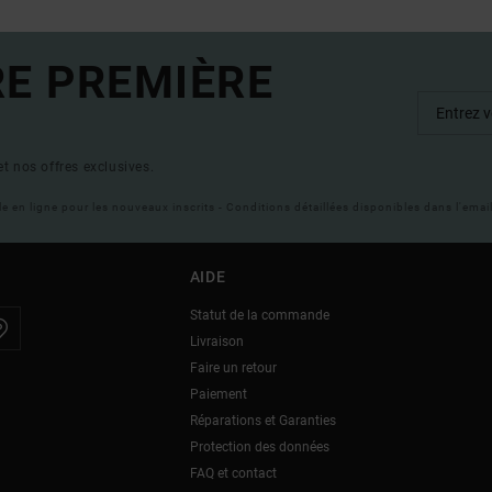
RE PREMIÈRE
t nos offres exclusives.
ble en ligne pour les nouveaux inscrits - Conditions détaillées disponibles dans l'ema
AIDE
Statut de la commande
Livraison
Faire un retour
Paiement
Réparations et Garanties
Protection des données
FAQ et contact