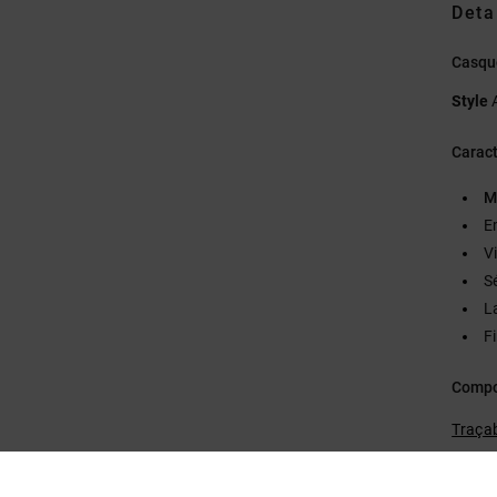
Deta
Casque
Style
Caract
M
E
Vi
S
La
F
Compo
Traçab