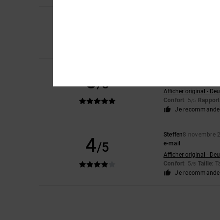
5
Pierre
5 avril 2026
/5
Satisfait
Confort
: 5
Rapport 
/5
Je recommande 
Christian
14 janvier
5
/5
Parfait
Afficher original - De
Confort
: 5
Rapport 
/5
Je recommande 
Steffen
8 novembre 
4
/5
e-mail
Afficher original - De
Confort
: 5
Taille
: T
/5
Je recommande 