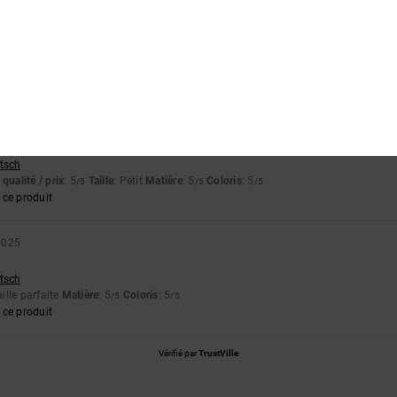
qualité / prix
: 5
Taille
: Taille parfaite
Matière
: 4
Coloris
: 5
/5
/5
/5
ce produit
 2026
utsch
qualité / prix
: 5
Taille
: Petit
Matière
: 5
Coloris
: 5
/5
/5
/5
ce produit
2025
utsch
aille parfaite
Matière
: 5
Coloris
: 5
/5
/5
ce produit
Vérifié par
TrustVille