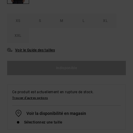
Démarrer une
Sacs &
conversation
Sacs à dos
Trouvez des
réponses
XS
S
M
L
XL
Ceintures
aux
& Portes
questions
XXL
les plus
monnaies
fréquentes et
notre
Voir le Guide des tailles
formulaire
de contact.
Indisponible
Consulter
la FAQ
Ce produit est actuellement en rupture de stock.
Trouver d'autres options
Voir la disponibilité en magasin
Sélectionnez une taille