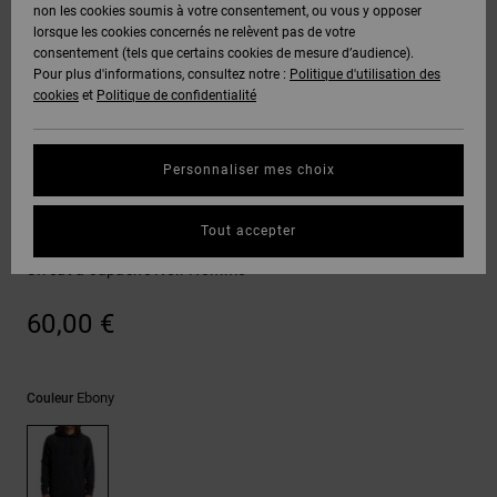
Voir Tout
non les cookies soumis à votre consentement, ou vous y opposer
Boots
Pantalons
Manteaux
Bonnets
lorsque les cookies concernés ne relèvent pas de votre
Quiksilver
Snowboard
& Shorts
consentement (tels que certains cookies de mesure d’audience).
Freedom
BONS
Onyx
Pantalons
Pour plus d'informations, consultez notre :
Politique d'utilisation des
PLANS
Sweats
Accessoires
cookies
et
Politique de confidentialité
Unisex
Voir Tout
Protection
AT-2
Shorts
des
AIDE &
T-Shirts
Voir Tout
données
Personnaliser mes choix
CONTACT
Voir Tout
Liquid
Boardshorts
Sweatshirts
Fuego
Chemises
Guide des
Tout accepter
MAGASINS
& Polos
Highland
tailles
Voir Tout
Sweat à capuche Noir Homme
CARTE
Pantalons,
Démarrez
60,00 €
CADEAU
Jeans &
une
Shorts
conversation
pour obtenir
LISTE DE
la réponse la
Ebony
Couleur
plus rapide à
SOUHAITS
Bonnets &
votre
Casquettes
question.