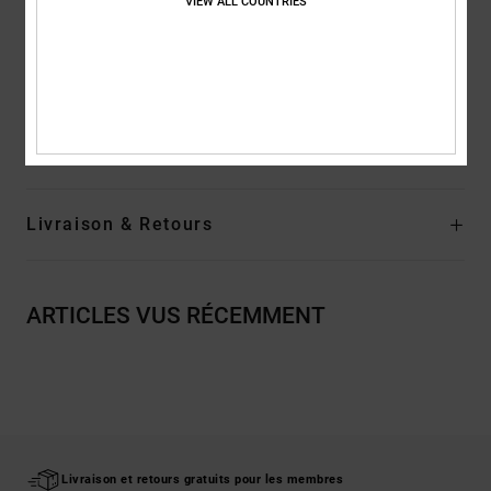
VIEW ALL COUNTRIES
Boutonnières et cordon de serrage rond avec noeuds aux
extrémités
Composition
80 % Coton, 20 % Polyester
Traçabilité du produit (Loi Agec)
Livraison & Retours
ARTICLES VUS RÉCEMMENT
Livraison et retours gratuits pour les membres