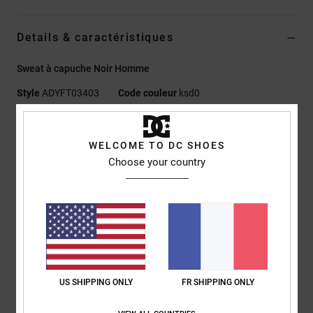
Details & caractéristiques
Sweat à capuche Noir Homme
Style
ADYFT03403
Code couleur
ksd0
Caractéristiques
WELCOME TO DC SHOES
Matière :
Matière éponge légère en coton et polyester [260
Choose your country
g/m2]
Coupe :
couple Standard fit classique
Encolure :
encolure à capuche
Manches :
manches longues
Capuche :
Capuche doublée de matière assortie
Poches :
Poches kangourou
Logo :
imprimé sur la poitrine
US SHIPPING ONLY
FR SHIPPING ONLY
Autres caractéristiques :
Bande en jersey à l'arrière de la
nuque