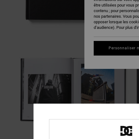
être utilisées pour vous p
contenu ; pour personnalis
nos partenaires. Vous po
opposer lorsque les cook
d’audience). Pour plus d'i
Personnaliser 