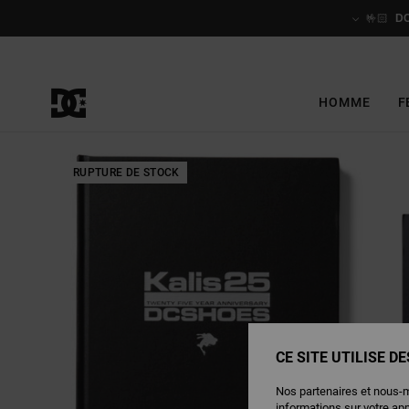
Passer
à
🤟🏻
D
l'information
sur
le
produit
HOMME
F
RUPTURE DE STOCK
CE SITE UTILISE D
Nos partenaires et nous-
informations sur votre ap