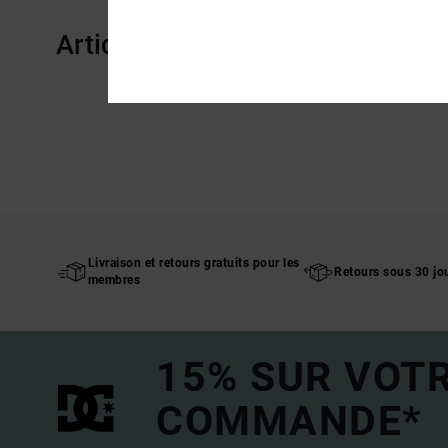
Articles vus récemment
Livraison et retours gratuits pour les
Retours sous 30 jo
membres
15% SUR VOT
COMMANDE*