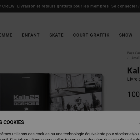
C CREW
Livraison et retours gratuits pour les membres
Se connecter /
EMME
ENFANT
SKATE
COURT GRAFFIK
SNOW
Page d'a
Small
Kal
Livre 
100
Couleu
ES COOKIES
mêmes utilisons des cookies ou une technologie équivalente pour stocker et/ou
pareil. Ces informations personnelles (comme vos données de navigation et vot