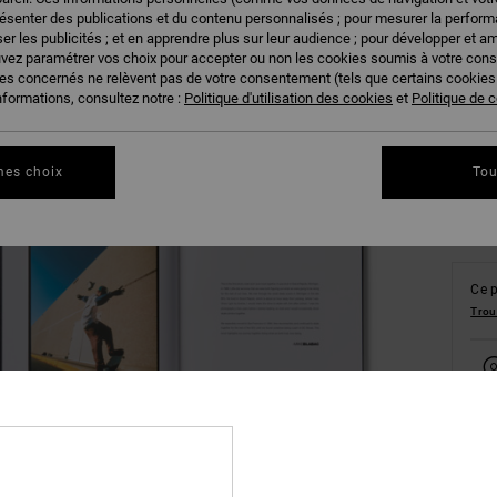
résenter des publications et du contenu personnalisés ; pour mesurer la performa
er les publicités ; et en apprendre plus sur leur audience ; pour développer et am
uvez paramétrer vos choix pour accepter ou non les cookies soumis à votre con
ies concernés ne relèvent pas de votre consentement (tels que certains cookie
nformations, consultez notre :
Politique d'utilisation des cookies
et
Politique de c
Vo
mes choix
Tou
Ce p
Trou
Deta