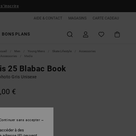
 s'inscrire
AIDE & CONTACT
MAGASINS
CARTE CADEAU
BONS PLANS
ccueil
Men
Young Mens
Skate Lifestyle
Accessories
 Accessories
Media
is 25 Blabac Book
photo Gris Unisexe
,00 €
Multi
r
Continuer sans accepter
 accéder à des
re adresse IP) peuvent