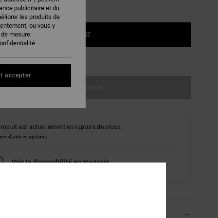
nce publicitaire et du
éliorer les produits de
sentement, ou vous y
s de mesure
1SZ
onfidentialité
ir le Guide des tailles
t accepter
Indisponible
roduit est actuellement en rupture de stock.
ver d'autres options
Voir la disponibilité en magasin
Sélectionner mon magasin
ils & caractéristiques