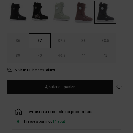
Démarrer une
Sacs &
conversation
Sacs à dos
Trouvez des
réponses
Ceintures
aux
& Portes
questions
les plus
monnaies
36
37
37.5
38
38.5
fréquentes et
notre
formulaire
39
40
40.5
41
42
de contact.
Consulter
Voir le Guide des tailles
la FAQ
Ajouter au panier
Livraison à domicile ou point relais
Prévue à partir du
11 août