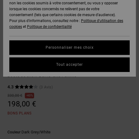
Voir Tout
non les cookies soumis à votre consentement, ou vous y opposer
Boots
Pantalons
Manteaux
Bonnets
lorsque les cookies concernés ne relèvent pas de votre
Quiksilver
Snowboard
& Shorts
consentement (tels que certains cookies de mesure d’audience).
Freedom
BONS
Onyx
Pantalons
Pour plus d'informations, consultez notre :
Politique d'utilisation des
PLANS
Sweats
Accessoires
cookies
et
Politique de confidentialité
Unisex
Voir Tout
Protection
AT-2
Shorts
des
AIDE &
T-Shirts
Voir Tout
données
Personnaliser mes choix
CONTACT
Voir Tout
Liquid
Boardshorts
Boa
Fuego
Chemises
Guide des
Tout accepter
MAGASINS
& Polos
Lotus
tailles
Voir Tout
Boots de snow BOA® Gris Femme
CARTE
Pantalons,
4.3
(3 Avis)
Démarrez
CADEAU
Jeans &
une
330,00 €
40%
Shorts
conversation
198,00 €
pour obtenir
LISTE DE
la réponse la
BONS PLANS
plus rapide à
SOUHAITS
Bonnets &
votre
Casquettes
question.
Dark Grey/white
Couleur