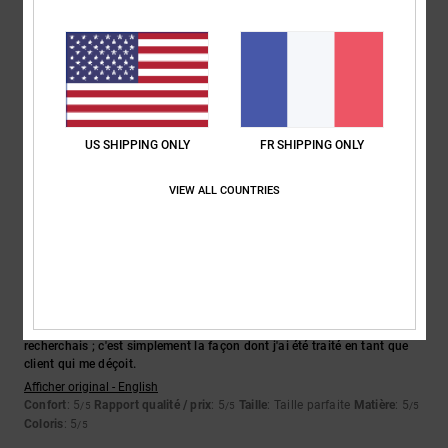
Taille
Matière
5.0
Trop petit
Trop grand
Coloris
5.0
US SHIPPING ONLY
FR SHIPPING ONLY
VIEW ALL COUNTRIES
5
/5
Katy
3 mai 2026
Achat vérifié
Les robots en eux-mêmes correspondaient exactement à ce que je
recherchais ; c'est simplement la façon dont j'ai été traité en tant que
client qui me déçoit.
Afficher original - English
Confort
: 5
Rapport qualité / prix
: 5
Taille
: Taille parfaite
Matière
: 5
/5
/5
/5
Coloris
: 5
/5