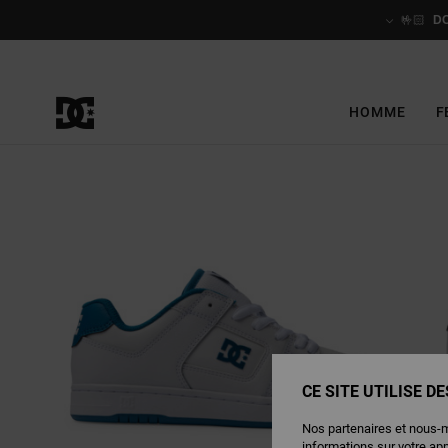
Passer
à
🤟🏻
D
l'information
sur
le
produit
HOMME
F
CE SITE UTILISE D
Nos partenaires et nous-
informations sur votre ap