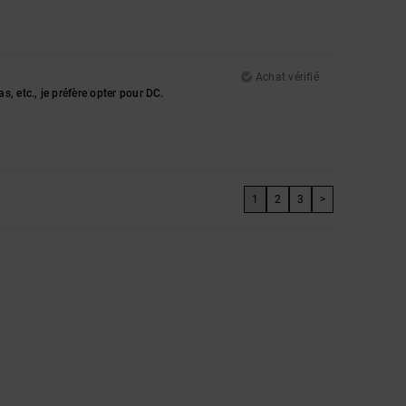
Achat vérifié
, etc., je préfère opter pour DC.
1
2
3
>