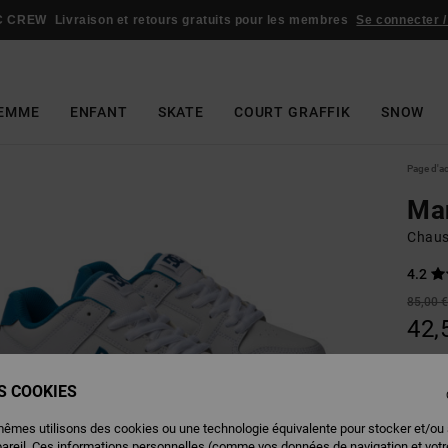
C CREW
Livraison et retours gratuits pour les membres
Se connecter /
EMME
ENFANT
SKATE
COURT GRAFFIK
SNOW
Page d'a
Ma
Chaus
4.2
85,00 
42,
BONS 
ES COOKIES
Couleu
mêmes utilisons des cookies ou une technologie équivalente pour stocker et/ou
pareil. Ces informations personnelles (comme vos données de navigation et vot