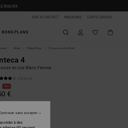
 s'inscrire
AIDE & CONTACT
MAGASINS
CARTE CADEAU
BONS PLANS
ccueil
Skate
Skate Shop
Chaussures de Skate
nteca 4
sures en cuir Blanc Femme
(24 Avis)
€
50%
50 €
PLANS
Continuer sans accepter
White/blue
r
 accéder à des
re adresse IP) peuvent