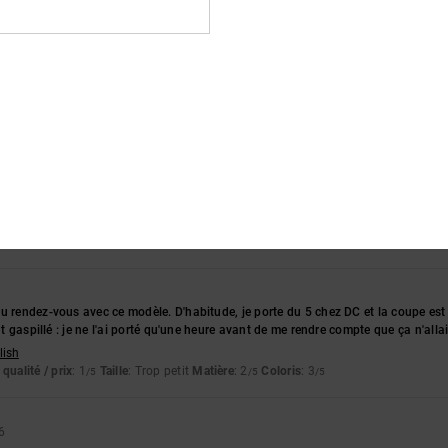
ce produit
e, c'est une très belle chaussure, très agréable à porter
tch
qualité / prix
: 4
Taille
: Taille parfaite
Matière
: 5
Coloris
: 5
/5
/5
/5
ce produit
nd pas du tout. Il faut prendre une taille au-dessus.
lish
qualité / prix
: 1
Taille
: Trop petit
Matière
: 3
Coloris
: 3
/5
/5
/5
u rendez-vous avec ce modèle. D'habitude, je porte du 5 chez DC et la coupe est 
ent gaspillé : je ne l'ai porté qu'une heure avant de me rendre compte que ça n'alla
lish
qualité / prix
: 1
Taille
: Trop petit
Matière
: 2
Coloris
: 3
/5
/5
/5
6