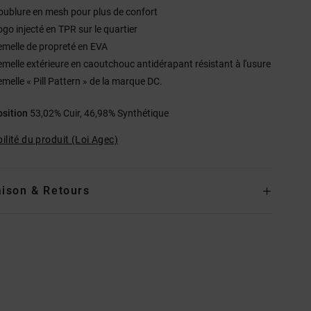
oublure en mesh pour plus de confort
ogo injecté en TPR sur le quartier
emelle de propreté en EVA
emelle extérieure en caoutchouc antidérapant résistant à l'usure
emelle « Pill Pattern » de la marque DC.
sition
53,02% Cuir, 46,98% Synthétique
ilité du produit (Loi Agec)
aison & Retours