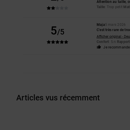
Attention au taille,
Taille
: Trop petit
Mat
Maja
5 mars 2026
5
/5
C'est très rare de t
Afficher original - De
Confort
: 5
Rapport 
/5
Je recommande 
Articles vus récemment