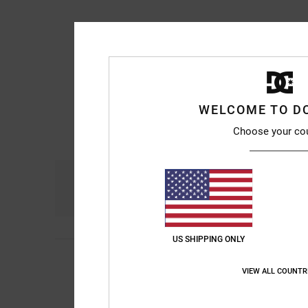
WELCOME TO D
Choose your co
Confort
R
4.3
US SHIPPING ONLY
Zoë
6 juin 2026
4
/5
Chaud
VIEW ALL COUNTR
Afficher original - Du
Confort
: 4
Rapport 
/5