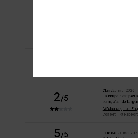
Je recommande 
Molly
1 juin 2026
4
/5
À part la semelle fin
Afficher original - Du
Confort
: 5
Rapport 
/5
Je recommande 
2
Sam
28 mai 2026
/5
La taille ne correspo
Afficher original - Eng
Confort
: 1
Rapport 
/5
Claire
27 mai 2026
2
/5
La coupe n'est pas a
serré, c'est de l'arg
Afficher original - Eng
Confort
: 1
Rapport 
/5
5
/5
JEROME
21 mai 202