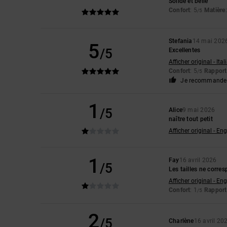
Solide et belle
Confort
: 5
Matière
/5
Stefania
14 mai 202
5
/5
Excellentes
Afficher original - Ita
Confort
: 5
Rapport 
/5
Je recommande 
1
/5
Alice
9 mai 2026
naître tout petit
Afficher original - Eng
1
Fay
16 avril 2026
/5
Les tailles ne corre
Afficher original - Eng
Confort
: 1
Rapport 
/5
2
/5
Charlène
16 avril 20