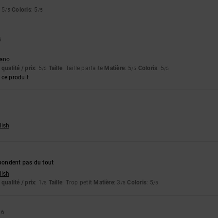
: 5
Coloris
: 5
/5
/5
6
liano
qualité / prix
: 5
Taille
: Taille parfaite
Matière
: 5
Coloris
: 5
/5
/5
/5
ce produit
lish
spondent pas du tout
lish
qualité / prix
: 1
Taille
: Trop petit
Matière
: 3
Coloris
: 5
/5
/5
/5
26