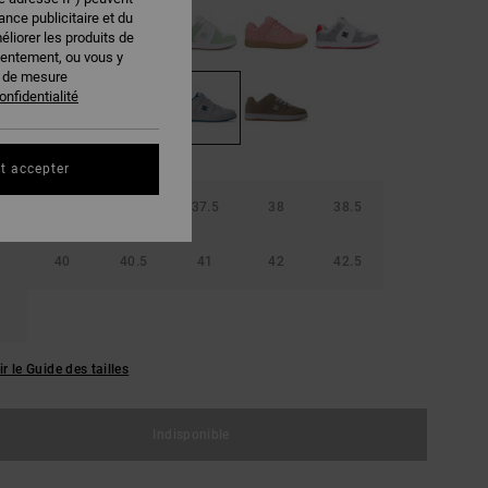
nce publicitaire et du
éliorer les produits de
sentement, ou vous y
s de mesure
onfidentialité
t accepter
36.5
37
37.5
38
38.5
40
40.5
41
42
42.5
ir le Guide des tailles
Indisponible