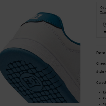
Ce p
Trou
Deta
Chaus
Style
Caract
E
C
S