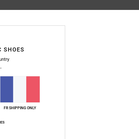
Note moyenne
4.2
/5
C SHOES
basé sur
24 avis vérifiés
depuis novembre 2025
untry
71% de nos clients recommandent ce produit
apport qualité / prix
Taille
Matière
4.2
4.5
Trop petit
Trop grand
FR SHIPPING ONLY
IES
tch
qualité / prix
: 4
Taille
: Petit
Matière
: 3
Coloris
: 5
/5
/5
/5