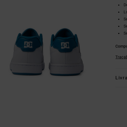
D
L
S
S
S
Compo
Traçab
Livr