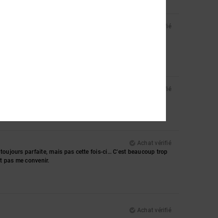
Achat vérifié
Achat vérifié
Achat vérifié
toujours parfaite, mais pas cette fois-ci… C'est beaucoup trop
it pas me convenir.
Achat vérifié