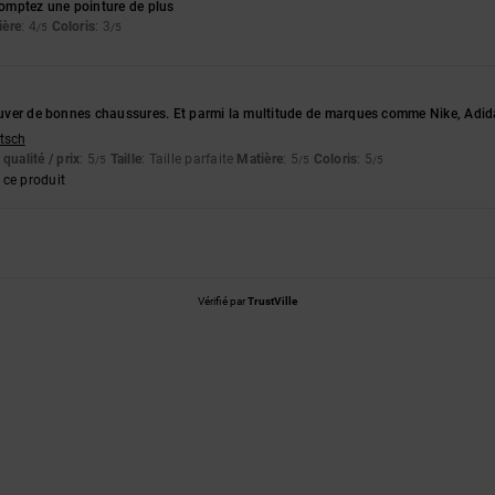
 comptez une pointure de plus
ière
: 4
Coloris
: 3
/5
/5
rouver de bonnes chaussures. Et parmi la multitude de marques comme Nike, Adidas
utsch
qualité / prix
: 5
Taille
: Taille parfaite
Matière
: 5
Coloris
: 5
/5
/5
/5
ce produit
Vérifié par
TrustVille