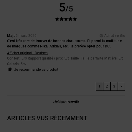
5
/5
Maja
5 mars 2026
Achat vérifié
C'est très rare de trouver de bonnes chaussures. Et parmi la multitude
de marques comme Nike, Adidas, etc., je préfère opter pour DC.
Afficher original - Deutsch
Confort
: 5
Rapport qualité / prix
: 5
Taille
: Taille parfaite
Matière
: 5
/5
/5
/5
Coloris
: 5
/5
Je recommande ce produit
1
2
3
>
Vérifié par
TrustVille
ARTICLES VUS RÉCEMMENT