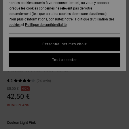
Voir Tout
non les cookies soumis à votre consentement, ou vous y opposer
Boots
Pantalons
Manteaux
Bonnets
lorsque les cookies concernés ne relèvent pas de votre
Quiksilver
Snowboard
& Shorts
consentement (tels que certains cookies de mesure d’audience).
Freedom
BONS
Onyx
Pantalons
Pour plus d'informations, consultez notre :
Politique d'utilisation des
PLANS
Sweats
Accessoires
cookies
et
Politique de confidentialité
Unisex
Voir Tout
Protection
AT-2
Shorts
des
AIDE &
T-Shirts
Voir Tout
données
Personnaliser mes choix
CONTACT
Voir Tout
Liquid
Boardshorts
Chaussures de Skate
Fuego
Chemises
Guide des
Tout accepter
MAGASINS
& Polos
Manteca 4
tailles
Voir Tout
Chaussures en cuir Rose Femme
CARTE
Pantalons,
4.2
(24 Avis)
Démarrez
CADEAU
Jeans &
une
85,00 €
50%
Shorts
conversation
42,50 €
pour obtenir
LISTE DE
la réponse la
BONS PLANS
plus rapide à
SOUHAITS
Bonnets &
votre
Casquettes
question.
Light Pink
Couleur