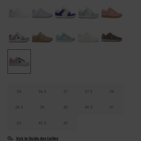
Démarrer une
Sacs &
conversation
Sacs à dos
Trouvez des
réponses
Ceintures
aux
& Portes
questions
les plus
monnaies
fréquentes et
notre
formulaire
de contact.
Consulter
la FAQ
36
36.5
37
37.5
38
38.5
39
40
40.5
41
42
42.5
43
Voir le Guide des tailles