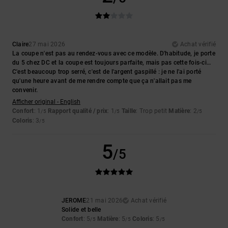
Claire
27 mai 2026
Achat vérifié
La coupe n'est pas au rendez-vous avec ce modèle. D'habitude, je porte
du 5 chez DC et la coupe est toujours parfaite, mais pas cette fois-ci…
C'est beaucoup trop serré, c'est de l'argent gaspillé : je ne l'ai porté
qu'une heure avant de me rendre compte que ça n'allait pas me
convenir.
Afficher original - English
Confort
: 1
Rapport qualité / prix
: 1
Taille
: Trop petit
Matière
: 2
/5
/5
/5
Coloris
: 3
/5
5
/5
JEROME
21 mai 2026
Achat vérifié
Solide et belle
Confort
: 5
Matière
: 5
Coloris
: 5
/5
/5
/5