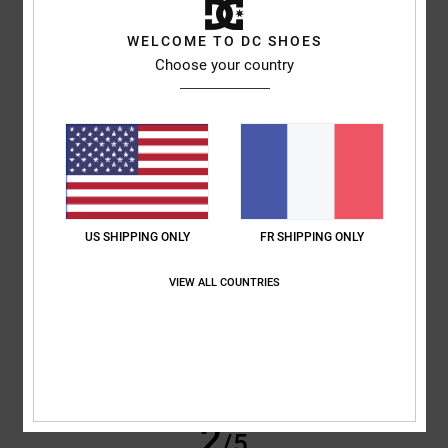
Molly
1 juin 2026
Achat vérifié
À part la semelle fine, c'est une très belle chaussure, très agréable à
WELCOME TO DC SHOES
porter
Choose your country
Afficher original - Dutch
Confort
: 5
Rapport qualité / prix
: 4
Taille
: Taille parfaite
Matière
: 5
/5
/5
/5
Coloris
: 5
/5
Je recommande ce produit
2
/5
US SHIPPING ONLY
FR SHIPPING ONLY
Sam
28 mai 2026
Achat vérifié
VIEW ALL COUNTRIES
La taille ne correspond pas du tout. Il faut prendre une taille au-
dessus.
Afficher original - English
Confort
: 1
Rapport qualité / prix
: 1
Taille
: Trop petit
Matière
: 3
/5
/5
/5
Coloris
: 3
/5
2
/5