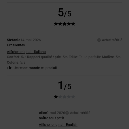
5
/5
Stefania
14 mai 2026
Achat vérifié
Excellentes
Afficher original - Italiano
Confort
: 5
Rapport qualité / prix
: 5
Taille
: Taille parfaite
Matière
: 5
/5
/5
/5
Coloris
: 5
/5
Je recommande ce produit
1
/5
Alice
9 mai 2026
Achat vérifié
naître tout petit
Afficher original - English