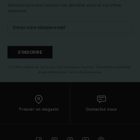
Abonnez-vous pour recevoir nos dernières actus et nos offres
exclusives.
S'INSCRIRE
(*) Offre valable en ligne pour les nouveaux inscrits - Conditions détaillées
disponibles dans l'email de bienvenue
Trouver un magasin
Contactez nous