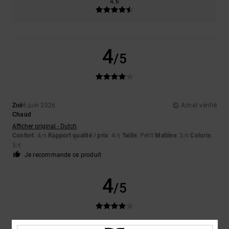
4.6
4
/5
Zoë
6 juin 2026
Achat vérifié
Chaud
Afficher original - Dutch
Confort
: 4
Rapport qualité / prix
: 4
Taille
: Petit
Matière
: 3
Coloris
:
/5
/5
/5
5
/5
Je recommande ce produit
4
/5