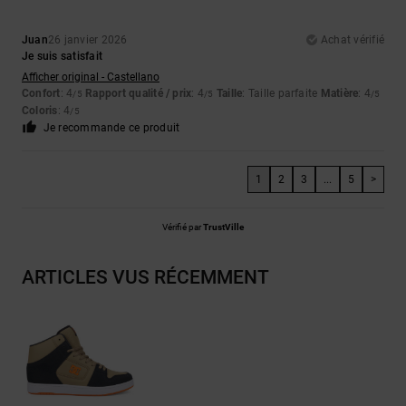
Juan
26 janvier 2026
Achat vérifié
Je suis satisfait
Afficher original - Castellano
Confort
: 4
Rapport qualité / prix
: 4
Taille
: Taille parfaite
Matière
: 4
/5
/5
/5
Coloris
: 4
/5
Je recommande ce produit
1
2
3
...
5
>
Vérifié par
TrustVille
ARTICLES VUS RÉCEMMENT