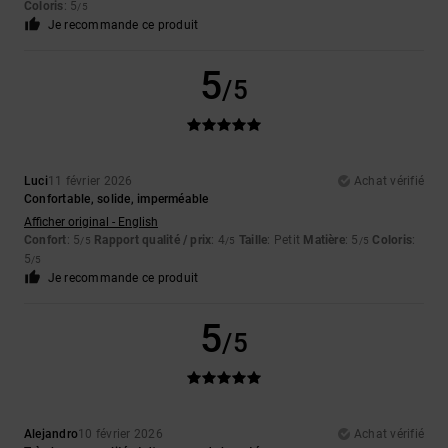
Coloris
: 5
/5
Je recommande ce produit
5
/5
Luci
11 février 2026
Achat vérifié
Confortable, solide, imperméable
Afficher original - English
Confort
: 5
Rapport qualité / prix
: 4
Taille
: Petit
Matière
: 5
Coloris
:
/5
/5
/5
5
/5
Je recommande ce produit
5
/5
Alejandro
10 février 2026
Achat vérifié