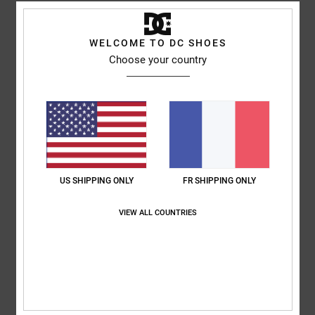
5
/5
WELCOME TO DC SHOES
Choose your country
Pedro
16 février 2026
Achat vérifié
Elles sont confortables, jolies et de bonne qualité
Afficher original - Castellano
Confort
: 5
Rapport qualité / prix
: 4
Taille
: Grand
Matière
: 5
Coloris
:
/5
/5
/5
5
/5
Je recommande ce produit
US SHIPPING ONLY
FR SHIPPING ONLY
5
/5
VIEW ALL COUNTRIES
Samuel
15 février 2026
Achat vérifié
Super confortable
Confort
: 4
Rapport qualité / prix
: 4
Matière
: 4
Coloris
: 4
/5
/5
/5
/5