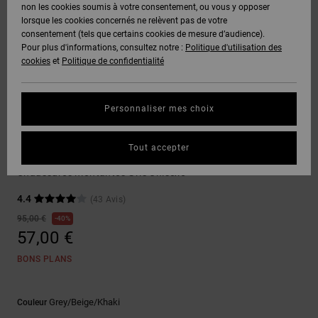
Voir Tout
non les cookies soumis à votre consentement, ou vous y opposer
Boots
Voir Tout
Pantalons
Manteaux
Bonnets
lorsque les cookies concernés ne relèvent pas de votre
Quiksilver
Snowboard
& Shorts
consentement (tels que certains cookies de mesure d’audience).
Freedom
BONS
Roammax
Pantalons
Pour plus d'informations, consultez notre :
Politique d'utilisation des
PLANS
Sweats
Accessoires
cookies
et
Politique de confidentialité
Unisex
Voir Tout
Protection
Onyx
Shorts
des
AIDE &
T-Shirts
Voir Tout
données
Personnaliser mes choix
CONTACT
Voir Tout
AT-2
Boardshorts
Sneakers
Chemises
Guide des
Tout accepter
MAGASINS
& Polos
Manteca 4 Hi
tailles
Liquid
Voir Tout
Chaussures montantes Gris Unisexe
Fuego
CARTE
Pantalons,
4.4
(43 Avis)
Démarrez
CADEAU
Jeans &
une
95,00 €
40%
Shorts
conversation
57,00 €
pour obtenir
LISTE DE
la réponse la
BONS PLANS
plus rapide à
SOUHAITS
Bonnets &
votre
Casquettes
question.
Grey/beige/khaki
Couleur