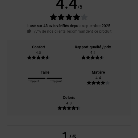
4.4
/5
basé sur
43 avis vérifiés
depuis septembre 2025
77% de nos clients recommandent ce produit
Confort
Rapport qualité / prix
4.5
4.5
Taille
Matière
4.4
Trop petit
Trop grand
Coloris
4.8
1
/5