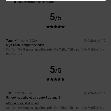
Je recommande ce produit
5
/5
Tommy
14 février 2026
Achat vérifié
Mijn zoon is super tevreden
Confort
: 5
Rapport qualité / prix
: 5
Taille
: Taille parfaite
Matière
: 4
/5
/5
/5
Coloris
: 5
/5
5
/5
Tim
13 février 2026
Achat vérifié
Un look superbe et un confort optimal !
Afficher original - English
Confort
: 5
Rapport qualité / prix
: 5
Taille
: Taille parfaite
Matière
: 5
/5
/5
/5