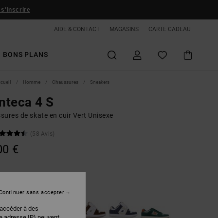
 s'inscrire
AIDE & CONTACT
MAGASINS
CARTE CADEAU
BONS PLANS
ccueil
Homme
Chaussures
Sneakers
nteca 4 S
sures de skate en cuir Vert Unisexe
(58 Avis)
00 €
Olive/tan
r
Continuer sans accepter
 accéder à des
re adresse IP) peuvent