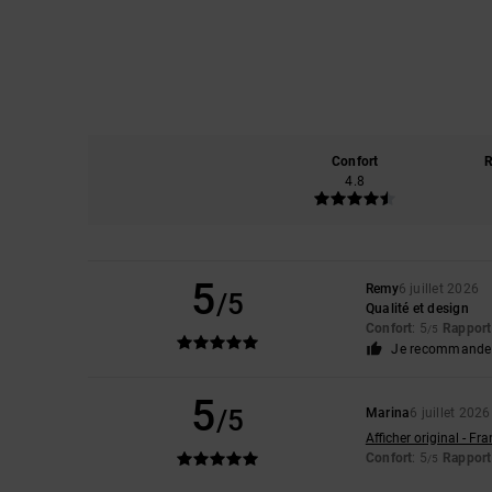
Confort
R
4.8
5
Remy
6 juillet 2026
/5
Qualité et design
Confort
: 5
Rapport 
/5
Je recommande 
5
/5
Marina
6 juillet 2026
Afficher original - Fr
Confort
: 5
Rapport 
/5