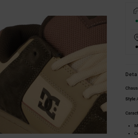
Deta
Chauss
Style
Caract
M
C