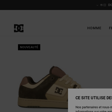
Passer
à
🤟🏻
D
l'information
sur
le
produit
HOMME
F
NOUVEAUTÉ
CE SITE UTILISE D
Nos partenaires et nous-
informations sur votre ap