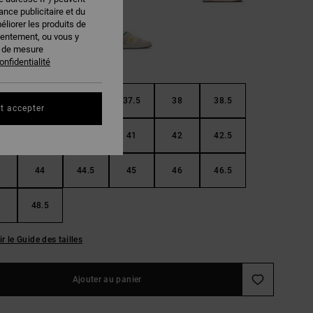
nce publicitaire et du
éliorer les produits de
sentement, ou vous y
s de mesure
onfidentialité
36.5
37
37.5
38
38.5
t accepter
40
40.5
41
42
42.5
44
44.5
45
46
46.5
48.5
ir le Guide des tailles
Ajouter au panier