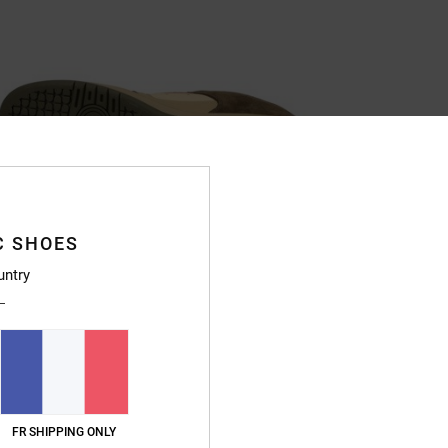
C SHOES
untry
FR SHIPPING ONLY