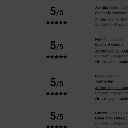
5
Almeida
4 juillet 202
/5
Comme le précédent
Afficher original - Po
Confort
: 5
Rapport 
/5
Keith
15 juin 2026
5
/5
Qualité et confort
Afficher original - Eng
Confort
: 5
Rapport 
/5
Je recommande 
Nick
13 juin 2026
5
/5
Tout va bien
Afficher original - Eng
Confort
: 5
Rapport 
/5
Je recommande 
5
Laurent
29 mai 202
/5
Belles chaussures, c
Confort
: 5
Rapport 
/5