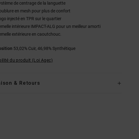
ystème de centrage de la languette
oublure en mesh pour plus de confort
ogo injecté en TPR sur le quartier
emelle intérieure IMPACT-ALG pour un meilleur amorti
emelle extérieure en caoutchouc.
sition
53,02% Cuir, 46,98% Synthétique
ilité du produit (Loi Agec)
aison & Retours