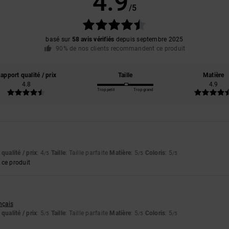
4.9
/5
basé sur
58 avis vérifiés
depuis septembre 2025
90% de nos clients recommandent ce produit
apport qualité / prix
Taille
Matière
4.8
4.9
Trop petit
Trop grand
qualité / prix
: 4
Taille
: Taille parfaite
Matière
: 5
Coloris
: 5
/5
/5
/5
ce produit
ançais
qualité / prix
: 5
Taille
: Taille parfaite
Matière
: 5
Coloris
: 5
/5
/5
/5