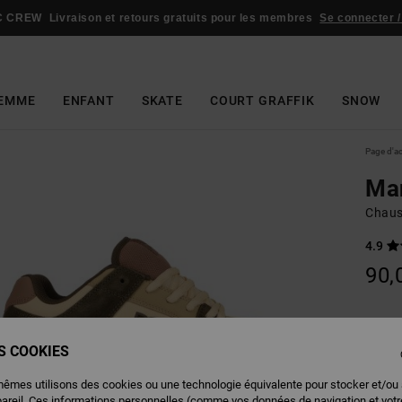
C CREW
Livraison et retours gratuits pour les membres
Se connecter /
EMME
ENFANT
SKATE
COURT GRAFFIK
SNOW
Page d'a
Ma
Chaus
4.9
90,
Couleu
ES COOKIES
mêmes utilisons des cookies ou une technologie équivalente pour stocker et/ou
pareil. Ces informations personnelles (comme vos données de navigation et vot