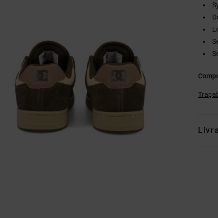
S
D
L
S
S
Compo
Traçab
Livr